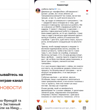
ывайтесь на
леграм-канал
 НОВОСТИ
а Френдій та
ро Заставный
іли на Ібицу…