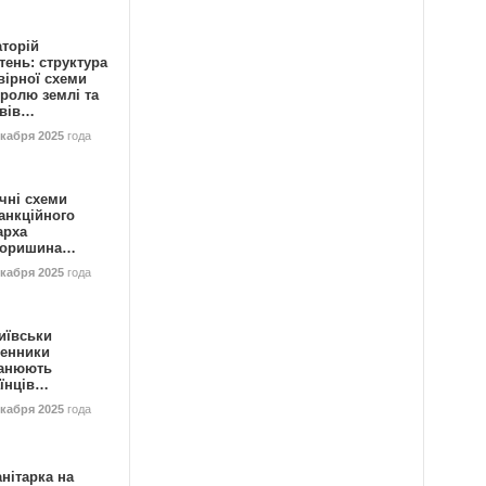
аторій
ень: структура
вірної схеми
ролю землі та
ивів…
екабря 2025
года
чні схеми
анкційного
арха
горишина…
екабря 2025
года
иївськи
енники
анюють
аїнців…
екабря 2025
года
нітарка на