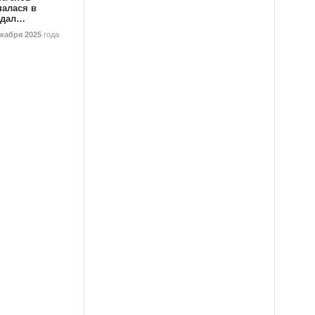
палася в
ндал…
екабря 2025
года