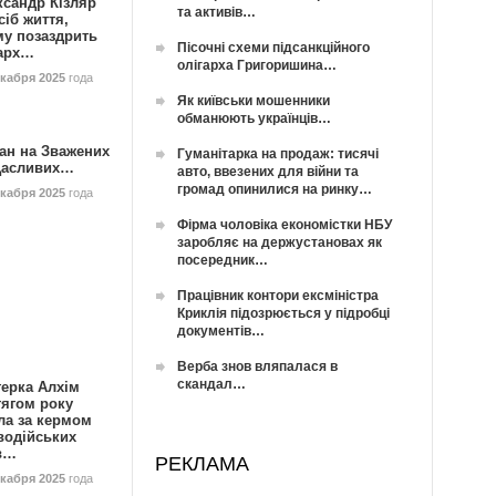
ксандр Кізляр
та активів…
сіб життя,
му позаздрить
Пісочні схеми підсанкційного
гарх…
олігарха Григоришина…
екабря 2025
года
Як київськи мошенники
обманюють українців…
ан на Зважених
Гуманітарка на продаж: тисячі
Щасливих…
авто, ввезених для війни та
громад опинилися на ринку…
екабря 2025
года
Фірма чоловіка економістки НБУ
заробляє на держустановах як
посередник…
Працівник контори ексміністра
Криклія підозрюється у підробці
документів…
Верба знов вляпалася в
скандал…
герка Алхім
тягом року
ла за кермом
водійських
в…
РЕКЛАМА
екабря 2025
года