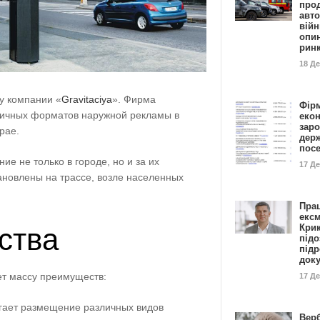
прод
авто
війн
опи
рин
18 Д
у компании «
Gravitaciya
». Фирма
Фір
ичных форматов наружной рекламы в
еко
заро
рае.
дер
пос
е не только в городе, но и за их
17 Д
ановлены на трассе, возле населенных
Пра
ексм
Кри
ства
підо
підр
док
т массу преимуществ:
17 Д
гает размещение различных видов
Вер