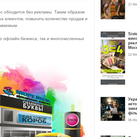
17 И
с обходится без рекламы. Таким образом
х клиентов, повысить количество продаж и
наваемым.
Sist
го офлайн-бизнеса, так и многочисленных
вик
рекл
Мос
12 И
Укра
акт
зам
філ
06 И