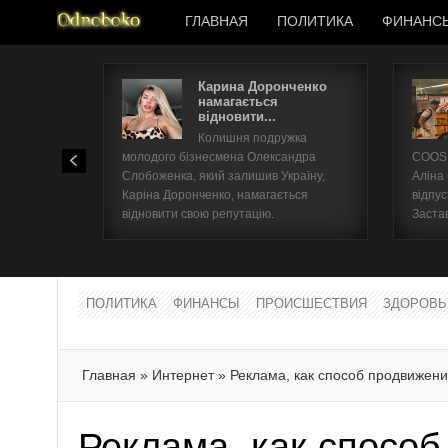
ГЛАВНАЯ
ПОЛИТИКА
ФИНАНС
Карина Доронченко
намагається
відновити...
Колишня подружка
молодого бізнесмена Олександра
COOSH
Слобоженка, який залишив Україну,
Аліна
Каріна Доронченко, намагається
відпус
відновити свою репутацію.
Заста
ПОЛИТИКА
ФИНАНСЫ
ПРОИСШЕСТВИЯ
ЗДОРОВЬ
Главная
»
Интернет
»
Реклама, как способ продвижени
Реклама, как спосо