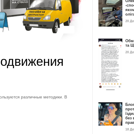
Оле
-спо
яко
олі
20 Д
Обм
та 
20 Д
родвижения
ользуются различные методики. В
Бло
про
їзди
без 
пра
18 Д