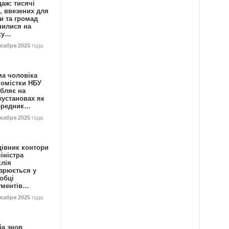
аж: тисячі
, ввезених для
и та громад
нилися на
ку…
екабря 2025
года
ма чоловіка
номістки НБУ
бляє на
жустановах як
ередник…
екабря 2025
года
цівник контори
іністра
клія
зрюється у
обці
ументів…
екабря 2025
года
ба знов