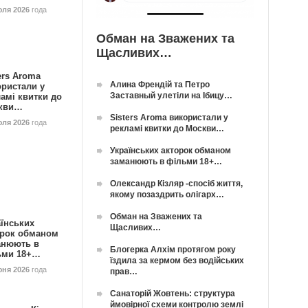
юля 2026
года
Обман на Зважених та
Щасливих…
ers Aroma
Алина Френдій та Петро
ористали у
Заставный улетіли на Ібицу…
амі квитки до
кви…
Sisters Aroma використали у
юля 2026
года
рекламі квитки до Москви…
Українських акторок обманом
заманюють в фільми 18+…
Олександр Кізляр -спосіб життя,
якому позаздрить олігарх…
Обман на Зважених та
їнських
Щасливих…
орок обманом
анюють в
Блогерка Алхім протягом року
ьми 18+…
їздила за кермом без водійських
юня 2026
года
прав…
Санаторій Жовтень: структура
ймовірної схеми контролю землі