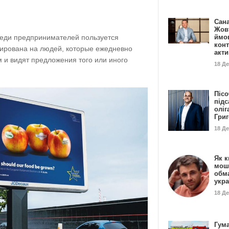
Сан
Жовт
еди предпринимателей пользуется
ймо
конт
ирована на людей, которые ежедневно
акт
 и видят предложения того или иного
18 Д
Пісо
підс
оліг
Гри
18 Д
Як к
мош
обм
укр
18 Д
Гума