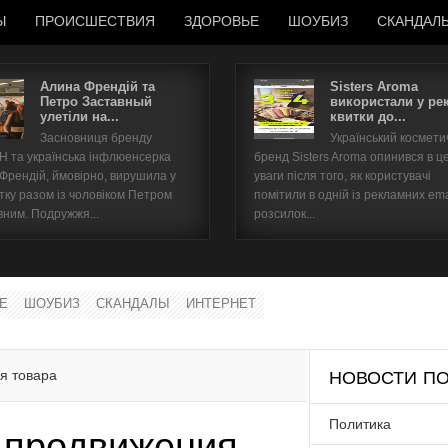
Ы
ПРОИСШЕСТВИЯ
ЗДОРОВЬЕ
ШОУБИЗ
СКАНДАЛ
Алина Френдій та
Sisters Aroma
Петро Заставный
використали у ре
улетіли на...
квитки до...
Имя пользователя
Засновниця бренду
Український космет
 та українська інфлюенсерка
бренд Sisters Aroma опинився в ц
Пароль
 Френдій, ймовірно, вирушила у
уваги після того, як користувачі
тку разом із чоловіком Петром
помітили в одній із рекламних ema
вним. Подружжя...
розсилок...
запомнить
Е
ШОУБИЗ
СКАНДАЛЫ
ИНТЕРНЕТ
Забыли пароль?
Забыли имя пользователя?
я товара
НОВОСТИ ПО
Политика
б продвижения