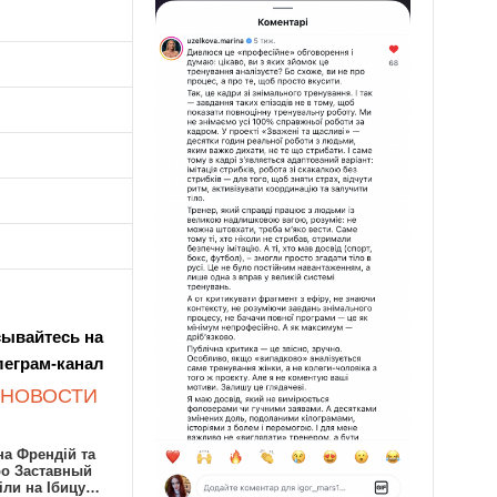
ывайтесь на
леграм-канал
 НОВОСТИ
а Френдій та
ро Заставный
іли на Ібицу…