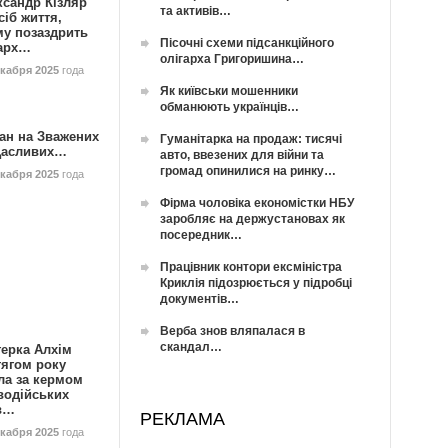
ксандр Кізляр
та активів…
сіб життя,
му позаздрить
Пісочні схеми підсанкційного
гарх…
олігарха Григоришина…
екабря 2025
года
Як київськи мошенники
обманюють українців…
ан на Зважених
Гуманітарка на продаж: тисячі
Щасливих…
авто, ввезених для війни та
громад опинилися на ринку…
екабря 2025
года
Фірма чоловіка економістки НБУ
заробляє на держустановах як
посередник…
Працівник контори ексміністра
Криклія підозрюється у підробці
документів…
Верба знов вляпалася в
скандал…
герка Алхім
тягом року
ла за кермом
водійських
в…
РЕКЛАМА
екабря 2025
года