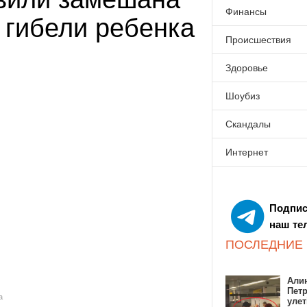
Финансы
 гибели ребенка
Происшествия
Здоровье
Шоубиз
Скандалы
Интернет
Подпис
наш те
ПОСЛЕДНИЕ
Алин
Пет
а
улет