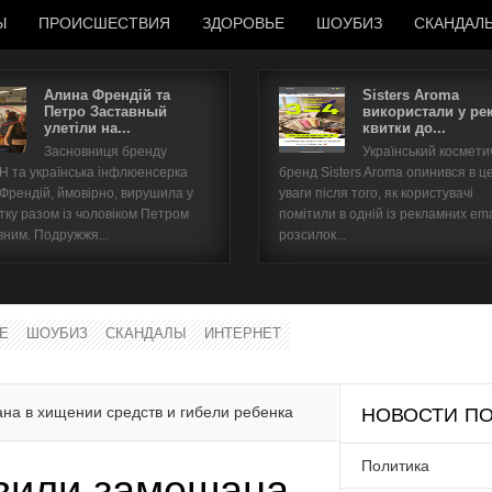
Ы
ПРОИСШЕСТВИЯ
ЗДОРОВЬЕ
ШОУБИЗ
СКАНДАЛ
Алина Френдій та
Sisters Aroma
Петро Заставный
використали у ре
улетіли на...
квитки до...
Имя пользователя
Засновниця бренду
Український космет
 та українська інфлюенсерка
бренд Sisters Aroma опинився в ц
Пароль
 Френдій, ймовірно, вирушила у
уваги після того, як користувачі
тку разом із чоловіком Петром
помітили в одній із рекламних ema
вним. Подружжя...
розсилок...
запомнить
Е
ШОУБИЗ
СКАНДАЛЫ
ИНТЕРНЕТ
Забыли пароль?
Забыли имя пользователя?
а в хищении средств и гибели ребенка
НОВОСТИ ПО
Политика
вили замешана