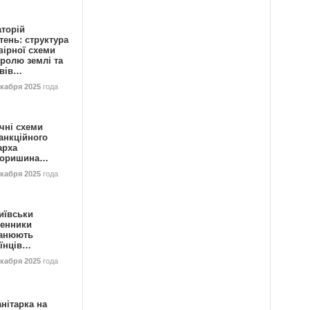
аторій
ень: структура
вірної схеми
ролю землі та
ивів…
екабря 2025
года
чні схеми
анкційного
арха
горишина…
екабря 2025
года
иївськи
енники
анюють
аїнців…
екабря 2025
года
нітарка на