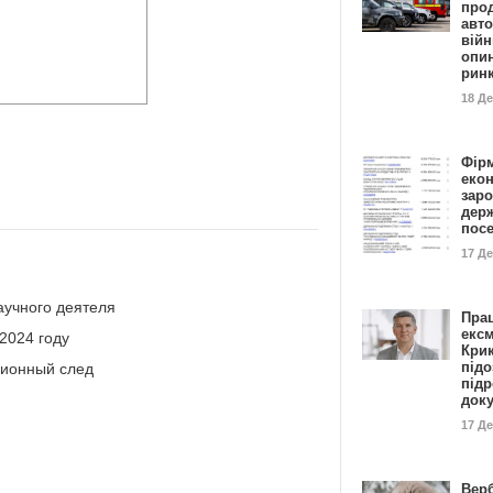
прод
авто
війн
опи
рин
18 Д
Фір
еко
заро
дер
пос
17 Д
аучного деятеля
Пра
ексм
2024 году
Кри
підо
ционный след
підр
док
17 Д
Вер