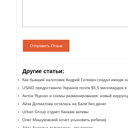
Отправить Отзыв
Другие статьи:
Как бывший налоговик Андрий Головач создал имидж н
USAID предоставило Украине почти $5,5 миллиардов в 
Антон Яценко и схемы разминирования: новый корруп
Айза Долматова осталась на Бали без денег
Urban Group отдает банкам активы
Олег Машуковский хочет усыновить ребенка
Айза Анохина задумалась, где рожать