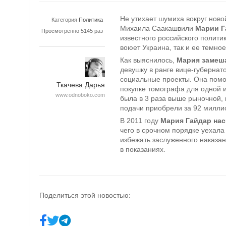
Не утихает шумиха вокруг нов
Категория
Политика
Михаила Саакашвили
Марии Г
Просмотренно 5145 раз
известного российского политик
воюет Украина, так и ее темно
Как выяснилось,
Мария замеш
девушку в ранге вице-губернат
социальные проекты. Она помог
Ткачева Дарья
покупке томографа для одной и
www.odnoboko.com
была в 3 раза выше рыночной, 
подачи приобрели за 92 милли
В 2011 году
Мария Гайдар нас
чего в срочном порядке уехала 
избежать заслуженного наказан
в показаниях.
Поделиться этой новостью: