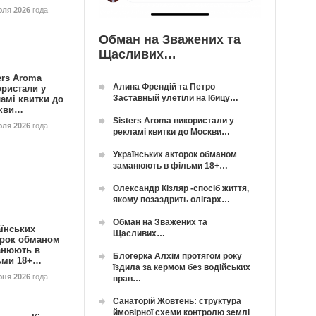
юля 2026
года
Обман на Зважених та
Щасливих…
ers Aroma
Алина Френдій та Петро
ористали у
Заставный улетіли на Ібицу…
амі квитки до
кви…
Sisters Aroma використали у
юля 2026
года
рекламі квитки до Москви…
Українських акторок обманом
заманюють в фільми 18+…
Олександр Кізляр -спосіб життя,
якому позаздрить олігарх…
Обман на Зважених та
їнських
Щасливих…
орок обманом
анюють в
Блогерка Алхім протягом року
ьми 18+…
їздила за кермом без водійських
юня 2026
года
прав…
Санаторій Жовтень: структура
ймовірної схеми контролю землі