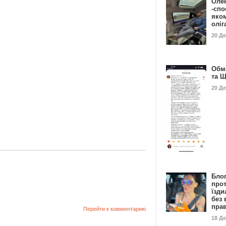
Оле
-спо
яко
олі
20 Д
Обм
та 
20 Д
Бло
про
їзди
без 
пра
Перейти к комментарию
18 Д