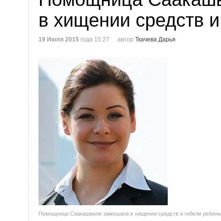
в хищении средств и
19 Июля 2015
года 15:27
автор
Ткачева Дарья
Помощница Саакашвили замешана в хищении средств и гибели ребенк