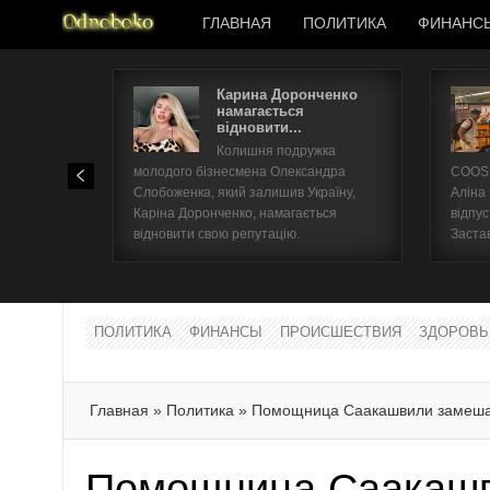
ГЛАВНАЯ
ПОЛИТИКА
ФИНАНС
Карина Доронченко
намагається
відновити...
Колишня подружка
молодого бізнесмена Олександра
COOSH
Слобоженка, який залишив Україну,
Аліна
Каріна Доронченко, намагається
відпус
відновити свою репутацію.
Заста
ПОЛИТИКА
ФИНАНСЫ
ПРОИСШЕСТВИЯ
ЗДОРОВЬ
Главная
»
Политика
»
Помощница Саакашвили замешан
Помощница Саакаш