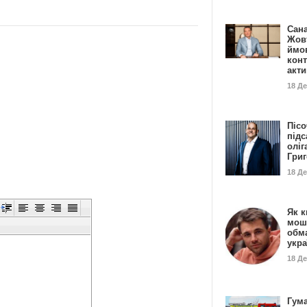
Сан
Жовт
ймо
конт
акт
18 Д
Пісо
підс
оліг
Гри
18 Д
Як к
мош
обм
укр
18 Д
Гума