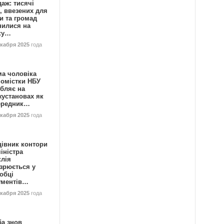
аж: тисячі
, ввезених для
и та громад
нилися на
ку…
екабря 2025
года
ма чоловіка
номістки НБУ
бляє на
жустановах як
ередник…
екабря 2025
года
цівник контори
іністра
клія
зрюється у
обці
ументів…
екабря 2025
года
ба знов