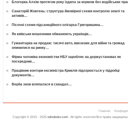
Блогерка Алхім протягом року їздила за кермом без водійських пр
Санаторій Жовтень: структура ймовірної схеми контролю землі та
активів…
Пісочні схеми підсанкційного олігарха Григоришина…
Як київськи мошенники обманюють українців…
Гуманітарка на продаж: тисячі авто, ввезених для війни та громад
опинилися на ринку…
Фірма чоловіка економістки НБУ заробляє на держустановах як
посередник…
Працівник контори ексміністра Криклія підозрюється у підробці
документів…
Верба знов вляпалася в скандал…
Главная
Конфиде
Copyright © 2015 - 2026
odnoboko.com
. All rights reserved.Все права защище