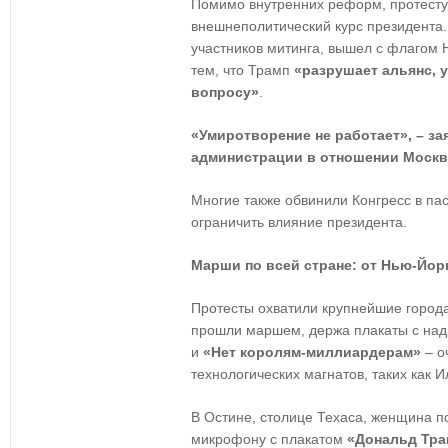
Помимо внутренних реформ, протест
внешнеполитический курс президента.
участников митинга, вышел с флагом 
тем, что Трамп
«разрушает альянс, 
вопросу»
.
«Умиротворение не работает», – за
администрации в отношении Москв
Многие также обвинили Конгресс в па
ограничить влияние президента.
Марши по всей стране: от Нью-Йор
Протесты охватили крупнейшие город
прошли маршем, держа плакаты с на
и
«Нет королям-миллиардерам»
– о
технологических магнатов, таких как И
В Остине, столице Техаса, женщина п
микрофону с плакатом
«Дональд Тра