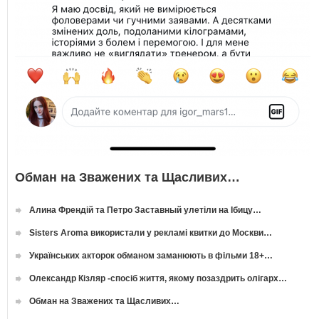
Обман на Зважених та Щасливих…
Алина Френдій та Петро Заставный улетіли на Ібицу…
Sisters Aroma використали у рекламі квитки до Москви…
Українських акторок обманом заманюють в фільми 18+…
Олександр Кізляр -спосіб життя, якому позаздрить олігарх…
Обман на Зважених та Щасливих…