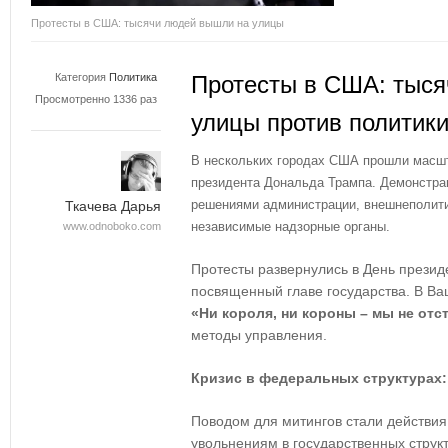
Протесты в США: тысячи людей вышли на улицы
Категория
Политика
Протесты в США: тыся
Просмотренно 1336 раз
улицы против политик
В нескольких городах США прошли масшт
президента Дональда Трампа. Демонстра
решениями администрации, внешнеполити
Ткачева Дарья
независимые надзорные органы.
www.odnoboko.com
Протесты развернулись в День презид
посвященный главе государства. В Ва
«Ни короля, ни короны – мы не отс
методы управления.
Кризис в федеральных структурах
Поводом для митингов стали действи
увольнениям в государственных струк