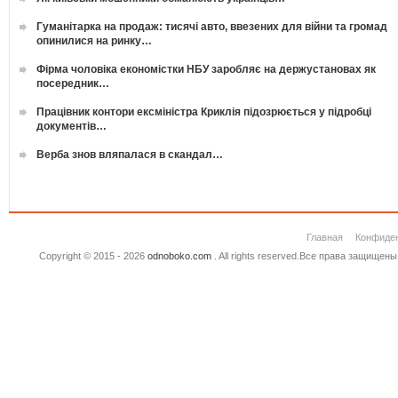
Гуманітарка на продаж: тисячі авто, ввезених для війни та громад
опинилися на ринку…
Фірма чоловіка економістки НБУ заробляє на держустановах як
посередник…
Працівник контори ексміністра Криклія підозрюється у підробці
документів…
Верба знов вляпалася в скандал…
Главная
Конфиде
Copyright © 2015 - 2026
odnoboko.com
. All rights reserved.Все права защище