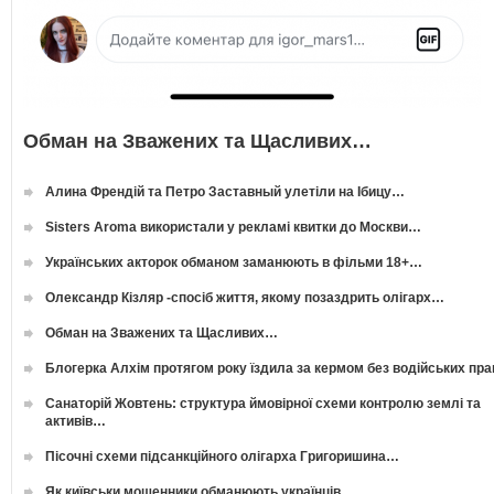
Обман на Зважених та Щасливих…
Алина Френдій та Петро Заставный улетіли на Ібицу…
Sisters Aroma використали у рекламі квитки до Москви…
Українських акторок обманом заманюють в фільми 18+…
Олександр Кізляр -спосіб життя, якому позаздрить олігарх…
Обман на Зважених та Щасливих…
Блогерка Алхім протягом року їздила за кермом без водійських пр
Санаторій Жовтень: структура ймовірної схеми контролю землі та
активів…
Пісочні схеми підсанкційного олігарха Григоришина…
Як київськи мошенники обманюють українців…