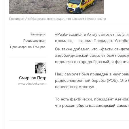
Президент Азейбарджана подтвердил, что самолет сбили с земли
«Разбившийся в Актау самолет получи
Категория
с земли», — заявил Президент Азерб
Происшествия
Просмотренно 1754 раз
Он также добавил, что «факты свидете
азербайджанский самолет был поврежд
недалеко от города Грозный, и факти
Наш самолет был приведен в неуправ
Смирнов Петр
радиоэлектронной борьбы (РЭБ). Это 
www.odnoboko.com
нанесено самолету».
То есть фактически, президент Азейб
что
россия сбила пассажирский самол