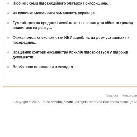
Пісочні схеми підсанкційного олігарха Григоришина…
Як київськи мошенники обманюють українців…
Гуманітарка на продаж: тисячі авто, ввезених для війни та громад
опинилися на ринку…
Фірма чоловіка економістки НБУ заробляє на держустановах як
посередник…
Працівник контори ексміністра Криклія підозрюється у підробці
документів…
Верба знов вляпалася в скандал…
Главная
Конфиде
Copyright © 2015 - 2026
odnoboko.com
. All rights reserved.Все права защище