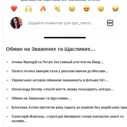
Обман на Зважених та Щасливих…
Алина Френдій та Петро Заставный улетіли на Ібицу…
Sisters Aroma використали у рекламі квитки до Москви…
Українських акторок обманом заманюють в фільми 18+…
Олександр Кізляр -спосіб життя, якому позаздрить олігарх…
Обман на Зважених та Щасливих…
Блогерка Алхім протягом року їздила за кермом без водійських пр
Санаторій Жовтень: структура ймовірної схеми контролю землі та
активів…