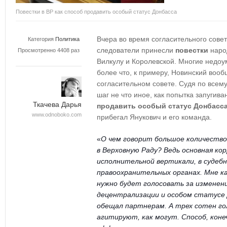
Повестки в ВР как способ продавить особый статус Донбасса
Вчера во время согласительного сове
Категория
Политика
следователи принесли
повестки
наро
Просмотренно 4408 раз
Вилкулу и Королевской. Многие недоум
более что, к примеру, Новинский вооб
согласительном совете. Судя по всему
шаг не что иное, как попытка запугив
Ткачева Дарья
продавить
особый статус Донбасс
www.odnoboko.com
прибегал Янукович и его команда.
«
О чем говорит большое количество
в Верховную Раду? Ведь основная кор
исполнительной вертикали, в судебн
правоохранительных органах. Мне ка
нужно будет голосовать за изменен
децентрализации и особом статусе
обещал партнерам. А трех сотен гол
агитируют, как могут. Способ, коне