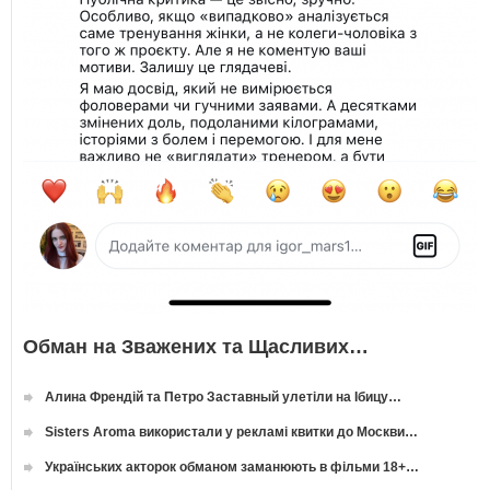
Обман на Зважених та Щасливих…
Алина Френдій та Петро Заставный улетіли на Ібицу…
Sisters Aroma використали у рекламі квитки до Москви…
Українських акторок обманом заманюють в фільми 18+…