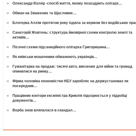
Олександр Кізляр -спосіб життя, якому позаздрить олігарх…
Обман на Зважених та Щасливих…
Блогерка Алхім протягом року їздила за кермом без водійських пр
Санаторій Жовтень: структура ймовірної схеми контролю землі та
активів…
Пісочні схеми підсанкційного олігарха Григоришина…
Як київськи мошенники обманюють українців…
Гуманітарка на продаж: тисячі авто, ввезених для війни та громад
опинилися на ринку…
Фірма чоловіка економістки НБУ заробляє на держустановах як
посередник…
Працівник контори ексміністра Криклія підозрюється у підробці
документів…
Верба знов вляпалася в скандал…