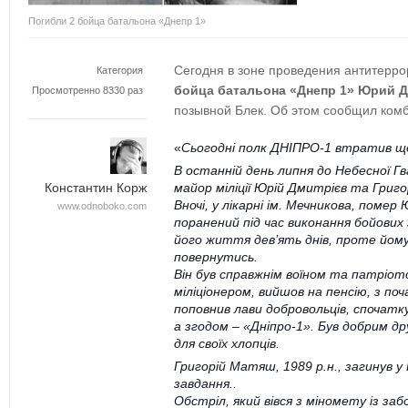
Погибли 2 бойца батальона «Днепр 1»
Сегодня в зоне проведения антитерр
Категория
бойца батальона «Днепр 1»
Юрий Д
Просмотренно 8330 раз
позывной Блек. Об этом сообщил ком
«
Сьогодні полк ДНІПРО-1 втратив ще
В останній день липня до Небесної Гва
майор міліції Юрій Дмитрієв та Григо
Константин Корж
Вночі, у лікарні ім. Мечникова, помер
www.odnoboko.com
поранений під час виконання бойових з
його життя дев’ять днів, проте йому 
повернутись.
Він був справжнім воїном та патріо
міліціонером, вийшов на пенсію, з по
поповнив лави добровольців, спочатк
а згодом – «Дніпро-1». Був добрим д
для своїх хлопців.
Григорій Матяш, 1989 р.н., загинув у 
завдання..
Обстріл, який вівся з міномету із за