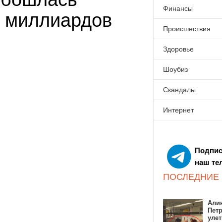
Финансы
 миллиардов
Происшествия
Здоровье
Шоубиз
Скандалы
Интернет
Подпис
наш те
ПОСЛЕДНИЕ
Алин
Пет
улет