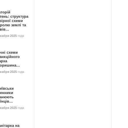
аторій
ень: структура
вірної схеми
ролю землі та
ивів…
екабря 2025
года
чні схеми
анкційного
арха
горишина…
екабря 2025
года
иївськи
енники
анюють
аїнців…
екабря 2025
года
нітарка на