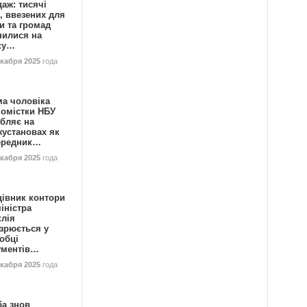
аж: тисячі
, ввезених для
и та громад
нилися на
ку…
екабря 2025
года
ма чоловіка
номістки НБУ
бляє на
жустановах як
ередник…
екабря 2025
года
цівник контори
іністра
клія
зрюється у
обці
ументів…
екабря 2025
года
ба знов