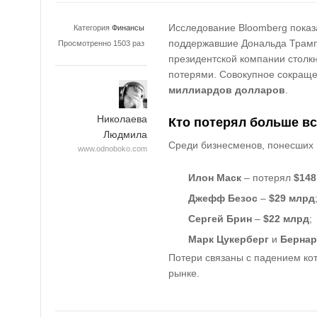
Исследование Bloomberg показ
Категория
Финансы
поддержавшие Дональда Трамп
Просмотренно 1503 раз
президентской компании столк
потерями. Совокупное сокраще
миллиардов долларов
.
Николаева
Кто потерял больше вс
Людмила
Среди бизнесменов, понесших 
www.odnoboko.com
Илон Маск
– потерял
$148
Джефф Безос
–
$29 млрд
Сергей Брин
–
$22 млрд
;
Марк Цукерберг
и
Бернар
Потери связаны с падением ко
рынке.