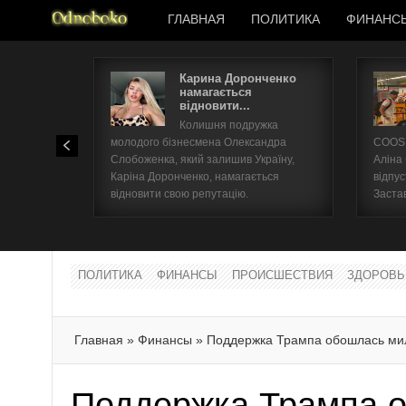
ГЛАВНАЯ
ПОЛИТИКА
ФИНАНС
Карина Доронченко
намагається
відновити...
Колишня подружка
молодого бізнесмена Олександра
COOSH
Слобоженка, який залишив Україну,
Аліна
Каріна Доронченко, намагається
відпус
відновити свою репутацію.
Заста
ПОЛИТИКА
ФИНАНСЫ
ПРОИСШЕСТВИЯ
ЗДОРОВЬ
Главная
»
Финансы
»
Поддержка Трампа обошлась ми
Поддержка Трампа 