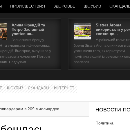
Ы
ПРОИСШЕСТВИЯ
ЗДОРОВЬЕ
ШОУБИЗ
СКАНДАЛ
Алина Френдій та
Sisters Aroma
Петро Заставный
використали у ре
улетіли на...
квитки до...
Имя пользователя
Засновниця бренду
Український космет
 та українська інфлюенсерка
бренд Sisters Aroma опинився в ц
Пароль
 Френдій, ймовірно, вирушила у
уваги після того, як користувачі
тку разом із чоловіком Петром
помітили в одній із рекламних ema
вним. Подружжя...
розсилок...
запомнить
Е
ШОУБИЗ
СКАНДАЛЫ
ИНТЕРНЕТ
Забыли пароль?
Забыли имя пользователя?
ллиардерам в 209 миллиардов
НОВОСТИ ПО
Политика
обошлась