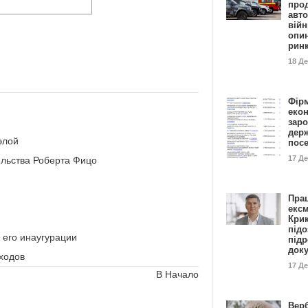
прод
авто
війн
опи
рин
18 Д
Фір
еко
заро
дер
элой
пос
17 Д
ельства Роберта Фицо
Пра
ексм
Кри
підо
 его инаугурации
підр
док
ходов
17 Д
В Начало
Вер