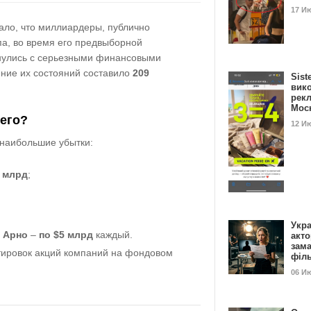
17 И
ало, что миллиардеры, публично
а, во время его предвыборной
нулись с серьезными финансовыми
ние их состояний составило
209
Sist
вик
рекл
Мос
его?
12 И
наибольшие убытки:
 млрд
;
;
Укра
 Арно
–
по $5 млрд
каждый.
акт
зам
тировок акций компаний на фондовом
філ
06 И