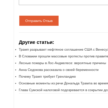
Отправить Отзыв
Другие статьи:
Трамп разрывает нефтяное соглашение США с Венесу
В Словакии прошли массовые протесты против правит
Лесные пожары в Лос-Анджелесе: вероятные причины
Анна Седокова рассказала о своей беременности
Почему Трамп требует Гренландию
Основные моменты из речи Дональда Трампа во время
Глава Сумской налоговой подозревается в сокрытии до