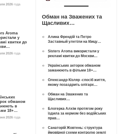
юля 2026
года
Обман на Зважених та
Щасливих…
ers Aroma
Алина Френдій та Петро
ористали у
Заставный улетіли на Ібицу…
амі квитки до
кви…
Sisters Aroma використали у
юля 2026
года
рекламі квитки до Москви…
Українських акторок обманом
заманюють в фільми 18+…
Олександр Кізляр -спосіб життя,
якому позаздрить олігарх…
Обман на Зважених та
їнських
Щасливих…
орок обманом
анюють в
Блогерка Алхім протягом року
ьми 18+…
їздила за кермом без водійських
юня 2026
года
прав…
Санаторій Жовтень: структура
ймовірної схеми контролю землі