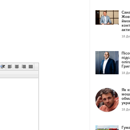
Сан
Жовт
ймо
конт
акт
18 Д
Пісо
підс
оліг
Гри
18 Д
Як к
мош
обм
укр
18 Д
Гума