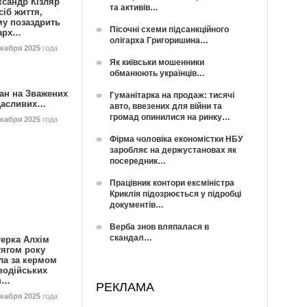
ксандр Кізляр
та активів…
сіб життя,
му позаздрить
Пісочні схеми підсанкційного
гарх…
олігарха Григоришина…
екабря 2025
года
Як київськи мошенники
обманюють українців…
ан на Зважених
Гуманітарка на продаж: тисячі
Щасливих…
авто, ввезених для війни та
громад опинилися на ринку…
екабря 2025
года
Фірма чоловіка економістки НБУ
заробляє на держустановах як
посередник…
Працівник контори ексміністра
Криклія підозрюється у підробці
документів…
Верба знов вляпалася в
скандал…
герка Алхім
тягом року
ла за кермом
водійських
в…
РЕКЛАМА
екабря 2025
года