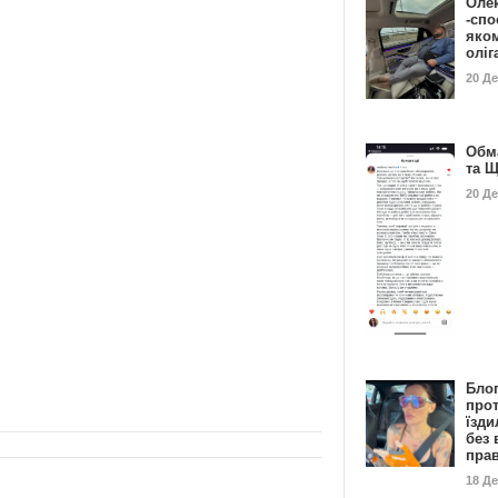
Оле
-спо
яко
олі
20 Д
Обм
та 
20 Д
Бло
про
їзди
без 
пра
18 Д