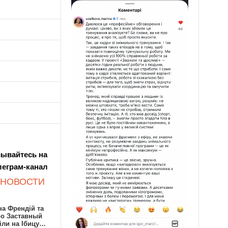
ывайтесь на
леграм-канал
 НОВОСТИ
а Френдій та
ро Заставный
іли на Ібицу…