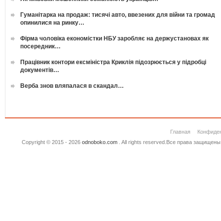
Гуманітарка на продаж: тисячі авто, ввезених для війни та громад
опинилися на ринку…
Фірма чоловіка економістки НБУ заробляє на держустановах як
посередник…
Працівник контори ексміністра Криклія підозрюється у підробці
документів…
Верба знов вляпалася в скандал…
Главная
Конфиде
Copyright © 2015 - 2026
odnoboko.com
. All rights reserved.Все права защище