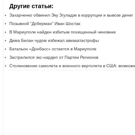
Другие статьи:
Захарченко обвинил Эку Згуладзе в коррупции и вывозе денег
Позывной "Доберман" Иван Шостак
В Мариуполе найден избитым похищенный чиновник
Дима Билан чудом избежал авиакатастрофы
Батальон «Донбасс» остается в Мариуполе
Застрелился экс-нардеп от Партии Регионов
Столкновение самолета и военного вертолета в США: возмож