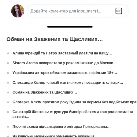
Обман на Зважених та Щасливих…
Алина Френдій та Петро Заставный улетіли на Ібицу…
Sisters Aroma використали у рекламі квитки до Москви…
Українських акторок обманом заманюють в фільми 18+…
Олександр Кізляр -спосіб життя, якому позаздрить олігарх…
Обман на Зважених та Щасливих…
Блогерка Алхім протягом року їздила за кермом без водійських пр
Санаторій Жовтень: структура ймовірної схеми контролю землі та
активів…
Пісочні схеми підсанкційного олігарха Григоришина…
Як київськи мошенники обманюють українців…