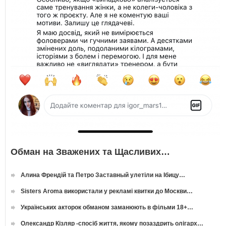
Обман на Зважених та Щасливих…
Алина Френдій та Петро Заставный улетіли на Ібицу…
Sisters Aroma використали у рекламі квитки до Москви…
Українських акторок обманом заманюють в фільми 18+…
Олександр Кізляр -спосіб життя, якому позаздрить олігарх…