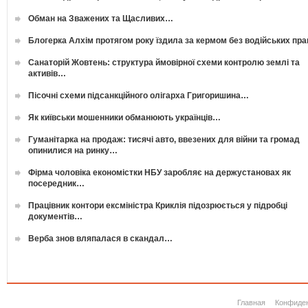
Обман на Зважених та Щасливих…
Блогерка Алхім протягом року їздила за кермом без водійських пр
Санаторій Жовтень: структура ймовірної схеми контролю землі та
активів…
Пісочні схеми підсанкційного олігарха Григоришина…
Як київськи мошенники обманюють українців…
Гуманітарка на продаж: тисячі авто, ввезених для війни та громад
опинилися на ринку…
Фірма чоловіка економістки НБУ заробляє на держустановах як
посередник…
Працівник контори ексміністра Криклія підозрюється у підробці
документів…
Верба знов вляпалася в скандал…
Главная
Конфиде