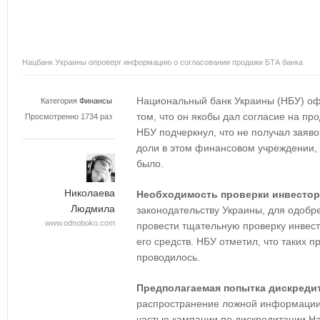
Нацбанк Украины опроверг информацию о согласовании продажи БТА банка
Национальный банк Украины (НБУ) о
Категория
Финансы
том, что он якобы дал согласие на пр
Просмотренно 1734 раз
НБУ подчеркнул, что не получал заяв
доли в этом финансовом учреждении, а
было.
Николаева
Необходимость проверки инвесто
Людмила
законодательству Украины, для одоб
www.odnoboko.com
провести тщательную проверку инвест
его средств. НБУ отметил, что таких п
проводилось.
Предполагаемая попытка дискреди
распространение ложной информации 
частью кампании по дискредитации На