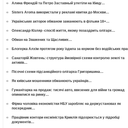
Алина Френдій та Петро Заставный улетіли на Ібицу…
Sisters Aroma використали у рекламі квитки до Москви…
Українських акторок обманом заманюють в фільми 18+…
Олександр Кізляр -спосіб життя, якому позаздрить олігарх…
Обман на Зважених та Щасливих…
Блогерка Алхім протягом року їздила за кермом без водійських пр
Санаторій Жовтень: структура ймовірної схеми контролю землі та
активів…
Пісочні схеми підсанкційного олігарха Григоришина…
Як київськи мошенники обманюють українців…
Гуманітарка на продаж: тисячі авто, ввезених для війни та громад
опинилися на ринку…
Фірма чоловіка економістки НБУ заробляє на держустановах як
посередник…
Працівник контори ексміністра Криклія підозрюється у підробці
документів…