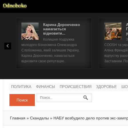
Карина Доронченко
намагається
відновити...
у
Имя п
Колишня подружка
З
молодого бізнесмена Олександра
COOSH та укр
Паро
Слобоженка, який залишив Україну,
Аліна Френдій
Каріна Доронченко, намагається
відпустку раз
відновити свою репутацію.
Заставним. По
ПОЛИТИКА
ФИНАНСЫ
ПРОИСШЕСТВИЯ
ЗДОРОВЬЕ
ШО
Поиск
Главная
»
Скандалы
»
НАБУ возбудило дело против экс-замп