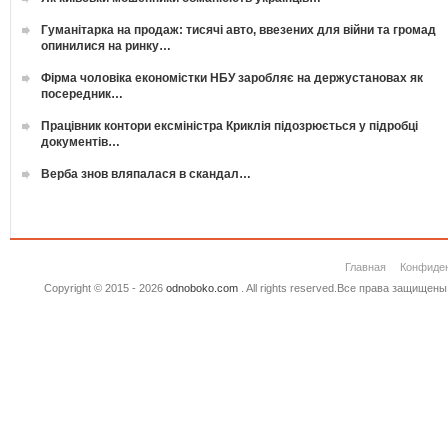
Гуманітарка на продаж: тисячі авто, ввезених для війни та громад
опинилися на ринку…
Фірма чоловіка економістки НБУ заробляє на держустановах як
посередник…
Працівник контори ексміністра Криклія підозрюється у підробці
документів…
Верба знов вляпалася в скандал…
Главная
Конфиде
Copyright © 2015 - 2026
odnoboko.com
. All rights reserved.Все права защище