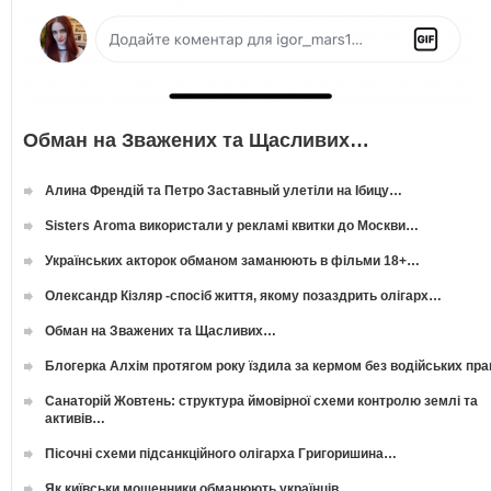
Обман на Зважених та Щасливих…
Алина Френдій та Петро Заставный улетіли на Ібицу…
Sisters Aroma використали у рекламі квитки до Москви…
Українських акторок обманом заманюють в фільми 18+…
Олександр Кізляр -спосіб життя, якому позаздрить олігарх…
Обман на Зважених та Щасливих…
Блогерка Алхім протягом року їздила за кермом без водійських пр
Санаторій Жовтень: структура ймовірної схеми контролю землі та
активів…
Пісочні схеми підсанкційного олігарха Григоришина…
Як київськи мошенники обманюють українців…