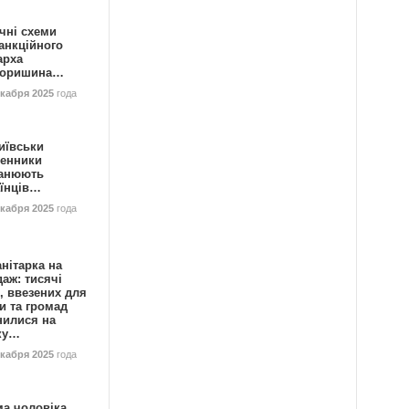
чні схеми
анкційного
арха
горишина…
екабря 2025
года
иївськи
енники
анюють
аїнців…
екабря 2025
года
нітарка на
аж: тисячі
, ввезених для
и та громад
нилися на
ку…
екабря 2025
года
ма чоловіка