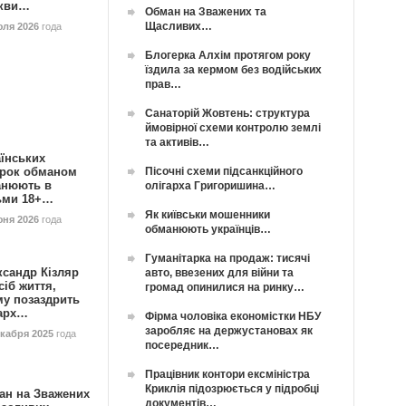
кви…
Обман на Зважених та
Щасливих…
юля 2026
года
Блогерка Алхім протягом року
їздила за кермом без водійських
прав…
Санаторій Жовтень: структура
ймовірної схеми контролю землі
та активів…
їнських
Пісочні схеми підсанкційного
орок обманом
анюють в
олігарха Григоришина…
ьми 18+…
Як київськи мошенники
юня 2026
года
обманюють українців…
Гуманітарка на продаж: тисячі
ксандр Кізляр
авто, ввезених для війни та
сіб життя,
громад опинилися на ринку…
му позаздрить
гарх…
Фірма чоловіка економістки НБУ
заробляє на держустановах як
екабря 2025
года
посередник…
Працівник контори ексміністра
Криклія підозрюється у підробці
ан на Зважених
документів…