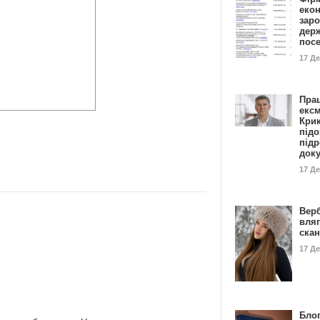
еко
заро
дер
пос
17 Д
Пра
ексм
Кри
підо
підр
док
17 Д
Вер
вля
ска
17 Д
Блог