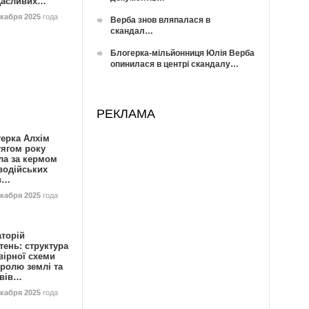
Щасливих…
екабря 2025
года
Верба знов вляпалася в
скандал…
Блогерка-мільйонниця Юлія Верба
опинилася в центрі скандалу…
РЕКЛАМА
герка Алхім
тягом року
ла за кермом
водійських
в…
екабря 2025
года
аторій
ень: структура
вірної схеми
ролю землі та
ивів…
екабря 2025
года