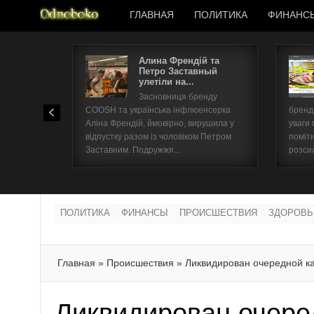
ГЛАВНАЯ
ПОЛИТИКА
ФИНАНС
Алина Френдій та
Петро Заставный
улетіли на...
Засновниця бренду
COOSH та українська інфлюенсерка
бренд 
Аліна Френдій, ймовірно, вирушила у
уваги 
відпустку разом із чоловіком Петром
поміти
Заставним. Подружжя...
розсил
ПОЛИТИКА
ФИНАНСЫ
ПРОИСШЕСТВИЯ
ЗДОРОВЬ
Главная
»
Происшествия
»
Ликвидирован очередной к
Ликвидирован очере