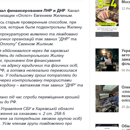
Мос
12 И
нал финансирования ЛНР и ДНР
. Канал
анизации «Оплот» Евгением Жилиным.
сь старым проверенным способом, при
ов, которые были подконтрольны Жилину.
з прокуратурою виявлено та ліквідовано
чних організацій так званих "ДНР" та
 "Оплоту" Євгеном Жиліним.
здійснювалося через дві харківські
Укра
акт
дять до підконтрольного Жиліну
зам
, призначені для фінансування
філ
 на адресу юридичних та фізичних осіб,
РФ, а готівка нелегально перевозилася
06 И
ни. У подальшому гроші потрапляли до
и через контрольовану терористами
о кордону – ватажкам так званих "ДНР" та
Оле
-спо
яко
мано під час спроби переміщення грошей
олі
ни до РФ.
20 Д
Управління СБУ в Харківській області
ення за ознаками ч. 2 ст. 258-5
нене за попередньою змовою групою осіб)
. Усім членам групи повідомлено про
Обм