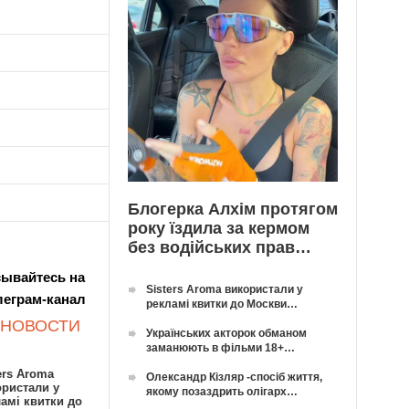
Блогерка Алхім протягом
року їздила за кермом
без водійських прав…
ывайтесь на
Sisters Aroma використали у
леграм-канал
рекламі квитки до Москви…
 НОВОСТИ
Українських акторок обманом
заманюють в фільми 18+…
ers Aroma
Олександр Кізляр -спосіб життя,
ористали у
якому позаздрить олігарх…
амі квитки до