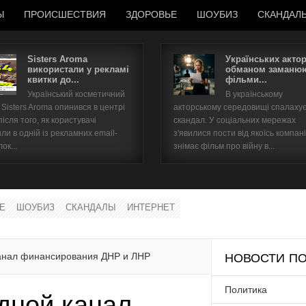
Ы
ПРОИСШЕСТВИЯ
ЗДОРОВЬЕ
ШОУБИЗ
СКАНДАЛ
Sisters Aroma
Українських акто
використали у рекламі
обманом заманюю
квитки до...
фільми...
Имя пользователя
Український косметичний
В українському
Sisters Aroma опинився в центрі
акторському середовищі спалаху
Пароль
після того, як користувачі
скандал. У соціальних мережах
ли в одній із рекламних email-
з'явилися пости від якоїсь компані
ок...
знімає фільм про війну в...
запомнить
Е
ШОУБИЗ
СКАНДАЛЫ
ИНТЕРНЕТ
Забыли пароль?
Забыли имя пользователя?
анал финансирования ДНР и ЛНР
НОВОСТИ ПО
Политика
дной канал