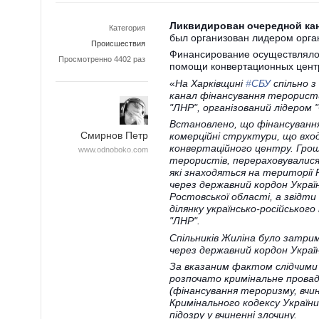
Ликвидирован очередной ка
Категория
был организован лидером орг
Происшествия
Финансирование осуществляло
Просмотренно 4402 раз
помощи конвертационных центр
«
На Харківщині
‪#‎
СБУ
спільно 
канал фінансування терористи
"ЛНР", організований лідером
Встановлено, що фінансування 
Смирнов Петр
комерційні структури, що вхо
конвертаційного центру. Гроші
www.odnoboko.com
терористів, перераховувалися
які знаходяться на території 
через державний кордон Украї
Ростовської області, а звідт
ділянку українсько-російськог
"ЛНР".
Спільників Жиліна було затри
через державний кордон Украї
За вказаним фактом слідчими 
розпочато кримінальне провадж
(фінансування тероризму, вчи
Кримінального кодексу України
підозру у вчиненні злочину.