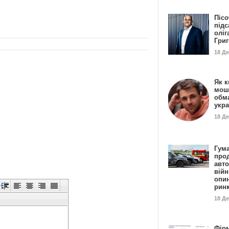
Пісо
підс
оліг
Гри
18 Д
Як к
мош
обм
укр
18 Д
Гума
прод
авто
війн
опи
рин
18 Д
Фір