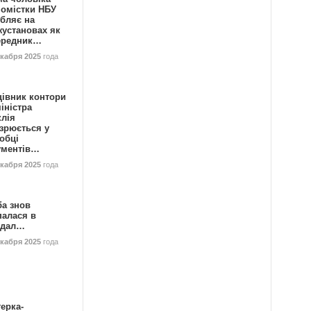
номістки НБУ
бляє на
жустановах як
ередник…
екабря 2025
года
цівник контори
іністра
клія
зрюється у
обці
ументів…
екабря 2025
года
ба знов
палася в
ндал…
екабря 2025
года
ерка-