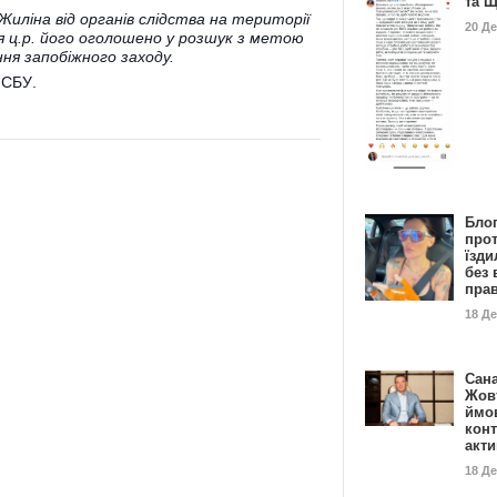
та 
 Жиліна від органів слідства на території
20 Д
ня ц.р. його оголошено у розшук з метою
ня запобіжного заходу.
т СБУ
.
Бло
про
їзди
без 
пра
18 Д
Сан
Жовт
ймо
конт
акт
18 Д