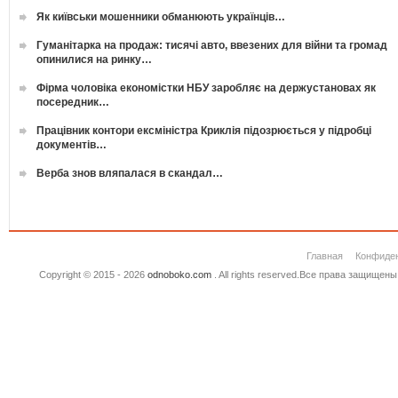
Як київськи мошенники обманюють українців…
Гуманітарка на продаж: тисячі авто, ввезених для війни та громад
опинилися на ринку…
Фірма чоловіка економістки НБУ заробляє на держустановах як
посередник…
Працівник контори ексміністра Криклія підозрюється у підробці
документів…
Верба знов вляпалася в скандал…
Главная
Конфиде
Copyright © 2015 - 2026
odnoboko.com
. All rights reserved.Все права защище