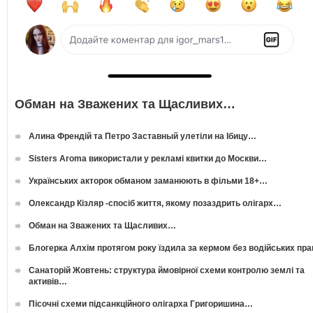
Обман на Зважених та Щасливих…
Алина Френдій та Петро Заставный улетіли на Ібицу…
Sisters Aroma використали у рекламі квитки до Москви…
Українських акторок обманом заманюють в фільми 18+…
Олександр Кізляр -спосіб життя, якому позаздрить олігарх…
Обман на Зважених та Щасливих…
Блогерка Алхім протягом року їздила за кермом без водійських пр
Санаторій Жовтень: структура ймовірної схеми контролю землі та
активів…
Пісочні схеми підсанкційного олігарха Григоришина…