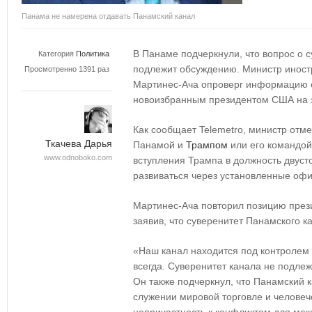
Панама не намерена отдавать Панамский канал
В Панаме подчеркнули, что вопрос о 
Категория
Политика
подлежит обсуждению. Министр иност
Просмотренно 1391 раз
Мартинес-Ача опроверг информацию о
новоизбранным президентом США на э
Как сообщает Telemetro, министр отме
Ткачева Дарья
Панамой и
Трампом
или его командой
www.odnoboko.com
вступления Трампа в должность двуст
развиваться через установленные оф
Мартинес-Ача повторил позицию през
заявив, что суверенитет Панамского 
«Наш канал находится под контролем 
всегда. Суверенитет канала не подлеж
Он также подчеркнул, что Панамский 
служении мировой торговле и человече