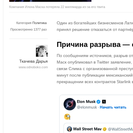
Компания Илона Маска потеряла 22 миллиарда из-за его твита
Один из богатейших бизнесменов Лат
Категория
Политика
принял решение отказаться от партнёр
Просмотренно 1377 раз
Причина разрыва — 
По сообщениям источников, разрыв от
Ткачева Дарья
Маск опубликовал в Twitter заявление
www.odnoboko.com
связи Слима с организованной преступ
минут после публикации мексикански
прекращении всех контрактов Starlink