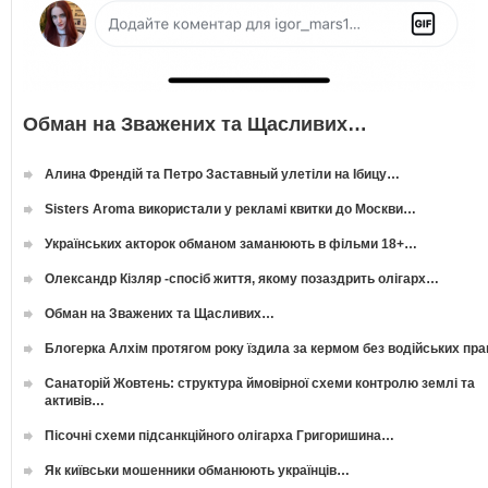
Обман на Зважених та Щасливих…
Алина Френдій та Петро Заставный улетіли на Ібицу…
Sisters Aroma використали у рекламі квитки до Москви…
Українських акторок обманом заманюють в фільми 18+…
Олександр Кізляр -спосіб життя, якому позаздрить олігарх…
Обман на Зважених та Щасливих…
Блогерка Алхім протягом року їздила за кермом без водійських пр
Санаторій Жовтень: структура ймовірної схеми контролю землі та
активів…
Пісочні схеми підсанкційного олігарха Григоришина…
Як київськи мошенники обманюють українців…