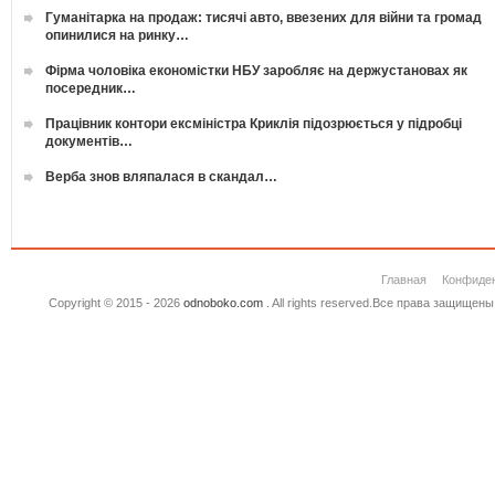
Гуманітарка на продаж: тисячі авто, ввезених для війни та громад
опинилися на ринку…
Фірма чоловіка економістки НБУ заробляє на держустановах як
посередник…
Працівник контори ексміністра Криклія підозрюється у підробці
документів…
Верба знов вляпалася в скандал…
Главная
Конфиде
Copyright © 2015 - 2026
odnoboko.com
. All rights reserved.Все права защище