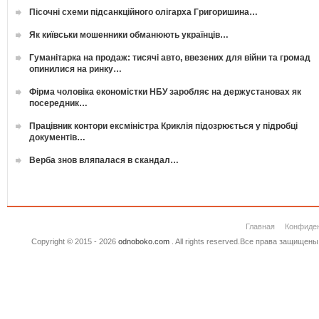
Пісочні схеми підсанкційного олігарха Григоришина…
Як київськи мошенники обманюють українців…
Гуманітарка на продаж: тисячі авто, ввезених для війни та громад
опинилися на ринку…
Фірма чоловіка економістки НБУ заробляє на держустановах як
посередник…
Працівник контори ексміністра Криклія підозрюється у підробці
документів…
Верба знов вляпалася в скандал…
Главная
Конфиде
Copyright © 2015 - 2026
odnoboko.com
. All rights reserved.Все права защище