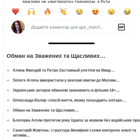
Обман на Зважених та Щасливих…
Алина Френдій та Петро Заставный улетіли на Ібицу…
Sisters Aroma використали у рекламі квитки до Москви…
Українських акторок обманом заманюють в фільми 18+…
Олександр Кізляр -спосіб життя, якому позаздрить олігарх…
Обман на Зважених та Щасливих…
Блогерка Алхім протягом року їздила за кермом без водійських пр
Санаторій Жовтень: структура ймовірної схеми контролю землі та
активів…