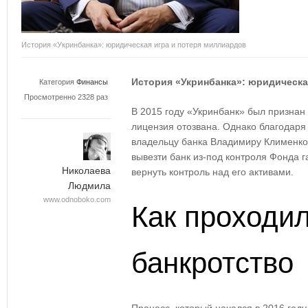
История «Укринбанка»: юридическая игра и потеря миллиардов
История «Укринбанка»: юридическа
Категория
Финансы
Просмотренно 2328 раз
В 2015 году «Укринбанк» был признан
лицензия отозвана. Однако благодар
владельцу банка Владимиру Клименко
вывезти банк из-под контроля Фонда 
Николаева
вернуть контроль над его активами.
Людмила
www.odnoboko.com
Как проходи
банкротство