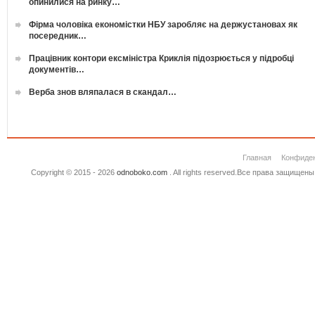
опинилися на ринку…
Фірма чоловіка економістки НБУ заробляє на держустановах як
посередник…
Працівник контори ексміністра Криклія підозрюється у підробці
документів…
Верба знов вляпалася в скандал…
Главная
Конфиде
Copyright © 2015 - 2026
odnoboko.com
. All rights reserved.Все права защище