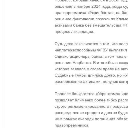
Процесс, который начался в 2016 году
решению в ноябре 2024 года, когда с
правопреемника «Укринбанка», на ба
решение фактически позволило Климе
активами банка без вмешательства ФГ
процесс ликвидации.
Суть дела заключается в том, что пос
неплатежеспособным ФГВУ выплатил в
Однако акционеры банка, в том числе
решение Нацбанка. В итоге была соз
которая заявила о своем праве на акт
Судебные тяжбы длились долго, но «У
распоряжение активами, получив конт
Процесс банкротства «Укринкома» иде
позволяет Клименко более гибко распо
строго регламентированного процесса 
распределение средств и долгов буде
не в рамках очереди погашения обязат
правопреемников.