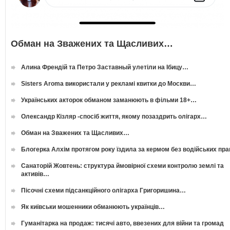
Обман на Зважених та Щасливих…
Алина Френдій та Петро Заставный улетіли на Ібицу…
Sisters Aroma використали у рекламі квитки до Москви…
Українських акторок обманом заманюють в фільми 18+…
Олександр Кізляр -спосіб життя, якому позаздрить олігарх…
Обман на Зважених та Щасливих…
Блогерка Алхім протягом року їздила за кермом без водійських пр
Санаторій Жовтень: структура ймовірної схеми контролю землі та
активів…
Пісочні схеми підсанкційного олігарха Григоришина…
Як київськи мошенники обманюють українців…
Гуманітарка на продаж: тисячі авто, ввезених для війни та громад