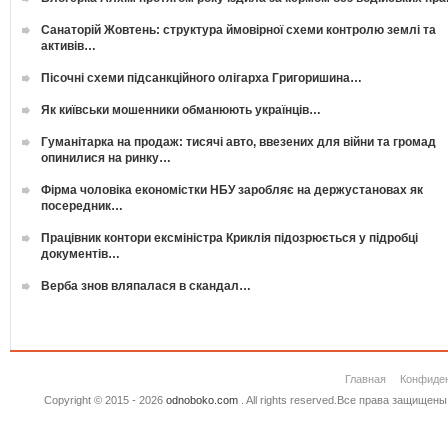
Санаторій Жовтень: структура ймовірної схеми контролю землі та
активів…
Пісочні схеми підсанкційного олігарха Григоришина…
Як київськи мошенники обманюють українців…
Гуманітарка на продаж: тисячі авто, ввезених для війни та громад
опинилися на ринку…
Фірма чоловіка економістки НБУ заробляє на держустановах як
посередник…
Працівник контори ексміністра Криклія підозрюється у підробці
документів…
Верба знов вляпалася в скандал…
Главная
Конфиде
Copyright © 2015 - 2026
odnoboko.com
. All rights reserved.Все права защище