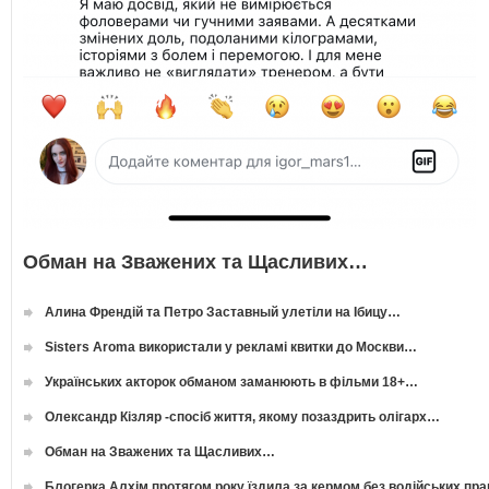
Обман на Зважених та Щасливих…
Алина Френдій та Петро Заставный улетіли на Ібицу…
Sisters Aroma використали у рекламі квитки до Москви…
Українських акторок обманом заманюють в фільми 18+…
Олександр Кізляр -спосіб життя, якому позаздрить олігарх…
Обман на Зважених та Щасливих…
Блогерка Алхім протягом року їздила за кермом без водійських пр