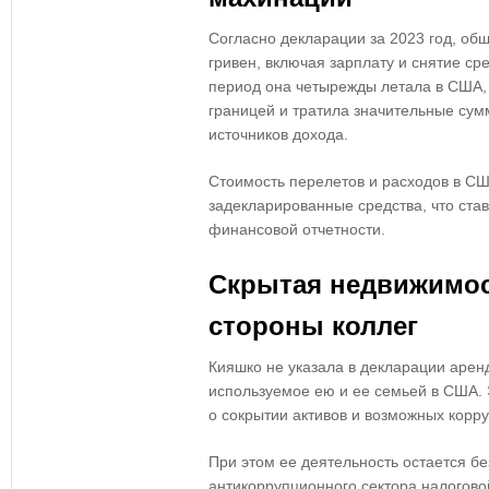
Согласно декларации за 2023 год,
общ
гривен
, включая зарплату и снятие сре
период она
четырежды летала в США,
границей и тратила значительные су
источников дохода.
Стоимость перелетов и расходов в С
задекларированные средства, что
ста
финансовой отчетности
.
Скрытая недвижимос
стороны коллег
Кияшко
не указала в декларации арен
используемое ею и ее семьей в США. 
о
сокрытии активов и возможных корр
При этом ее деятельность остается
бе
антикоррупционного сектора налогов