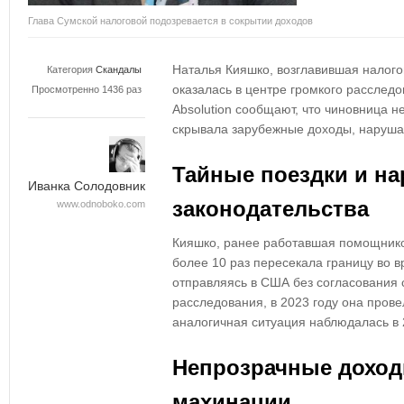
Глава Сумской налоговой подозревается в сокрытии доходов
Наталья Кияшко, возглавившая налого
Категория
Скандалы
оказалась в центре громкого расследо
Просмотренно 1436 раз
Absolution сообщают, что чиновница н
скрывала зарубежные доходы, наруша
Тайные поездки и н
Иванка Солодовник
законодательства
www.odnoboko.com
Кияшко, ранее работавшая помощнико
более 10 раз пересекала границу во
отправляясь в США без согласования 
расследования, в 2023 году она пров
аналогичная ситуация наблюдалась в 
Непрозрачные дохо
махинации