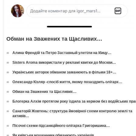
Обман на Зважених та Щасливих…
Алина Френдій та Петро Заставный улетіли на Ібицу…
Sisters Aroma використали у рекламі квитки до Москви…
Українських акторок обманом заманюють в фільми 18+…
Олександр Кізляр -спосіб життя, якому позаздрить олігарх…
Обман на Зважених та Щасливих…
Блогерка Алхім протягом року їздила за кермом без водійських пр
Санаторій Жовтень: структура ймовірної схеми контролю землі та
активів…
Пісочні схеми підсанкційного олігарха Григоришина…
Як київськи мошенники обманюють українців…