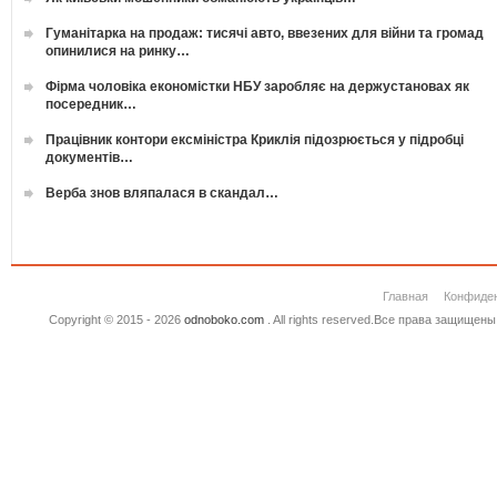
Гуманітарка на продаж: тисячі авто, ввезених для війни та громад
опинилися на ринку…
Фірма чоловіка економістки НБУ заробляє на держустановах як
посередник…
Працівник контори ексміністра Криклія підозрюється у підробці
документів…
Верба знов вляпалася в скандал…
Главная
Конфиде
Copyright © 2015 - 2026
odnoboko.com
. All rights reserved.Все права защище