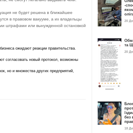
Оле
-спо
яко
уация не будет решена в ближайшее
олі
жутся в правовом вакууме
, а их владельцы
20 Д
ыми штрафами или вынужденной остановкой
Обм
та 
бизнеса ожидают реакции правительства.
20 Д
ют согласовать новый протокол
, возможны
вок, но и множества других предприятий,
Бло
про
їзди
без 
пра
18 Д