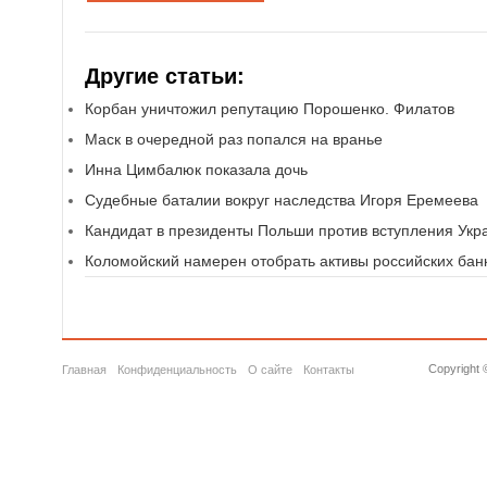
Другие статьи:
Корбан уничтожил репутацию Порошенко. Филатов
Маск в очередной раз попался на вранье
Инна Цимбалюк показала дочь
Судебные баталии вокруг наследства Игоря Еремеева
Кандидат в президенты Польши против вступления Укр
Коломойский намерен отобрать активы российских бан
Copyright 
Главная
Конфиденциальность
О сайте
Контакты