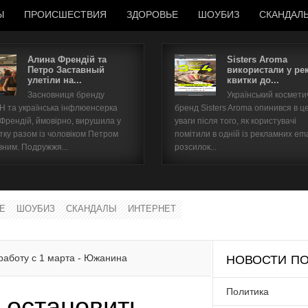
Ы
ПРОИСШЕСТВИЯ
ЗДОРОВЬЕ
ШОУБИЗ
СКАНДАЛ
Алина Френдій та
Sisters Aroma
Петро Заставный
використали у ре
улетіли на...
квитки до...
Имя пользователя
Засновниця бренду
Український космет
 та українська інфлюенсерка
бренд Sisters Aroma опинився в ц
Пароль
 Френдій, ймовірно, вирушила у
уваги після того, як користувачі
тку разом із чоловіком Петром
помітили в одній із рекламних ema
вним. Подружжя...
розсилок...
запомнить
Е
ШОУБИЗ
СКАНДАЛЫ
ИНТЕРНЕТ
Забыли пароль?
Забыли имя пользователя?
 работу с 1 марта - Южанина
НОВОСТИ ПО
Политика
 остановить