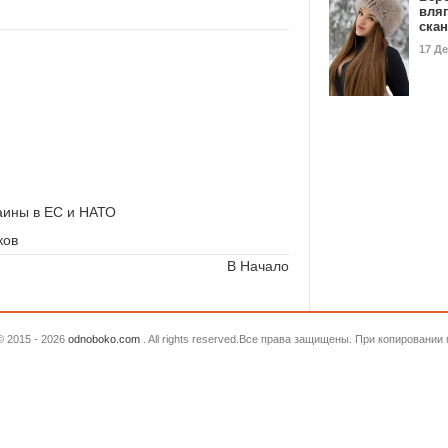
вля
ска
17 Д
аины в ЕС и НАТО
ков
В Начало
© 2015 - 2026
odnoboko.com
. All rights reserved.Все права защищены. При копировани