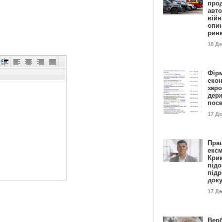
прод
авто
війн
опи
рин
18 Д
Фір
еко
заро
дер
пос
17 Д
Пра
ексм
Кри
підо
підр
док
17 Д
Вер