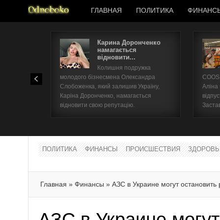
ГЛАВНАЯ
ПОЛИТИКА
ФИНАНС
Карина Доронченко
намагається
відновити...
Колишня подружка
молодого бізнесмена Олександра
COOSH
Слобоженка, який залишив Україну,
Аліна
Каріна Доронченко, намагається
відпус
відновити свою репутацію.
Заста
ПОЛИТИКА
ФИНАНСЫ
ПРОИСШЕСТВИЯ
ЗДОРОВЬ
Главная
»
Финансы
»
АЗС в Украине могут остановить
АЗС в Украине могут