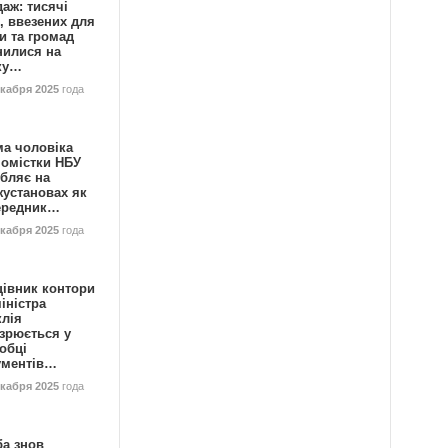
аж: тисячі
, ввезених для
и та громад
нилися на
ку…
екабря 2025
года
ма чоловіка
номістки НБУ
бляє на
жустановах як
ередник…
екабря 2025
года
цівник контори
іністра
клія
зрюється у
обці
ументів…
екабря 2025
года
ба знов