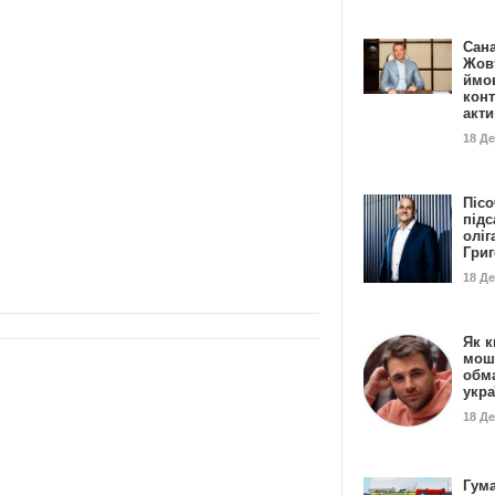
Сан
Жовт
ймо
конт
акт
18 Д
Пісо
підс
оліг
Гри
18 Д
Як к
мош
обм
укр
18 Д
Гума