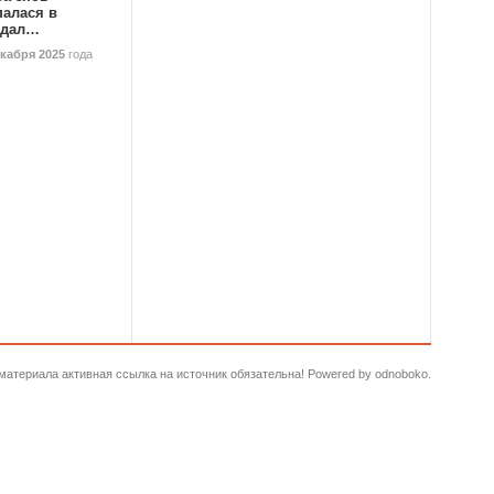
палася в
ндал…
екабря 2025
года
и материала активная ссылка на источник обязательна! Powered by odnoboko.