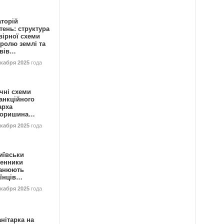
аторій
ень: структура
вірної схеми
ролю землі та
ивів…
екабря 2025
года
чні схеми
анкційного
арха
горишина…
екабря 2025
года
иївськи
енники
анюють
аїнців…
екабря 2025
года
нітарка на