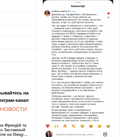
ывайтесь на
леграм-канал
 НОВОСТИ
а Френдій та
ро Заставный
іли на Ібицу…