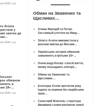
юля 2026
года
Обман на Зважених та
Щасливих…
ers Aroma
Алина Френдій та Петро
ористали у
Заставный улетіли на Ібицу…
амі квитки до
кви…
Sisters Aroma використали у
юля 2026
года
рекламі квитки до Москви…
Українських акторок обманом
заманюють в фільми 18+…
Олександр Кізляр -спосіб життя,
якому позаздрить олігарх…
Обман на Зважених та
їнських
Щасливих…
орок обманом
анюють в
Блогерка Алхім протягом року
ьми 18+…
їздила за кермом без водійських
юня 2026
года
прав…
Санаторій Жовтень: структура
ймовірної схеми контролю землі