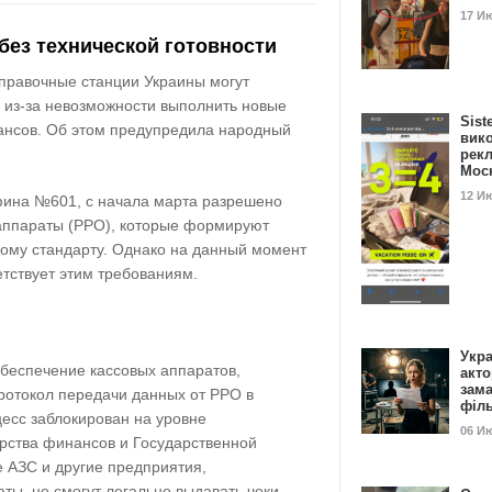
17 И
без технической готовности
аправочные станции Украины могут
из-за невозможности выполнить новые
Sist
ансов. Об этом предупредила народный
вик
рекл
Мос
12 И
ина №601
, с начала марта
разрешено
 аппараты (РРО), которые формируют
ому стандарту
. Однако на данный момент
етствует этим требованиям
.
Укра
беспечение кассовых аппаратов,
акт
зам
ротокол передачи данных
от РРО в
філ
цесс
заблокирован на уровне
06 И
рства финансов и Государственной
те АЗС и другие предприятия,
ы, не смогут легально выдавать чеки.