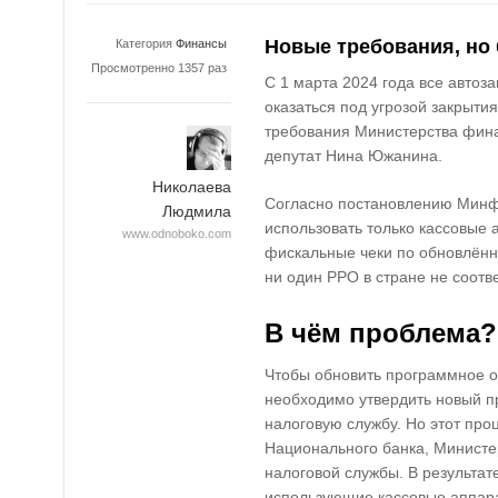
Новые требования, но 
Категория
Финансы
Просмотренно 1357 раз
С 1 марта 2024 года
все автоз
оказаться под угрозой закрытия
требования Министерства фин
депутат
Нина Южанина
.
Николаева
Согласно постановлению
Минф
Людмила
использовать только кассовые
www.odnoboko.com
фискальные чеки по обновлённ
ни один РРО в стране не соотв
В чём проблема?
Чтобы обновить программное о
необходимо утвердить
новый п
налоговую службу. Но этот про
Национального банка, Министе
налоговой службы
. В результа
использующие кассовые аппарат