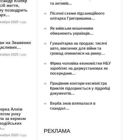
ксандр Кізляр
та активів…
сіб життя,
му позаздрить
Пісочні схеми підсанкційного
гарх…
олігарха Григоришина…
екабря 2025
года
Як київськи мошенники
обманюють українців…
ан на Зважених
Гуманітарка на продаж: тисячі
Щасливих…
авто, ввезених для війни та
громад опинилися на ринку…
екабря 2025
года
Фірма чоловіка економістки НБУ
заробляє на держустановах як
посередник…
Працівник контори ексміністра
Криклія підозрюється у підробці
документів…
Верба знов вляпалася в
скандал…
герка Алхім
тягом року
ла за кермом
водійських
в…
РЕКЛАМА
екабря 2025
года