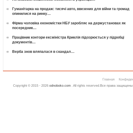
Гуманітарка на продаж: тисячі авто, ввезених для війни та громад
опинилися на ринку…
Фірма чоловіка економістки НБУ заробляє на держустановах як
посередник…
Працівник контори ексміністра Криклія підозрюється у підробці
документів…
Верба знов вляпалася в скандал…
Главная
Конфиде
Copyright © 2015 - 2026
odnoboko.com
. All rights reserved.Все права защище