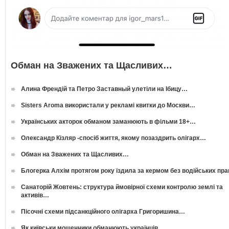
Обман на Зважених та Щасливих…
Алина Френдій та Петро Заставный улетіли на Ібицу…
Sisters Aroma використали у рекламі квитки до Москви…
Українських акторок обманом заманюють в фільми 18+…
Олександр Кізляр -спосіб життя, якому позаздрить олігарх…
Обман на Зважених та Щасливих…
Блогерка Алхім протягом року їздила за кермом без водійських пр
Санаторій Жовтень: структура ймовірної схеми контролю землі та
активів…
Пісочні схеми підсанкційного олігарха Григоришина…
Як київськи мошенники обманюють українців…