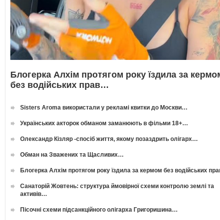
Блогерка Алхім протягом року їздила за кермо
без водійських прав…
Sisters Aroma використали у рекламі квитки до Москви…
Українських акторок обманом заманюють в фільми 18+…
Олександр Кізляр -спосіб життя, якому позаздрить олігарх…
Обман на Зважених та Щасливих…
Блогерка Алхім протягом року їздила за кермом без водійських пр
Санаторій Жовтень: структура ймовірної схеми контролю землі та
активів…
Пісочні схеми підсанкційного олігарха Григоришина…