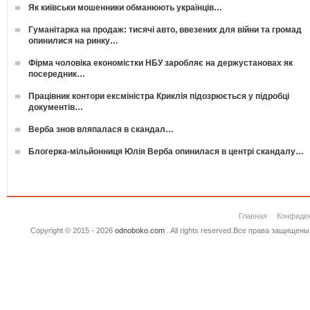
Як київськи мошенники обманюють українців…
Гуманітарка на продаж: тисячі авто, ввезених для війни та громад
опинилися на ринку…
Фірма чоловіка економістки НБУ заробляє на держустановах як
посередник…
Працівник контори ексміністра Криклія підозрюється у підробці
документів…
Верба знов вляпалася в скандал…
Блогерка-мільйонниця Юлія Верба опинилася в центрі скандалу…
Главная
Конфиде
Copyright © 2015 - 2026
odnoboko.com
. All rights reserved.Все права защище