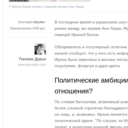
У Ирины Билык роман с бывшим мужем Ани Лорак
В последнее время в украинском шоу
Категория
Шоубиз
роман между экс-мужем Ани Лорак, М
Просмотренно 1435 раз
певицей Ириной Билык.
Обозреватель и популярный сплетник 
канале сообщил, что у него есть инфо
Ткачева Дарья
Ирина были замечены в весьма теплы
www.odnoboko.com
поцелуями, флиртуя и даря цветы.
Политические амбиции
отношения?
По словам Беспалова, возможный ром
более сложной стратегии Налчаджиогл
не новы, и, возможно, Ирина является
политической арене. "По слухам, из М
проект, а аудитория крупной звезды и