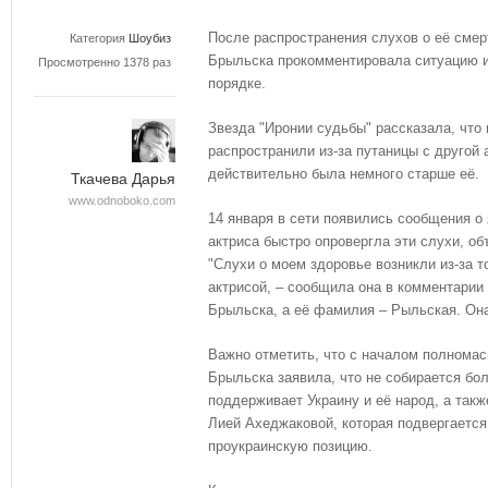
После распространения слухов о её смер
Категория
Шоубиз
Брыльска прокомментировала ситуацию и 
Просмотренно 1378 раз
порядке.
Звезда "Иронии судьбы" рассказала, чт
распространили из-за путаницы с другой 
действительно была немного старше её.
Ткачева Дарья
www.odnoboko.com
14 января в сети появились сообщения о
актриса быстро опровергла эти слухи, объ
"Слухи о моем здоровье возникли из-за т
актрисой, – сообщила она в комментарии 
Брыльска, а её фамилия – Рыльская. Он
Важно отметить, что с началом полномас
Брыльска заявила, что не собирается бо
поддерживает Украину и её народ, а так
Лией Ахеджаковой, которая подвергаетс
проукраинскую позицию.