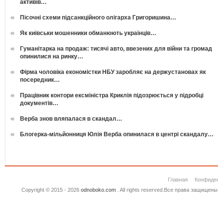
активів…
Пісочні схеми підсанкційного олігарха Григоришина…
Як київськи мошенники обманюють українців…
Гуманітарка на продаж: тисячі авто, ввезених для війни та громад
опинилися на ринку…
Фірма чоловіка економістки НБУ заробляє на держустановах як
посередник…
Працівник контори ексміністра Криклія підозрюється у підробці
документів…
Верба знов вляпалася в скандал…
Блогерка-мільйонниця Юлія Верба опинилася в центрі скандалу…
Главная
Конфиде
Copyright © 2015 - 2026
odnoboko.com
. All rights reserved.Все права защище