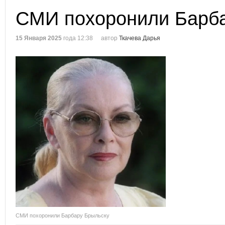
СМИ похоронили Барб
15 Января 2025
года 12:38
автор
Ткачева Дарья
СМИ похоронили Барбару Брыльску