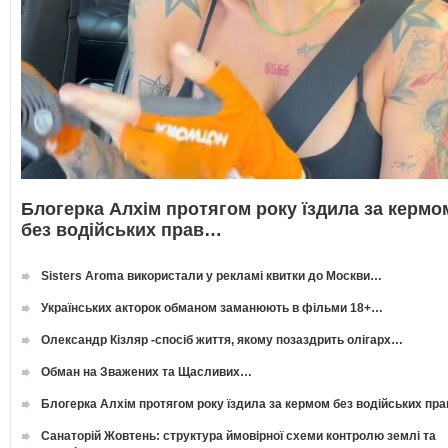
Блогерка Алхім протягом року їздила за кермо
без водійських прав…
Sisters Aroma використали у рекламі квитки до Москви…
Українських акторок обманом заманюють в фільми 18+…
Олександр Кізляр -спосіб життя, якому позаздрить олігарх…
Обман на Зважених та Щасливих…
Блогерка Алхім протягом року їздила за кермом без водійських пр
Санаторій Жовтень: структура ймовірної схеми контролю землі та