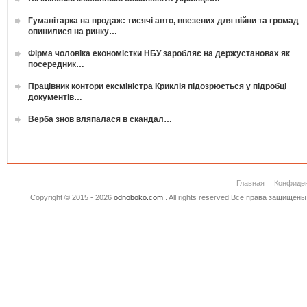
Гуманітарка на продаж: тисячі авто, ввезених для війни та громад
опинилися на ринку…
Фірма чоловіка економістки НБУ заробляє на держустановах як
посередник…
Працівник контори ексміністра Криклія підозрюється у підробці
документів…
Верба знов вляпалася в скандал…
Главная
Конфиде
Copyright © 2015 - 2026
odnoboko.com
. All rights reserved.Все права защище