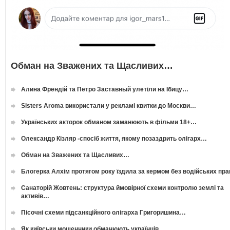
Обман на Зважених та Щасливих…
Алина Френдій та Петро Заставный улетіли на Ібицу…
Sisters Aroma використали у рекламі квитки до Москви…
Українських акторок обманом заманюють в фільми 18+…
Олександр Кізляр -спосіб життя, якому позаздрить олігарх…
Обман на Зважених та Щасливих…
Блогерка Алхім протягом року їздила за кермом без водійських пр
Санаторій Жовтень: структура ймовірної схеми контролю землі та
активів…
Пісочні схеми підсанкційного олігарха Григоришина…
Як київськи мошенники обманюють українців…