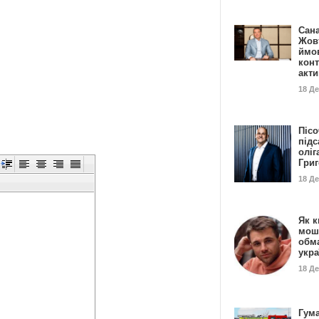
Сан
Жовт
ймо
конт
акт
18 Д
Пісо
підс
оліг
Гри
18 Д
Як к
мош
обм
укр
18 Д
Гума