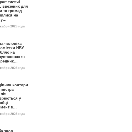
аж: тисячі
, ввезених для
и та громад
нилися на
ку…
екабря 2025
года
ма чоловіка
номістки НБУ
бляє на
жустановах як
ередник…
екабря 2025
года
цівник контори
іністра
клія
зрюється у
обці
ументів…
екабря 2025
года
ба знов