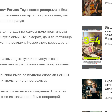
17 И
ка» Регина Тодоренко раскрыла обман
с поклонниками артистка рассказала, что
ах – не правда.
Sist
рта» не дает на самом деле практически
вик
рекл
ивут в обычных номерах, да и те гостиница
Мос
бмен на рекламу. Номер-люкс разрешается
12 И
часами в джакузи и не могут в свое
ейне или море. Время съемок ограничено.
апивина была возмущена словами Регины.
ли увольнение с программы.
Укра
акт
зам
вела зрителей в заблуждение. При этом
філ
то же из сказанного было неправдой.
06 И