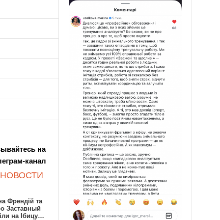
ывайтесь на
леграм-канал
 НОВОСТИ
а Френдій та
ро Заставный
іли на Ібицу…