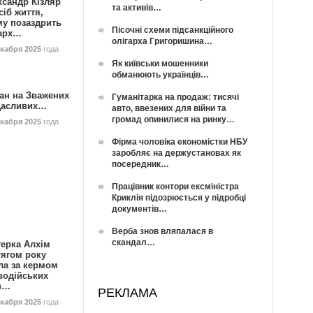
ксандр Кізляр
та активів…
сіб життя,
му позаздрить
Пісочні схеми підсанкційного
гарх…
олігарха Григоришина…
екабря 2025
года
Як київськи мошенники
обманюють українців…
ан на Зважених
Гуманітарка на продаж: тисячі
Щасливих…
авто, ввезених для війни та
громад опинилися на ринку…
екабря 2025
года
Фірма чоловіка економістки НБУ
заробляє на держустановах як
посередник…
Працівник контори ексміністра
Криклія підозрюється у підробці
документів…
Верба знов вляпалася в
скандал…
герка Алхім
тягом року
ла за кермом
водійських
в…
РЕКЛАМА
екабря 2025
года