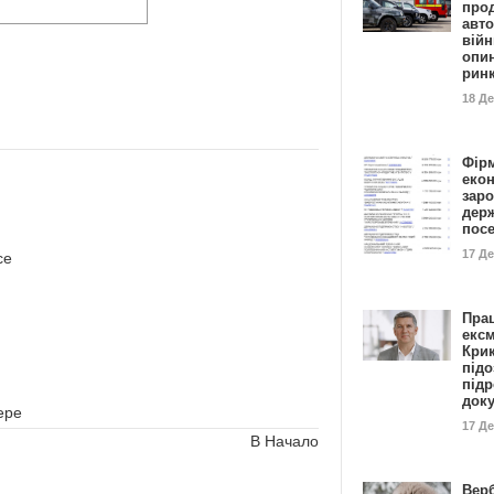
прод
авто
війн
опи
рин
18 Д
Фір
еко
заро
дер
пос
17 Д
се
Пра
ексм
Кри
підо
підр
док
ере
17 Д
В Начало
Вер