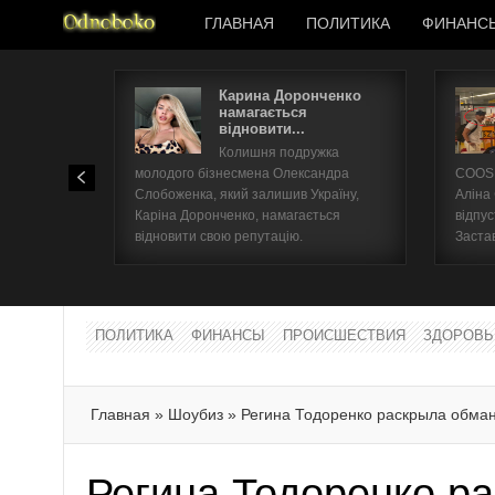
ГЛАВНАЯ
ПОЛИТИКА
ФИНАНС
Карина Доронченко
намагається
відновити...
Колишня подружка
молодого бізнесмена Олександра
COOSH
Слобоженка, який залишив Україну,
Аліна
Каріна Доронченко, намагається
відпус
відновити свою репутацію.
Заста
ПОЛИТИКА
ФИНАНСЫ
ПРОИСШЕСТВИЯ
ЗДОРОВЬ
Главная
»
Шоубиз
»
Регина Тодоренко раскрыла обма
Регина Тодоренко р