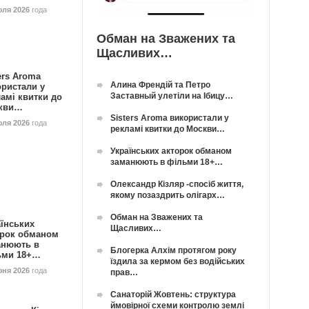
юля 2026
года
Обман на Зважених та
Щасливих…
ers Aroma
Алина Френдій та Петро
ористали у
Заставный улетіли на Ібицу…
амі квитки до
кви…
Sisters Aroma використали у
юля 2026
года
рекламі квитки до Москви…
Українських акторок обманом
заманюють в фільми 18+…
Олександр Кізляр -спосіб життя,
якому позаздрить олігарх…
Обман на Зважених та
їнських
Щасливих…
орок обманом
анюють в
Блогерка Алхім протягом року
ьми 18+…
їздила за кермом без водійських
юня 2026
года
прав…
Санаторій Жовтень: структура
ймовірної схеми контролю землі