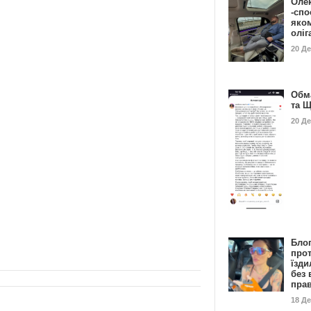
Оле
-спо
яко
олі
20 Д
Обм
та 
20 Д
Бло
про
їзди
без 
пра
18 Д