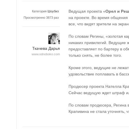
Ведущая проекта «
Орел и Реш
Категория
Шоубиз
на проекте. Во время общения 
Просмотренно 3873 раз
все, что видят зрители на экран
По словам Регины, «золотая ка
никаких привилегий. Ведущие ж
Ткачева Дарья
предоставляет по бартеру в о
www.odnoboko.com
только снять, не более того.
Кроме этого, ведущие не лежат 
удовольствие поплавать в басс
Продюсер проекта Нателла Кр
Сейчас ведущую ждет штраф и
По словам продюсера, Регина в
Крапивина не стала уточнять, ч