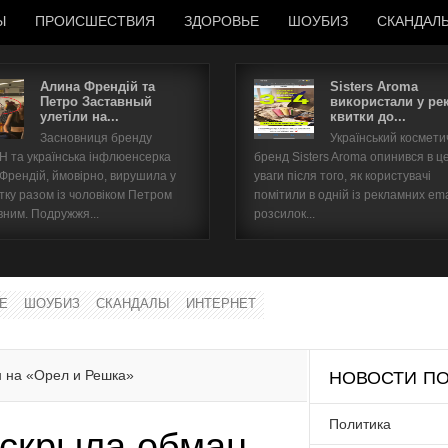
Ы
ПРОИСШЕСТВИЯ
ЗДОРОВЬЕ
ШОУБИЗ
СКАНДАЛ
Алина Френдій та
Sisters Aroma
Петро Заставный
використали у ре
улетіли на...
квитки до...
Имя пользователя
Засновниця бренду
Український космет
 та українська інфлюенсерка
бренд Sisters Aroma опинився в ц
Пароль
 Френдій, ймовірно, вирушила у
уваги після того, як користувачі
тку разом із чоловіком Петром
помітили в одній із рекламних ema
вним. Подружжя...
розсилок...
запомнить
Е
ШОУБИЗ
СКАНДАЛЫ
ИНТЕРНЕТ
Забыли пароль?
Забыли имя пользователя?
н на «Орел и Решка»
НОВОСТИ ПО
Политика
аскрыла обман