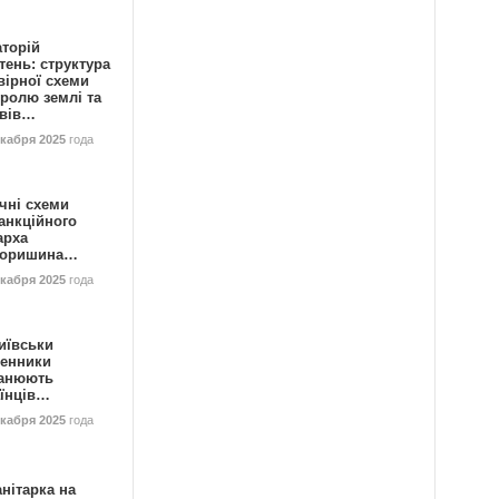
аторій
ень: структура
вірної схеми
ролю землі та
ивів…
екабря 2025
года
чні схеми
анкційного
арха
горишина…
екабря 2025
года
иївськи
енники
анюють
аїнців…
екабря 2025
года
нітарка на