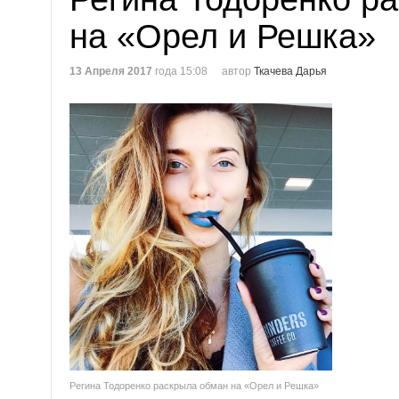
на «Орел и Решка»
13 Апреля 2017
года 15:08
автор
Ткачева Дарья
Регина Тодоренко раскрыла обман на «Орел и Решка»