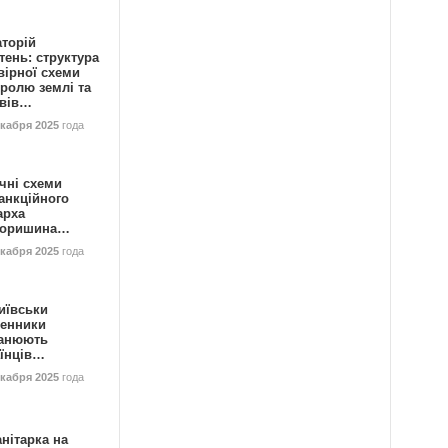
аторій
ень: структура
вірної схеми
ролю землі та
ивів…
екабря 2025
года
чні схеми
анкційного
арха
горишина…
екабря 2025
года
иївськи
енники
анюють
аїнців…
екабря 2025
года
нітарка на