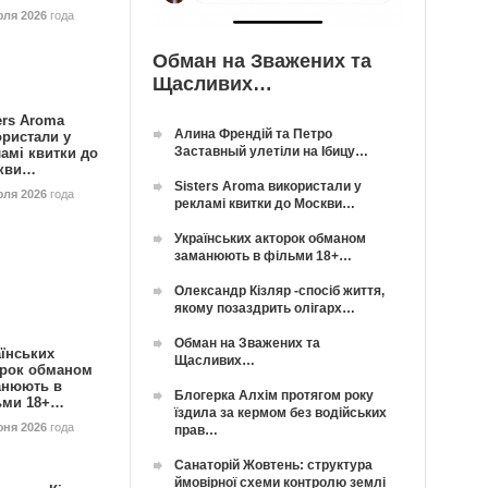
юля 2026
года
Обман на Зважених та
Щасливих…
ers Aroma
Алина Френдій та Петро
ористали у
Заставный улетіли на Ібицу…
амі квитки до
кви…
Sisters Aroma використали у
юля 2026
года
рекламі квитки до Москви…
Українських акторок обманом
заманюють в фільми 18+…
Олександр Кізляр -спосіб життя,
якому позаздрить олігарх…
Обман на Зважених та
їнських
Щасливих…
орок обманом
анюють в
Блогерка Алхім протягом року
ьми 18+…
їздила за кермом без водійських
юня 2026
года
прав…
Санаторій Жовтень: структура
ймовірної схеми контролю землі