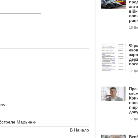
прод
авто
війн
опи
рин
18 Д
Фір
еко
заро
дер
пос
17 Д
Пра
ексм
Кри
підо
шоу
підр
док
17 Д
обстреле Марьинки
В Начало
Вер