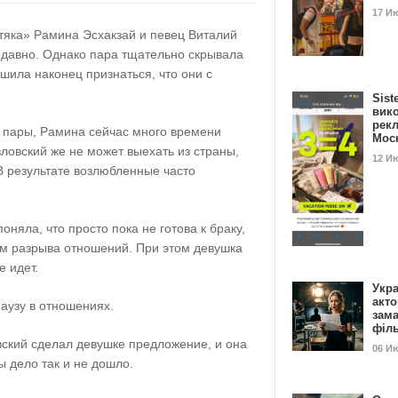
17 И
стяка» Рамина Эсхакзай и певец Виталий
 давно. Однако пара тщательно скрывала
шила наконец признаться, что они с
Sist
вик
рекл
 пары, Рамина сейчас много времени
Мос
зловский же не может выехать из страны,
12 И
В результате возлюбленные часто
няла, что просто пока не готова к браку,
м разрыва отношений. При этом девушка
е идет.
Укра
акт
аузу в отношениях.
зам
філ
вский сделал девушке предложение, и она
06 И
ы дело так и не дошло.