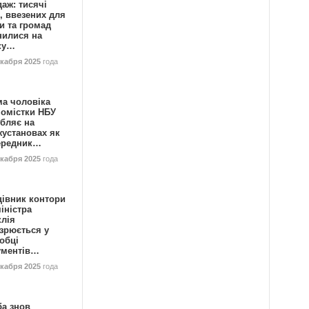
аж: тисячі
, ввезених для
и та громад
нилися на
ку…
екабря 2025
года
ма чоловіка
номістки НБУ
бляє на
жустановах як
ередник…
екабря 2025
года
цівник контори
іністра
клія
зрюється у
обці
ументів…
екабря 2025
года
ба знов