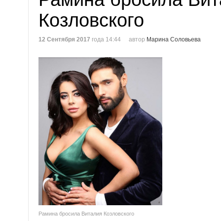
Козловского
12 Сентября 2017
года 14:44
автор
Марина Соловьева
Рамина бросила Виталия Козловского