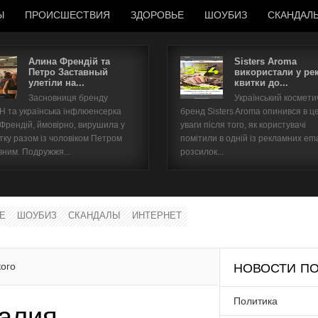
Ы
ПРОИСШЕСТВИЯ
ЗДОРОВЬЕ
ШОУБИЗ
СКАНДАЛ
Алина Френдій та
Sisters Aroma
Петро Заставный
використали у ре
улетіли на...
квитки до...
Имя пользователя
Засновниця бренду
Український космет
 та українська інфлюенсерка
бренд Sisters Aroma опинився в ц
Пароль
 Френдій, ймовірно, вирушила у
уваги після того, як користувачі
тку разом із чоловіком Петром
помітили в одній із рекламних ema
вним. Подружжя...
розсилок...
запомнить
Е
ШОУБИЗ
СКАНДАЛЫ
ИНТЕРНЕТ
Забыли пароль?
Забыли имя пользователя?
ого
НОВОСТИ ПО
Политика
алия