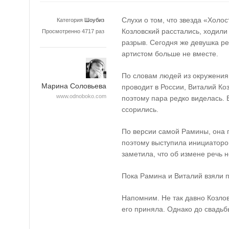
Слухи о том, что звезда «Холо
Категория
Шоубиз
Козловский расстались, ходили
Просмотренно 4717 раз
разрыв. Сегодня же девушка ре
артистом больше не вместе.
По словам людей из окружения
Марина Соловьева
проводит в России, Виталий Ко
www.odnoboko.com
поэтому пара редко виделась. 
ссорились.
По версии самой Рамины, она по
поэтому выступила инициаторо
заметила, что об измене речь н
Пока Рамина и Виталий взяли п
Напомним. Не так давно Козло
его приняла. Однако до свадьб