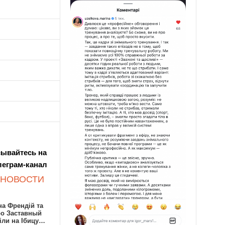
ывайтесь на
леграм-канал
 НОВОСТИ
а Френдій та
ро Заставный
іли на Ібицу…