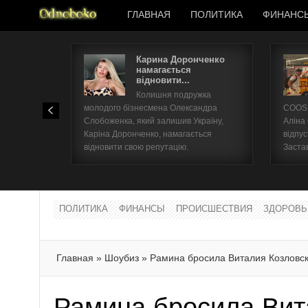
ГЛАВНАЯ
ПОЛИТИКА
ФИНАНС
Карина Доронченко
намагається
відновити...
Колишня подружка
молодого бізнесмена Олександра
COOSH
Слобоженка, який залишив Україну,
Аліна
Каріна Доронченко, намагається
відпус
відновити свою репутацію.
Заста
ПОЛИТИКА
ФИНАНСЫ
ПРОИСШЕСТВИЯ
ЗДОРОВЬ
Главная
»
Шоубиз
»
Рамина бросила Виталия Козловск
Рамина бросила Вит