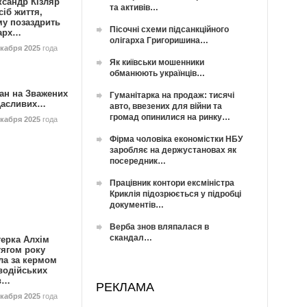
ксандр Кізляр
та активів…
сіб життя,
му позаздрить
Пісочні схеми підсанкційного
гарх…
олігарха Григоришина…
екабря 2025
года
Як київськи мошенники
обманюють українців…
ан на Зважених
Гуманітарка на продаж: тисячі
Щасливих…
авто, ввезених для війни та
громад опинилися на ринку…
екабря 2025
года
Фірма чоловіка економістки НБУ
заробляє на держустановах як
посередник…
Працівник контори ексміністра
Криклія підозрюється у підробці
документів…
Верба знов вляпалася в
скандал…
герка Алхім
тягом року
ла за кермом
водійських
в…
РЕКЛАМА
екабря 2025
года