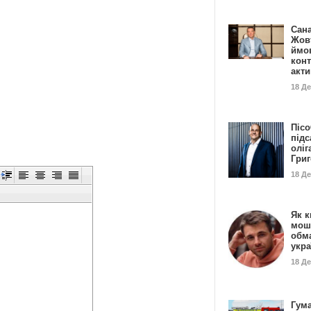
Сан
Жовт
ймо
конт
акт
18 Д
Пісо
підс
оліг
Гри
18 Д
Як к
мош
обм
укр
18 Д
Гума