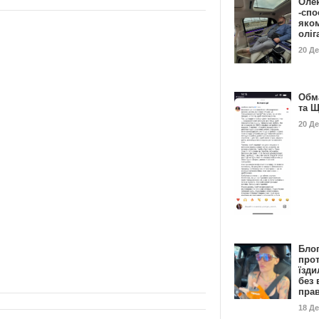
Оле
-спо
яко
олі
20 Д
Обм
та 
20 Д
Бло
про
їзди
без 
пра
18 Д