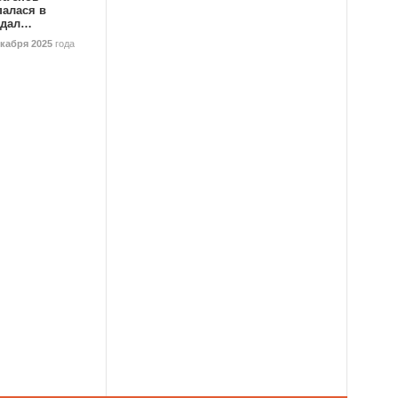
палася в
ндал…
екабря 2025
года