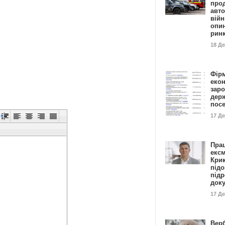
прод
авто
війн
опи
рин
18 Д
Фір
еко
заро
дер
пос
17 Д
Пра
ексм
Кри
підо
підр
док
17 Д
Вер