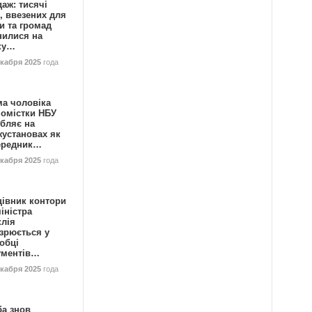
аж: тисячі
, ввезених для
и та громад
нилися на
ку…
екабря 2025
года
ма чоловіка
номістки НБУ
бляє на
жустановах як
ередник…
екабря 2025
года
цівник контори
іністра
клія
зрюється у
обці
ументів…
екабря 2025
года
ба знов