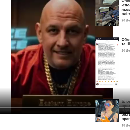
Оле
-спо
яко
олі
20 Д
Обм
та 
20 Д
Бло
про
їзди
без 
пра
18 Д