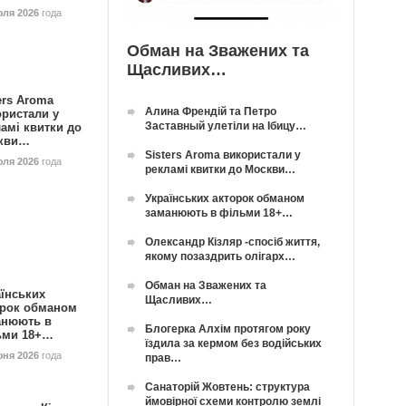
юля 2026
года
Обман на Зважених та
Щасливих…
ers Aroma
Алина Френдій та Петро
ористали у
Заставный улетіли на Ібицу…
амі квитки до
кви…
Sisters Aroma використали у
юля 2026
года
рекламі квитки до Москви…
Українських акторок обманом
заманюють в фільми 18+…
Олександр Кізляр -спосіб життя,
якому позаздрить олігарх…
Обман на Зважених та
їнських
Щасливих…
орок обманом
анюють в
Блогерка Алхім протягом року
ьми 18+…
їздила за кермом без водійських
юня 2026
года
прав…
Санаторій Жовтень: структура
ймовірної схеми контролю землі