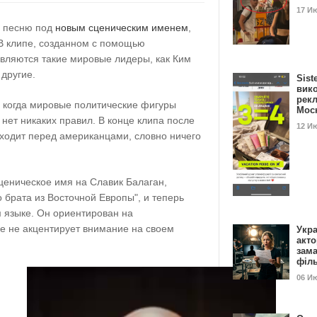
17 И
ю песню под
новым сценическим именем
,
 В клипе, созданном с помощью
являются такие мировые лидеры, как Ким
 другие.
Sist
вик
рекл
, когда мировые политические фигуры
Мос
 нет никаких правил. В конце клипа после
12 И
ходит перед американцами, словно ничего
ценическое имя на Славик Балаган,
о брата из Восточной Европы", и теперь
 языке. Он ориентирован на
 не акцентирует внимание на своем
Укра
акт
зам
філ
06 И