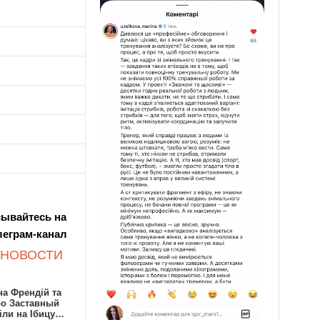
ывайтесь на
леграм-канал
 НОВОСТИ
а Френдій та
ро Заставный
іли на Ібицу…