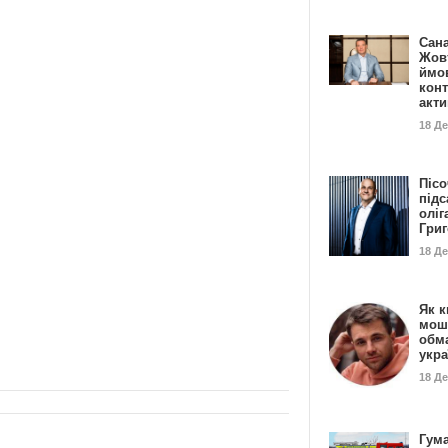
Сан
Жовт
ймо
конт
акт
18 Д
Пісо
підс
оліг
Гри
18 Д
Як к
мош
обм
укр
18 Д
Гума