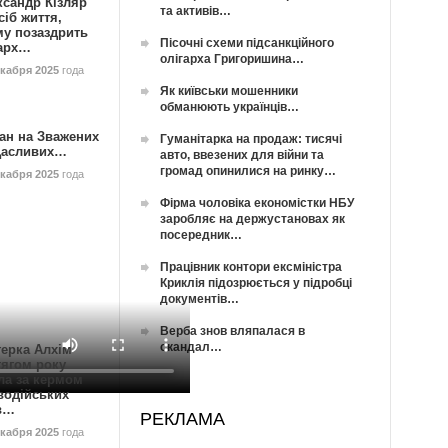
ксандр Кізляр
та активів…
сіб життя,
му позаздрить
Пісочні схеми підсанкційного
гарх…
олігарха Григоришина…
екабря 2025
года
Як київськи мошенники
обманюють українців…
ан на Зважених
Гуманітарка на продаж: тисячі
Щасливих…
авто, ввезених для війни та
громад опинилися на ринку…
екабря 2025
года
Фірма чоловіка економістки НБУ
заробляє на держустановах як
посередник…
Працівник контори ексміністра
Криклія підозрюється у підробці
документів…
Верба знов вляпалася в
скандал…
герка Алхім
тягом року
ла за кермом
водійських
в…
РЕКЛАМА
екабря 2025
года