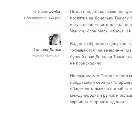
Потап представил свою перву
Категория
Шоубиз
посвятив ее Дональду Трампу.
Просмотренно 1474 раз
искусственного интеллекта, по
Чен Ин, Илон Маск, Чарльз III и
Видео изображает сцену хаоса
Ткачева Дарья
"отрываются" на вечеринке, где
www.odnoboko.com
бурной ночи Дональд Трамп вы
не происходило.
Напомним, что Потап сменил с
представляя себя как "старшег
общается только на английском
международный рынок и больше
украинском происхождении.