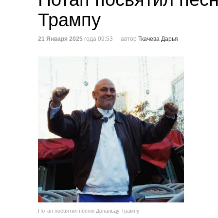
Трампу
21 Января 2025
года 09:53
автор
Ткачева Дарья
Потап посвятил песню Дональду Трампу