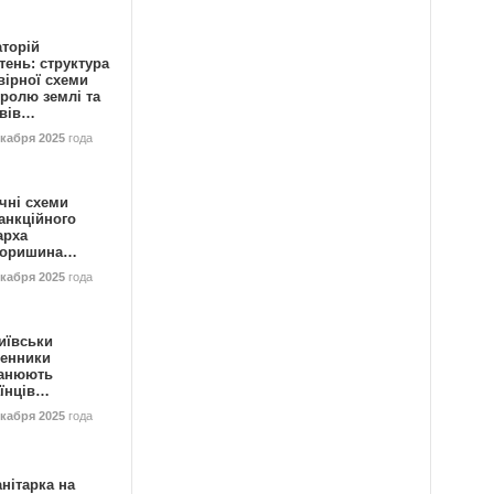
аторій
ень: структура
вірної схеми
ролю землі та
ивів…
екабря 2025
года
чні схеми
анкційного
арха
горишина…
екабря 2025
года
иївськи
енники
анюють
аїнців…
екабря 2025
года
нітарка на