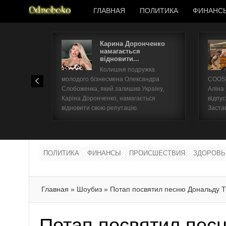
ГЛАВНАЯ
ПОЛИТИКА
ФИНАНС
Карина Доронченко
намагається
відновити...
Колишня подружка
молодого бізнесмена Олександра
COOSH
Слобоженка, який залишив Україну,
Аліна
Каріна Доронченко, намагається
відпус
відновити свою репутацію.
Заста
ПОЛИТИКА
ФИНАНСЫ
ПРОИСШЕСТВИЯ
ЗДОРОВЬ
Главная
»
Шоубиз
»
Потап посвятил песню Дональду 
Потап посвятил пес