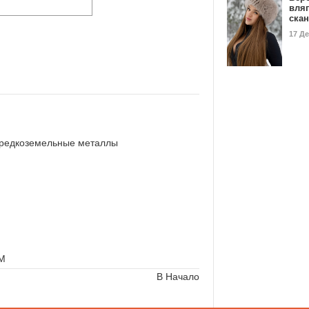
вля
ска
17 Д
А редкоземельные металлы
ЛМ
В Начало