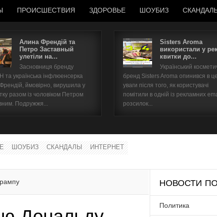
Ы
ПРОИСШЕСТВИЯ
ЗДОРОВЬЕ
ШОУБИЗ
СКАНДАЛ
Алина Френдій та
Sisters Aroma
Петро Заставный
використали у ре
улетіли на...
квитки до...
Имя пользователя
Засновниця бренду
Український космет
 та українська інфлюенсерка
бренд Sisters Aroma опинився в ц
Пароль
 Френдій, ймовірно, вирушила у
уваги після того, як користувачі
тку разом із чоловіком Петром
помітили в одній із рекламних ema
вним. Подружжя...
розсилок...
запомнить
Е
ШОУБИЗ
СКАНДАЛЫ
ИНТЕРНЕТ
Забыли пароль?
Забыли имя пользователя?
Трампу
НОВОСТИ ПО
Политика
ню Дональду