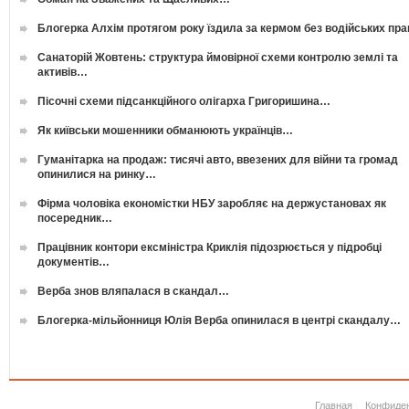
Блогерка Алхім протягом року їздила за кермом без водійських пр
Санаторій Жовтень: структура ймовірної схеми контролю землі та
активів…
Пісочні схеми підсанкційного олігарха Григоришина…
Як київськи мошенники обманюють українців…
Гуманітарка на продаж: тисячі авто, ввезених для війни та громад
опинилися на ринку…
Фірма чоловіка економістки НБУ заробляє на держустановах як
посередник…
Працівник контори ексміністра Криклія підозрюється у підробці
документів…
Верба знов вляпалася в скандал…
Блогерка-мільйонниця Юлія Верба опинилася в центрі скандалу…
Главная
Конфиде