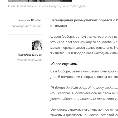
Оззи Осборн больше не может ходить, но не теряет духа
Легендарный рок-музыкант борется с 
Категория
Шоубиз
оптимизм
Просмотренно 1167 раз
Шэрон Осборн, супруга культового рок-и
что из-за прогрессирующего заболевания
может передвигаться самостоятельно. Не
жизнелюбия и продолжает находить силы
Ткачева Дарья
www.odnoboko.com
«Я все еще жив»
Сам Осборн, известный своим бунтарским
долей самоиронии говорит о своем состо
"Я дожил до 2025 года. Я не могу ходить
мои жалобы. Я оглядываюсь на свою жиз
успели сделать и половины того, что ус
Эти слова отражают его неизменное отно
тяжелым диагнозом, он сохраняет стойко