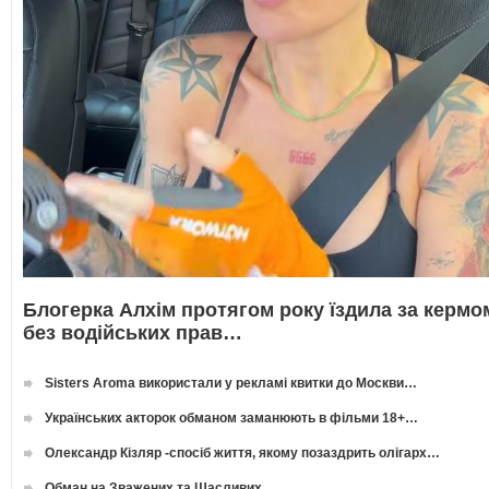
Блогерка Алхім протягом року їздила за кермо
без водійських прав…
Sisters Aroma використали у рекламі квитки до Москви…
Українських акторок обманом заманюють в фільми 18+…
Олександр Кізляр -спосіб життя, якому позаздрить олігарх…
Обман на Зважених та Щасливих…