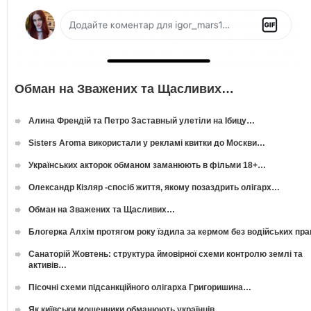
Обман на Зважених та Щасливих…
Алина Френдій та Петро Заставный улетіли на Ібицу…
Sisters Aroma використали у рекламі квитки до Москви…
Українських акторок обманом заманюють в фільми 18+…
Олександр Кізляр -спосіб життя, якому позаздрить олігарх…
Обман на Зважених та Щасливих…
Блогерка Алхім протягом року їздила за кермом без водійських пр
Санаторій Жовтень: структура ймовірної схеми контролю землі та
активів…
Пісочні схеми підсанкційного олігарха Григоришина…
Як київськи мошенники обманюють українців…