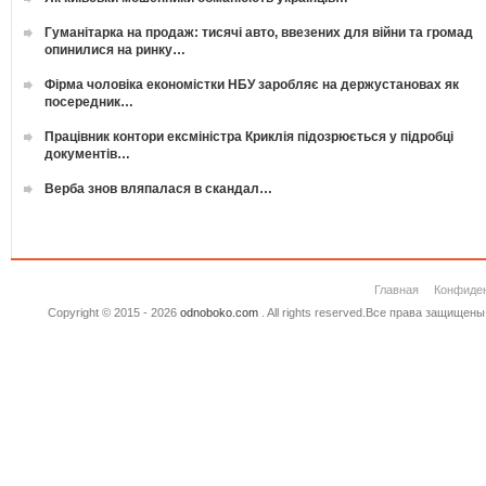
Гуманітарка на продаж: тисячі авто, ввезених для війни та громад
опинилися на ринку…
Фірма чоловіка економістки НБУ заробляє на держустановах як
посередник…
Працівник контори ексміністра Криклія підозрюється у підробці
документів…
Верба знов вляпалася в скандал…
Главная
Конфиде
Copyright © 2015 - 2026
odnoboko.com
. All rights reserved.Все права защище