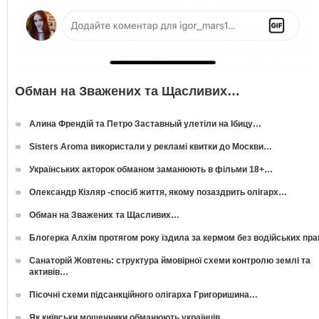
Обман на Зважених та Щасливих…
Алина Френдій та Петро Заставный улетіли на Ібицу…
Sisters Aroma використали у рекламі квитки до Москви…
Українських акторок обманом заманюють в фільми 18+…
Олександр Кізляр -спосіб життя, якому позаздрить олігарх…
Обман на Зважених та Щасливих…
Блогерка Алхім протягом року їздила за кермом без водійських пр
Санаторій Жовтень: структура ймовірної схеми контролю землі та
активів…
Пісочні схеми підсанкційного олігарха Григоришина…
Як київськи мошенники обманюють українців…