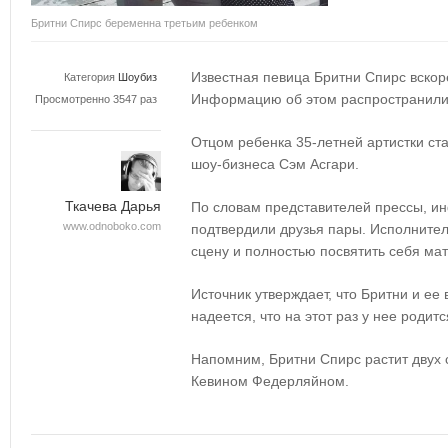
Бритни Спирс беременна третьим ребенком
Известная певица Бритни Спирс вскоре
Категория
Шоубиз
Информацию об этом распространил
Просмотренно 3547 раз
Отцом ребенка 35-летней артистки ст
шоу-бизнеса Сэм Асгари.
Ткачева Дарья
По словам представителей прессы, 
www.odnoboko.com
подтвердили друзья пары. Исполнител
сцену и полностью посвятить себя мат
Источник утверждает, что Бритни и ее
надеется, что на этот раз у нее родитс
Напомним, Бритни Спирс растит двух 
Кевином Федерляйном.