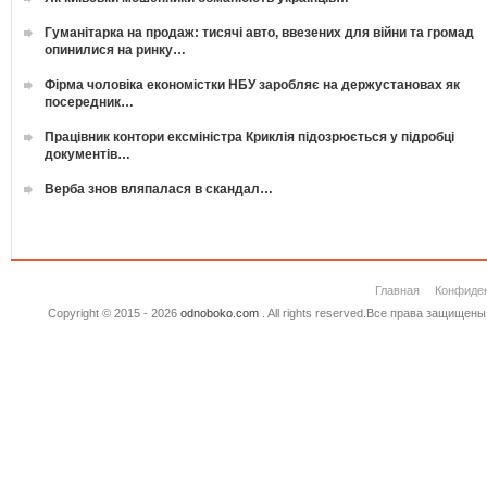
Гуманітарка на продаж: тисячі авто, ввезених для війни та громад
опинилися на ринку…
Фірма чоловіка економістки НБУ заробляє на держустановах як
посередник…
Працівник контори ексміністра Криклія підозрюється у підробці
документів…
Верба знов вляпалася в скандал…
Главная
Конфиде
Copyright © 2015 - 2026
odnoboko.com
. All rights reserved.Все права защище