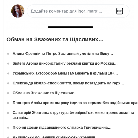
Обман на Зважених та Щасливих…
Алина Френдій та Петро Заставный улетіли на Ібицу…
Sisters Aroma використали у рекламі квитки до Москви…
Українських акторок обманом заманюють в фільми 18+…
Олександр Кізляр -спосіб життя, якому позаздрить олігарх…
Обман на Зважених та Щасливих…
Блогерка Алхім протягом року їздила за кермом без водійських пр
Санаторій Жовтень: структура ймовірної схеми контролю землі та
активів…
Пісочні схеми підсанкційного олігарха Григоришина…
Як київськи мошенники обманюють українців…