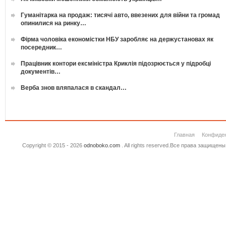
Гуманітарка на продаж: тисячі авто, ввезених для війни та громад
опинилися на ринку…
Фірма чоловіка економістки НБУ заробляє на держустановах як
посередник…
Працівник контори ексміністра Криклія підозрюється у підробці
документів…
Верба знов вляпалася в скандал…
Главная
Конфиде
Copyright © 2015 - 2026
odnoboko.com
. All rights reserved.Все права защище