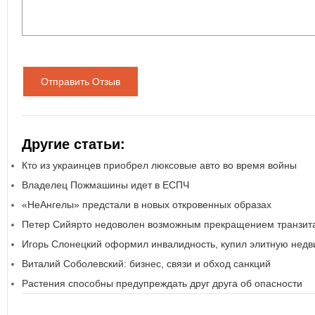
Отправить Отзыв
Другие статьи:
Кто из украинцев приобрел люксовые авто во время войны
Владелец Пожмашины идет в ЕСПЧ
«НеАнгелы» предстали в новых откровенных образах
Петер Сийярто недоволен возможным прекращением транзита
Игорь Слонецкий оформил инвалидность, купил элитную нед
Виталий Соболевский: бизнес, связи и обход санкций
Растения способны предупреждать друг друга об опасности