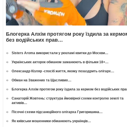
Блогерка Алхім протягом року їздила за кермо
без водійських прав…
Sisters Aroma використали у рекламі квитки до Москви…
Українських акторок обманом заманюють в фільми 18+…
Олександр Кізляр -спосіб життя, якому позаздрить олігарх…
Обман на Зважених та Щасливих…
Блогерка Алхім протягом року їздила за кермом без водійських пр
Санаторій Жовтень: структура ймовірної схеми контролю землі та
активів…
Пісочні схеми підсанкційного олігарха Григоришина…
Як київськи мошенники обманюють українців…