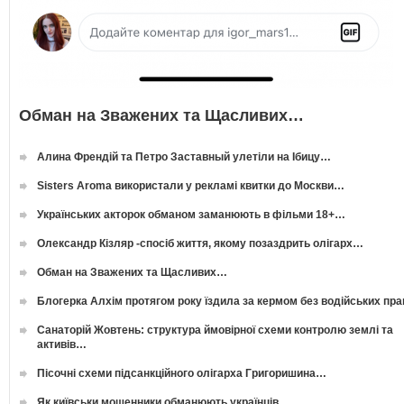
Обман на Зважених та Щасливих…
Алина Френдій та Петро Заставный улетіли на Ібицу…
Sisters Aroma використали у рекламі квитки до Москви…
Українських акторок обманом заманюють в фільми 18+…
Олександр Кізляр -спосіб життя, якому позаздрить олігарх…
Обман на Зважених та Щасливих…
Блогерка Алхім протягом року їздила за кермом без водійських пр
Санаторій Жовтень: структура ймовірної схеми контролю землі та
активів…
Пісочні схеми підсанкційного олігарха Григоришина…
Як київськи мошенники обманюють українців…