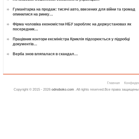
Гуманітарка на продаж: тисячі авто, ввезених для війни та громад
опинилися на ринку…
Фірма чоловіка економістки НБУ заробляє на держустановах як
посередник…
Працівник контори ексміністра Криклія підозрюється у підробці
документів…
Верба знов вляпалася в скандал…
Главная
Конфиде
Copyright © 2015 - 2026
odnoboko.com
. All rights reserved.Все права защище