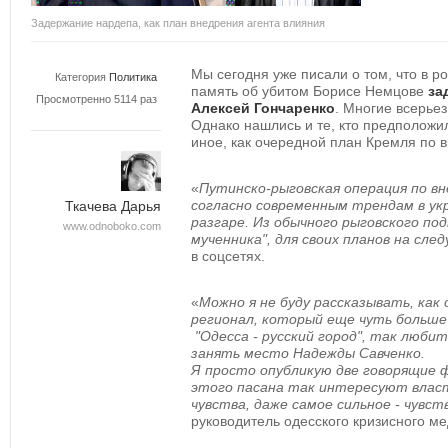
Задержание нардепа, как план внедрения агента влияния
Мы сегодня уже писали о том, что в р
Категория
Политика
память об убитом Борисе Немцове
за
Просмотренно 5114 раз
Алексей Гончаренко
. Многие всерье
Однако нашлись и те, кто предположи
иное, как очередной план Кремля по 
«
Путинско-рыговская операция по вн
согласно современным трендам в ук
Ткачева Дарья
разгаре. Из обычного рыговского по
www.odnoboko.com
мученника", для своих планов на сле
в соцсетях
.
«
Можно я не буду рассказывать, как
регионал, который еще чуть больше 
"Одесса
- русский город", так лю
бит
занять место Надежды Савченко.
Я просто опубликую две говорящие 
этого пасана так интересуют власть
чувства, даже самое сильное - чувс
руководитель одесского кризисного м