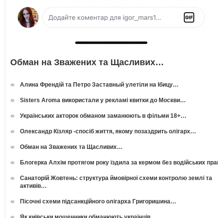
Обман на Зважених та Щасливих…
Алина Френдій та Петро Заставный улетіли на Ібицу…
Sisters Aroma використали у рекламі квитки до Москви…
Українських акторок обманом заманюють в фільми 18+…
Олександр Кізляр -спосіб життя, якому позаздрить олігарх…
Обман на Зважених та Щасливих…
Блогерка Алхім протягом року їздила за кермом без водійських пр
Санаторій Жовтень: структура ймовірної схеми контролю землі та
активів…
Пісочні схеми підсанкційного олігарха Григоришина…
Як київськи мошенники обманюють українців…