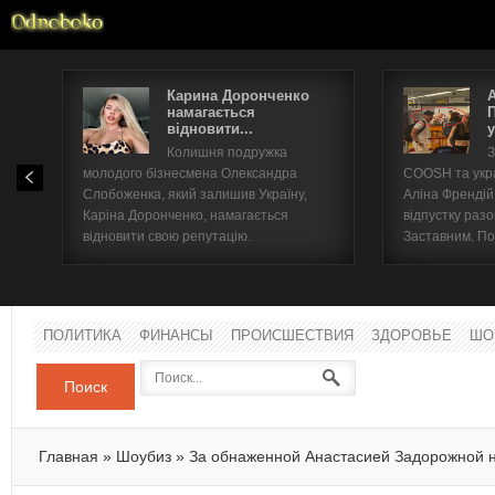
Карина Доронченко
намагається
відновити...
у
Имя п
Колишня подружка
З
молодого бізнесмена Олександра
COOSH та укр
Паро
Слобоженка, який залишив Україну,
Аліна Френдій
Каріна Доронченко, намагається
відпустку раз
відновити свою репутацію.
Заставним. По
ПОЛИТИКА
ФИНАНСЫ
ПРОИСШЕСТВИЯ
ЗДОРОВЬЕ
ШО
Поиск
Главная
»
Шоубиз
»
За обнаженной Анастасией Задорожной 