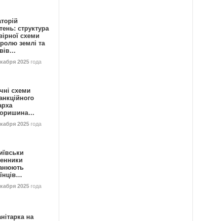
аторій
ень: структура
вірної схеми
ролю землі та
ивів…
екабря 2025
года
чні схеми
анкційного
арха
горишина…
екабря 2025
года
иївськи
енники
анюють
аїнців…
екабря 2025
года
нітарка на