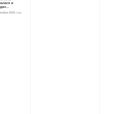
палася в
ндал…
екабря 2025
года