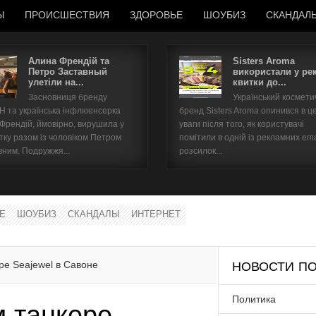
Ы
ПРОИСШЕСТВИЯ
ЗДОРОВЬЕ
ШОУБИЗ
СКАНДАЛ
Алина Френдій та
Sisters Aroma
Петро Заставный
використали у ре
улетіли на...
квитки до...
Имя пользователя
Засновниця бренду
Український космет
 та українська інфлюенсерка
бренд Sisters Aroma опинився в ц
Пароль
 Френдій, ймовірно, вирушила у
уваги після того, як користувачі
тку разом із чоловіком Петром
помітили в одній із рекламних ema
вним. Подружжя...
розсилок...
запомнить
Е
ШОУБИЗ
СКАНДАЛЫ
ИНТЕРНЕТ
Забыли пароль?
Забыли имя пользователя?
е Seajewel в Савоне
НОВОСТИ ПО
Политика
 танкере