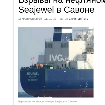
Seajewel в Савоне
18 Февраля 2025
года 10:37
автор
Смирнов Петр
Взрывы на нефтяном танкере Seajewel в Савоне