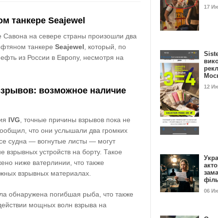
17 И
м танкере Seajewel
е Савона на севере страны произошли два
ефтяном танкере
Seajewel
, который, по
Sist
фть из России в Европу, несмотря на
вик
рекл
Мос
12 И
взрывов: возможное наличие
ния
IVG
, точные причины взрывов пока не
сообщил, что они услышали два громких
се судна — вогнутые листы — могут
е взрывных устройств на борту. Такое
Укра
ено ниже ватерлинии, что также
акт
зам
ожных взрывных материалах.
філ
06 И
ла обнаружена погибшая рыба, что также
здействии мощных волн взрыва на