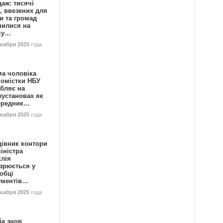
аж: тисячі
, ввезених для
и та громад
нилися на
ку…
екабря 2025
года
ма чоловіка
номістки НБУ
бляє на
жустановах як
ередник…
екабря 2025
года
цівник контори
іністра
клія
зрюється у
обці
ументів…
екабря 2025
года
ба знов