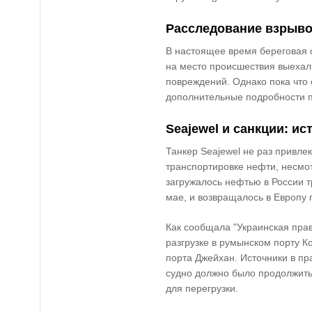
Расследование взрыво
В настоящее время
береговая
на место происшествия выехал
повреждений. Однако пока что
дополнительные подробности 
Seajewel и санкции: ис
Танкер
Seajewel
не раз привлек
транспортировке нефти, несмо
загружалось нефтью в России т
мае, и возвращалось в Европу 
Как сообщала
"Украинская пра
разгрузке в румынском порту
К
порта
Джейхан
. Источники в п
судно должно было продолжить
для перегрузки.