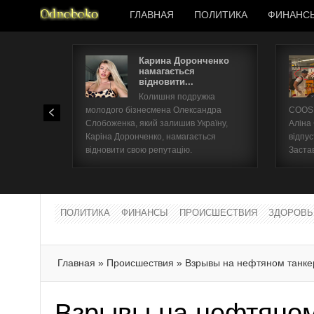
ГЛАВНАЯ
ПОЛИТИКА
ФИНАНС
Карина Доронченко
намагається
відновити...
Колишня подружка
молодого бізнесмена Олександра
COOSH
Слобоженка, який залишив Україну,
Аліна
Каріна Доронченко, намагається
відпус
відновити свою репутацію.
Заста
ПОЛИТИКА
ФИНАНСЫ
ПРОИСШЕСТВИЯ
ЗДОРОВЬ
Главная
»
Происшествия
»
Взрывы на нефтяном танкер
Взрывы на нефтяном