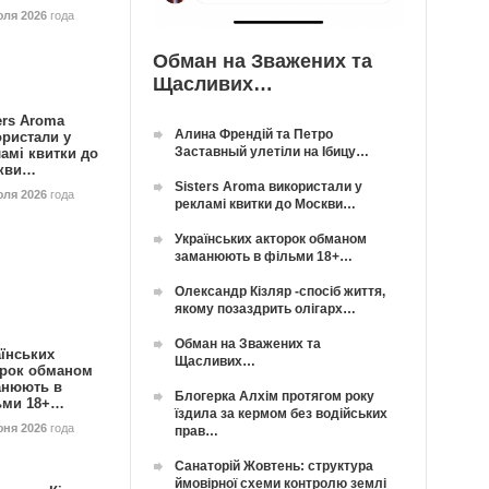
юля 2026
года
Обман на Зважених та
Щасливих…
ers Aroma
Алина Френдій та Петро
ористали у
Заставный улетіли на Ібицу…
амі квитки до
кви…
Sisters Aroma використали у
юля 2026
года
рекламі квитки до Москви…
Українських акторок обманом
заманюють в фільми 18+…
Олександр Кізляр -спосіб життя,
якому позаздрить олігарх…
Обман на Зважених та
їнських
Щасливих…
орок обманом
анюють в
Блогерка Алхім протягом року
ьми 18+…
їздила за кермом без водійських
юня 2026
года
прав…
Санаторій Жовтень: структура
ймовірної схеми контролю землі