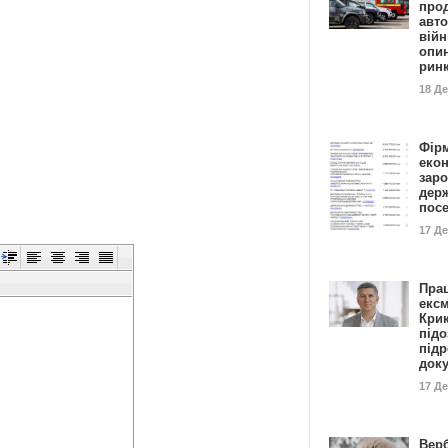
прод
авто
війн
опи
рин
18 Д
Фір
еко
заро
дер
пос
17 Д
Пра
ексм
Кри
підо
підр
док
17 Д
Вер