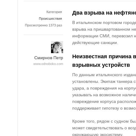
Два взрыва на нефтяно
Категория
Происшествия
В итальянском портовом город
Просмотренно 1373 раз
взрыва на пришвартованном н
информации СМИ, перевозил не
действующие санкции.
Неизвестная причина 
Смирнов Петр
www.odnoboko.com
взрывных устройств
По данным итальянского изда
установлены. Экипаж танкера 
удара, а повреждения на корпу
указывать на возможное наличи
повреждение корпуса располож
поддерживает гипотезу о возм
Кроме того, рядом с судном бы
может свидетельствовать о во
окружающую экосистему.