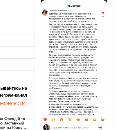
ывайтесь на
леграм-канал
 НОВОСТИ
а Френдій та
ро Заставный
іли на Ібицу…