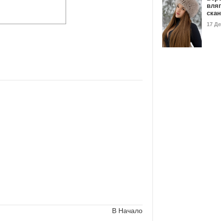
вля
ска
17 Д
В Начало