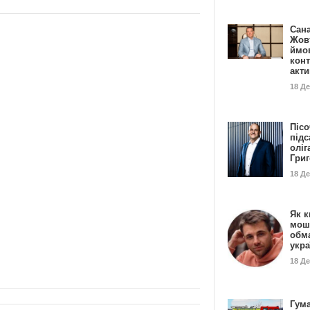
Сан
Жовт
ймо
конт
акт
18 Д
Пісо
підс
оліг
Гри
18 Д
Як к
мош
обм
укр
18 Д
Гума