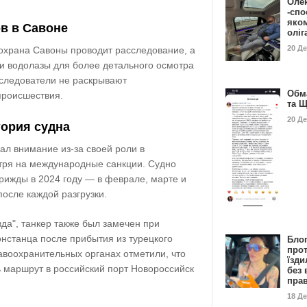
Оле
-спо
яко
в в Савоне
олі
20 Д
 охрана Савоны
проводит расследование, а
и водолазы для более детального осмотра
 следователи не раскрывают
Обм
происшествия.
та 
20 Д
тория судна
ал внимание из-за своей роли в
тря на международные санкции. Судно
рижды в 2024 году — в феврале, марте и
после каждой разгрузки.
вда"
, танкер также был замечен при
онстанца
после прибытия из турецкого
Бло
про
равоохранительных органах отметили, что
їзди
 маршрут в российский порт
Новороссийск
без 
пра
18 Д