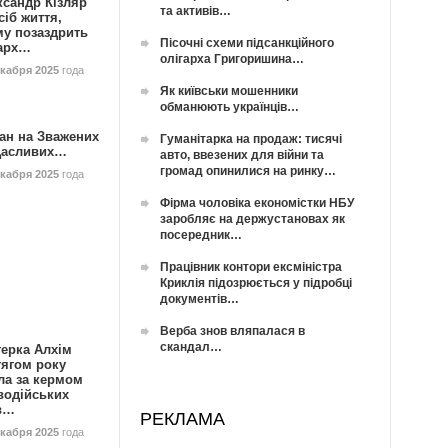
ксандр Кізляр
та активів…
сіб життя,
му позаздрить
Пісочні схеми підсанкційного
гарх…
олігарха Григоришина…
екабря 2025
года
Як київськи мошенники
обманюють українців…
ан на Зважених
Гуманітарка на продаж: тисячі
Щасливих…
авто, ввезених для війни та
громад опинилися на ринку…
екабря 2025
года
Фірма чоловіка економістки НБУ
заробляє на держустановах як
посередник…
Працівник контори ексміністра
Криклія підозрюється у підробці
документів…
Верба знов вляпалася в
скандал…
герка Алхім
тягом року
ла за кермом
водійських
в…
РЕКЛАМА
екабря 2025
года