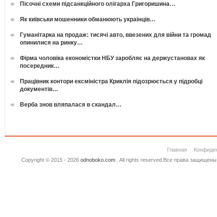
Пісочні схеми підсанкційного олігарха Григоришина…
Як київськи мошенники обманюють українців…
Гуманітарка на продаж: тисячі авто, ввезених для війни та громад
опинилися на ринку…
Фірма чоловіка економістки НБУ заробляє на держустановах як
посередник…
Працівник контори ексміністра Криклія підозрюється у підробці
документів…
Верба знов вляпалася в скандал…
Главная
Конфиде
Copyright © 2015 - 2026
odnoboko.com
. All rights reserved.Все права защище