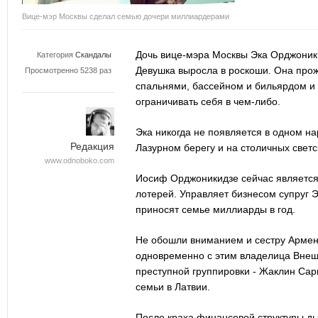
Вице-мэр Москвы сделал семью дочери миллиардерами
Дочь вице-мэра Москвы Эка Орджоник
Категория
Скандалы
Девушка выросла в роскоши. Она прож
Просмотренно 5238 раз
спальнями, бассейном и бильярдом и
ограничивать себя в чем-либо.
Эка никогда не появляется в одном н
Редакция
Лазурном берегу и на столичных светс
www.odnoboko.com
Иосиф Орджоникидзе сейчас являетс
лотерей. Управляет бизнесом супруг 
приносят семье миллиарды в год.
Не обошли вниманием и сестру Армен
одновременно с этим владелица Внеш
преступной группировки ­- Жаклин Сар
семьи в Латвии.
После краха финансовой структуры д