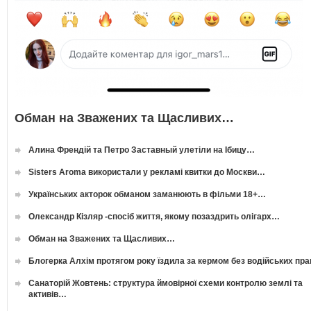
Обман на Зважених та Щасливих…
Алина Френдій та Петро Заставный улетіли на Ібицу…
Sisters Aroma використали у рекламі квитки до Москви…
Українських акторок обманом заманюють в фільми 18+…
Олександр Кізляр -спосіб життя, якому позаздрить олігарх…
Обман на Зважених та Щасливих…
Блогерка Алхім протягом року їздила за кермом без водійських пр
Санаторій Жовтень: структура ймовірної схеми контролю землі та
активів…