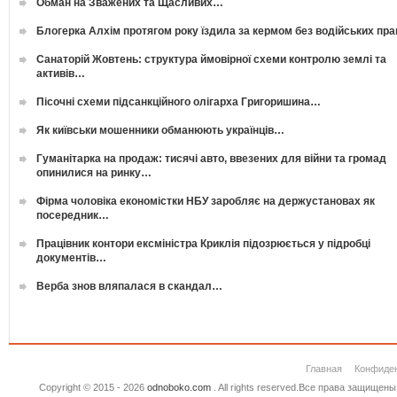
Обман на Зважених та Щасливих…
Блогерка Алхім протягом року їздила за кермом без водійських пр
Санаторій Жовтень: структура ймовірної схеми контролю землі та
активів…
Пісочні схеми підсанкційного олігарха Григоришина…
Як київськи мошенники обманюють українців…
Гуманітарка на продаж: тисячі авто, ввезених для війни та громад
опинилися на ринку…
Фірма чоловіка економістки НБУ заробляє на держустановах як
посередник…
Працівник контори ексміністра Криклія підозрюється у підробці
документів…
Верба знов вляпалася в скандал…
Главная
Конфиде
Copyright © 2015 - 2026
odnoboko.com
. All rights reserved.Все права защище