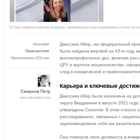
В США найдена мертвой прокурор, занимавшаяся расследованием утечки техно
Джессика Абер, экс-федеральный прок
Категория
была найдена мертвой на 43-м году жи
Происшествия
высокопрофильных дел, включая расс
Просмотренно 2210 раз
ЦРУ и крупное мошенничество, связан
след в юридической и правоохраните
Карьера и ключевые достиж
Смирнов Петр
Джессика Абер была назначена на дол
www.odnoboko.com
округа Вирджинии в августе 2021 года
утверждена Сенатом. В этом статусе 
расследованиях, связанных с национа
зарекомендовала себя как решительн
Она покинула свою должность в январе