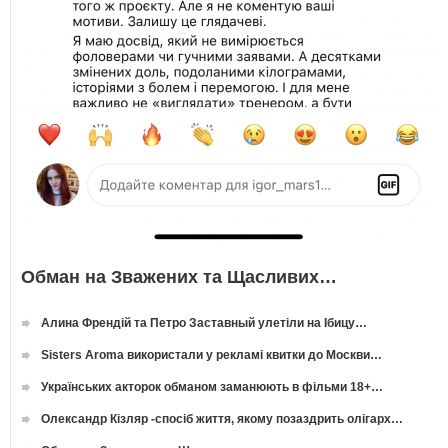
Обман на Зважених та Щасливих…
Алина Френдій та Петро Заставный улетіли на Ібицу…
Sisters Aroma використали у рекламі квитки до Москви…
Українських акторок обманом заманюють в фільми 18+…
Олександр Кізляр -спосіб життя, якому позаздрить олігарх…