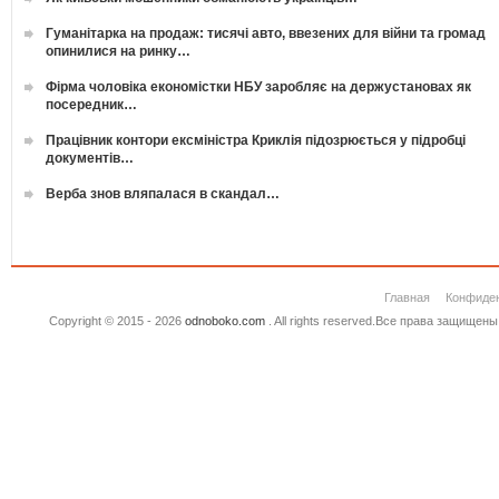
Гуманітарка на продаж: тисячі авто, ввезених для війни та громад
опинилися на ринку…
Фірма чоловіка економістки НБУ заробляє на держустановах як
посередник…
Працівник контори ексміністра Криклія підозрюється у підробці
документів…
Верба знов вляпалася в скандал…
Главная
Конфиде
Copyright © 2015 - 2026
odnoboko.com
. All rights reserved.Все права защище