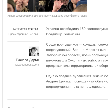
Украина освободила 150 военнослужащих из российского плена
Украина освободила 150 военнослужа
Категория
Политика
Владимир Зеленский.
Просмотренно 1342 раз
Среди вернувшихся — солдаты, серж
подразделений: Военно-Морских сил, 
Запорожской области, военнослужащи
Ткачева Дарья
штурмовых и Сухопутных войск, а так
www.odnoboko.com
представители территориальной оборо
Однако позднее публикация Зеленско
Андрея Ермака, посвященная обмену,
подтверждения пока не последовало.