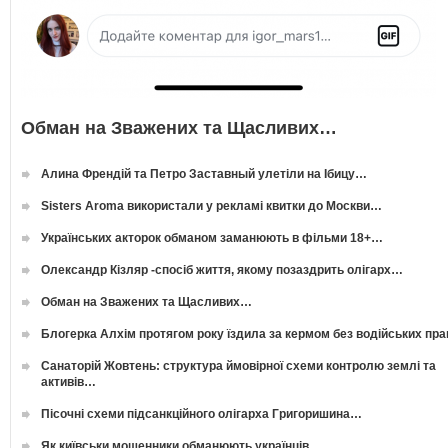
Обман на Зважених та Щасливих…
Алина Френдій та Петро Заставный улетіли на Ібицу…
Sisters Aroma використали у рекламі квитки до Москви…
Українських акторок обманом заманюють в фільми 18+…
Олександр Кізляр -спосіб життя, якому позаздрить олігарх…
Обман на Зважених та Щасливих…
Блогерка Алхім протягом року їздила за кермом без водійських пр
Санаторій Жовтень: структура ймовірної схеми контролю землі та
активів…
Пісочні схеми підсанкційного олігарха Григоришина…
Як київськи мошенники обманюють українців…