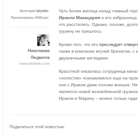
Чуть более месяца назад главный геро
Категория
Шоубиз
Иракли Макацария
и его избранница
Просмотренно 4598 раз
что расстались. Однако, похоже, долг
грузину не пришлось.
Кроме того, что его
преследует отверг
Николаева
также в компании жгучей брюнетки, с 
Людмила
двузначными взглядами.
www.odnoboko.com
Красоткой оказалась сотрудница кана
«холостяк» познакомился еще на прое
они с Иракли даже похожи внешне. Не
является новой возлюбленной грузина
Иракли и Марину – можно только гада
Поделиться этой новостью: