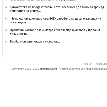
Гуманітарка на продаж: тисячі авто, ввезених для війни та громад
опинилися на ринку…
Фірма чоловіка економістки НБУ заробляє на держустановах як
посередник…
Працівник контори ексміністра Криклія підозрюється у підробці
документів…
Верба знов вляпалася в скандал…
Главная
Конфиде
Copyright © 2015 - 2026
odnoboko.com
. All rights reserved.Все права защище