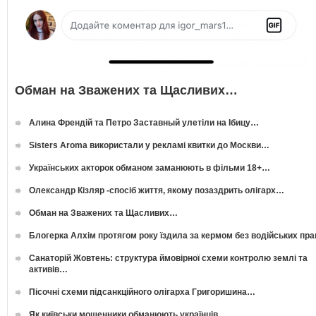
Обман на Зважених та Щасливих…
Алина Френдій та Петро Заставный улетіли на Ібицу…
Sisters Aroma використали у рекламі квитки до Москви…
Українських акторок обманом заманюють в фільми 18+…
Олександр Кізляр -спосіб життя, якому позаздрить олігарх…
Обман на Зважених та Щасливих…
Блогерка Алхім протягом року їздила за кермом без водійських пр
Санаторій Жовтень: структура ймовірної схеми контролю землі та
активів…
Пісочні схеми підсанкційного олігарха Григоришина…
Як київськи мошенники обманюють українців…