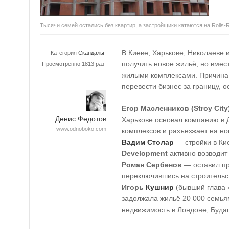
Тысячи семей остались без квартир, а застройщики катаются на Rolls-
В Киеве, Харькове, Николаеве 
Категория
Скандалы
получить новое жильё, но вмес
Просмотренно 1813 раз
жилыми комплексами. Причина
перевести бизнес за границу, 
Егор Масленников (Stroy City
Денис Федотов
Харькове основал компанию в Д
www.odnoboko.com
комплексов и разъезжает на нов
Вадим Столар
— стройки в Ки
Development
активно возводит
Роман Сербенов
— оставил пр
переключившись на строительст
Игорь
Кушнир
(бывший глава 
задолжала жильё 20 000 семьям
недвижимость в Лондоне, Буда