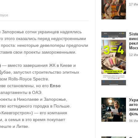
17 И
Royce
и Запорожье сотни украинцев надеялись
Sist
то этого оказались перед недостроенными
вик
рекл
 проста: некоторые девелоперы предпочли
Мос
оставив свои проекты замороженными.
12 И
)
— вместо завершения ЖК в Киеве и
убае, запустил строительство элитных
ом Rolls-Royce Spectre.
еве остановлены, но его
Enso
 апартаменты в ОАЭ.
оекты в Николаеве и Запорожье,
Укра
акт
во коттеджного городка в Польше.
зам
«Киевгорстроя») — его компания
філ
, а семья в это время покупает
06 И
пеште и Литве.