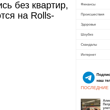
сь без квартир,
Финансы
ся на Rolls-
Происшествия
Здоровье
Шоубиз
Скандалы
Интернет
Подпис
наш те
ПОСЛЕДНИЕ
Алин
Пет
улет