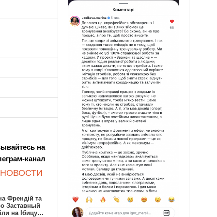
ывайтесь на
леграм-канал
 НОВОСТИ
а Френдій та
ро Заставный
іли на Ібицу…