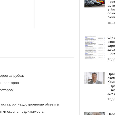
прод
авто
війн
опи
рин
18 Д
Фір
еко
заро
дер
пос
17 Д
Пра
оров за рубеж
ексм
Кри
 инвесторов
підо
підр
есторов
док
17 Д
, оставляя недостроенные объекты
тки скрыть недвижимость
Вер