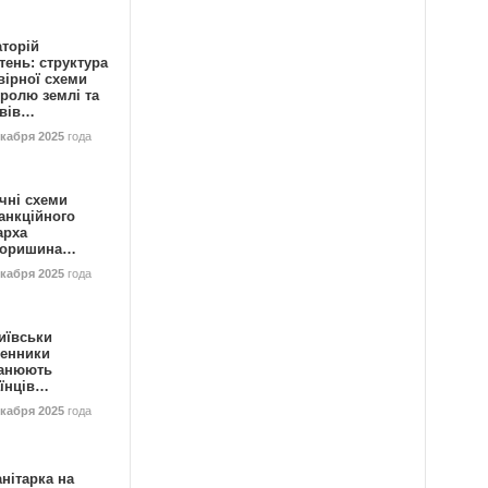
аторій
ень: структура
вірної схеми
ролю землі та
ивів…
екабря 2025
года
чні схеми
анкційного
арха
горишина…
екабря 2025
года
иївськи
енники
анюють
аїнців…
екабря 2025
года
нітарка на