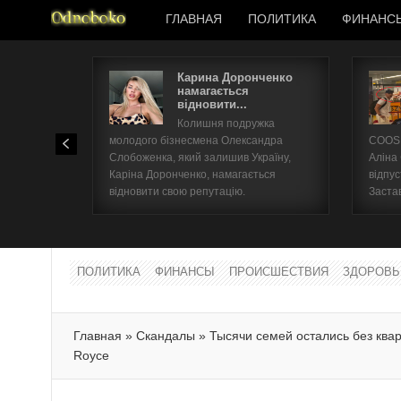
ГЛАВНАЯ
ПОЛИТИКА
ФИНАНС
Карина Доронченко
намагається
відновити...
Колишня подружка
молодого бізнесмена Олександра
COOSH
Слобоженка, який залишив Україну,
Аліна
Каріна Доронченко, намагається
відпус
відновити свою репутацію.
Заста
ПОЛИТИКА
ФИНАНСЫ
ПРОИСШЕСТВИЯ
ЗДОРОВЬ
Главная
»
Скандалы
»
Тысячи семей остались без квар
Royce