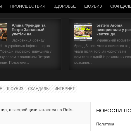
Ы
ПРОИСШЕСТВИЯ
ЗДОРОВЬЕ
ШОУБИЗ
СКАНДАЛ
Алина Френдій та
Sisters Aroma
Петро Заставный
використали у ре
улетіли на...
квитки до...
Имя пользователя
Засновниця бренду
Український космет
 та українська інфлюенсерка
бренд Sisters Aroma опинився в ц
Пароль
 Френдій, ймовірно, вирушила у
уваги після того, як користувачі
тку разом із чоловіком Петром
помітили в одній із рекламних ema
вним. Подружжя...
розсилок...
запомнить
Е
ШОУБИЗ
СКАНДАЛЫ
ИНТЕРНЕТ
Забыли пароль?
Забыли имя пользователя?
тир, а застройщики катаются на Rolls-
НОВОСТИ ПО
Политика