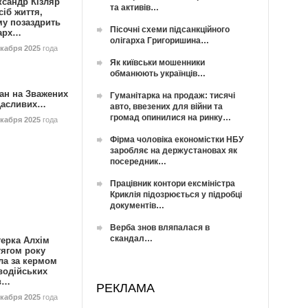
ксандр Кізляр
та активів…
сіб життя,
му позаздрить
Пісочні схеми підсанкційного
гарх…
олігарха Григоришина…
екабря 2025
года
Як київськи мошенники
обманюють українців…
ан на Зважених
Гуманітарка на продаж: тисячі
Щасливих…
авто, ввезених для війни та
громад опинилися на ринку…
екабря 2025
года
Фірма чоловіка економістки НБУ
заробляє на держустановах як
посередник…
Працівник контори ексміністра
Криклія підозрюється у підробці
документів…
Верба знов вляпалася в
скандал…
герка Алхім
тягом року
ла за кермом
водійських
в…
РЕКЛАМА
екабря 2025
года