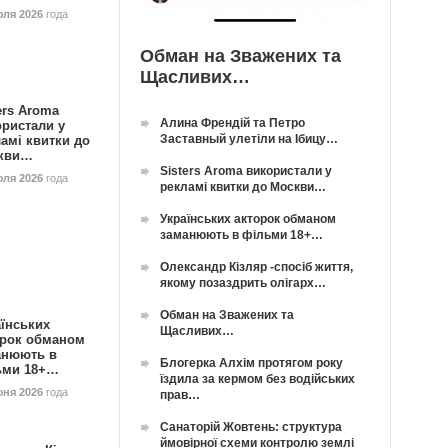
юля 2026
года
Обман на Зважених та
Щасливих…
ers Aroma
Алина Френдій та Петро
ористали у
Заставный улетіли на Ібицу…
амі квитки до
кви…
Sisters Aroma використали у
юля 2026
года
рекламі квитки до Москви…
Українських акторок обманом
заманюють в фільми 18+…
Олександр Кізляр -спосіб життя,
якому позаздрить олігарх…
Обман на Зважених та
їнських
Щасливих…
орок обманом
анюють в
Блогерка Алхім протягом року
ьми 18+…
їздила за кермом без водійських
юня 2026
года
прав…
Санаторій Жовтень: структура
ймовірної схеми контролю землі