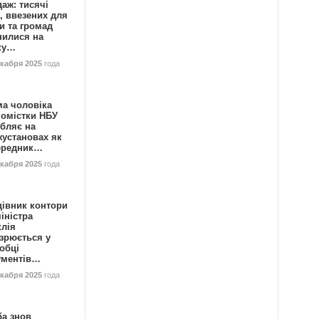
аж: тисячі
, ввезених для
и та громад
нилися на
ку…
екабря 2025
года
ма чоловіка
номістки НБУ
бляє на
жустановах як
ередник…
екабря 2025
года
цівник контори
іністра
клія
зрюється у
обці
ументів…
екабря 2025
года
ба знов