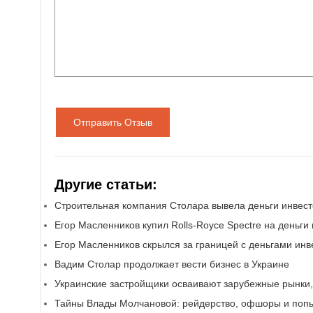
Отправить Отзыв
Другие статьи:
Строительная компания Столара вывела деньги инвест
Егор Масленников купил Rolls-Royce Spectre на деньги
Егор Масленников скрылся за границей с деньгами инв
Вадим Столар продолжает вести бизнес в Украине
Украинские застройщики осваивают зарубежные рынки
Тайны Влады Молчановой: рейдерство, офшоры и попы