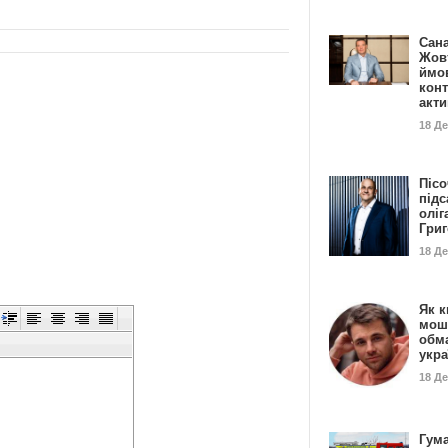
Сан
Жовт
ймо
конт
акт
18 Д
Пісо
підс
оліг
Гри
18 Д
Як к
мош
обм
укр
18 Д
Гума