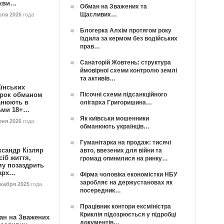
кви…
Обман на Зважених та
Щасливих…
юля 2026
года
Блогерка Алхім протягом року
їздила за кермом без водійських
прав…
Санаторій Жовтень: структура
ймовірної схеми контролю землі
та активів…
їнських
Пісочні схеми підсанкційного
орок обманом
анюють в
олігарха Григоришина…
ьми 18+…
Як київськи мошенники
юня 2026
года
обманюють українців…
Гуманітарка на продаж: тисячі
ксандр Кізляр
авто, ввезених для війни та
сіб життя,
громад опинилися на ринку…
му позаздрить
гарх…
Фірма чоловіка економістки НБУ
заробляє на держустановах як
екабря 2025
года
посередник…
Працівник контори ексміністра
Криклія підозрюється у підробці
ан на Зважених
документів…