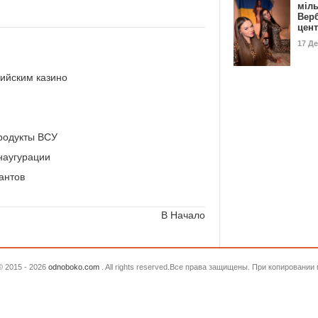
міл
Вер
цен
17 Д
сийским казино
родукты ВСУ
наугурации
антов
В Начало
© 2015 - 2026
odnoboko.com
. All rights reserved.Все права защищены. При копировани