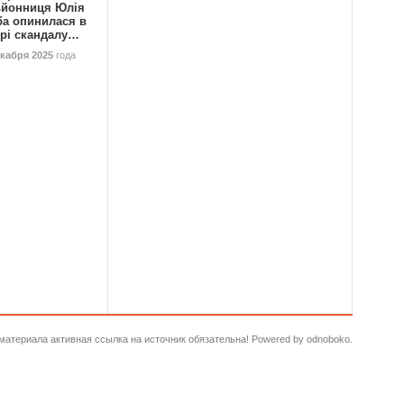
ьйонниця Юлія
ба опинилася в
трі скандалу…
екабря 2025
года
и материала активная ссылка на источник обязательна! Powered by odnoboko.