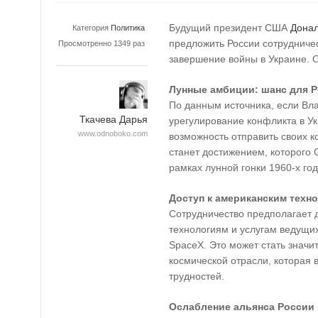
Будущий президент США
Дона
Категория
Политика
предложить России сотрудниче
Просмотренно 1349 раз
завершение войны в Украине. 
Лунные амбиции: шанс для 
По данным источника, если Вл
Ткачева Дарья
урегулирование конфликта в У
www.odnoboko.com
возможность отправить своих к
станет достижением, которого С
рамках лунной гонки 1960-х год
Доступ к американским техн
Сотрудничество предполагает 
технологиям и услугам ведущих
SpaceX. Это может стать знач
космической отрасли, которая 
трудностей.
Ослабление альянса России 