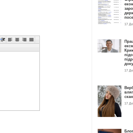
еко
заро
дер
пос
17 Д
Пра
ексм
Кри
підо
підр
док
17 Д
Вер
вля
ска
17 Д
Блог