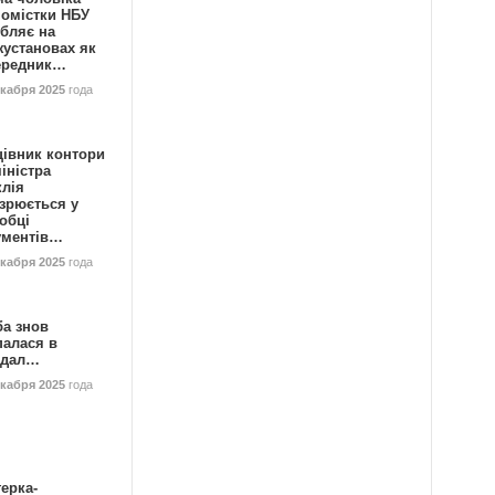
номістки НБУ
бляє на
жустановах як
ередник…
екабря 2025
года
цівник контори
іністра
клія
зрюється у
обці
ументів…
екабря 2025
года
ба знов
палася в
ндал…
екабря 2025
года
ерка-