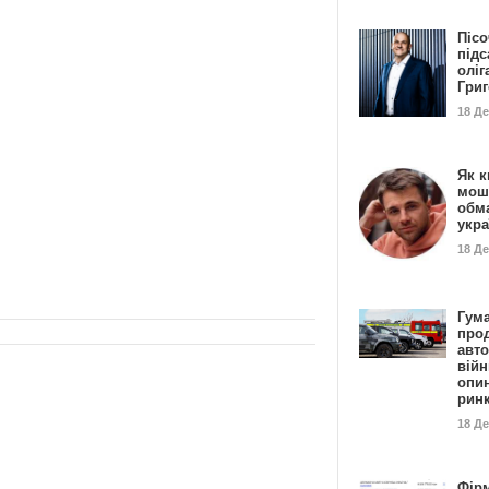
Пісо
підс
оліг
Гри
18 Д
Як к
мош
обм
укр
18 Д
Гума
прод
авто
війн
опи
рин
18 Д
Фір