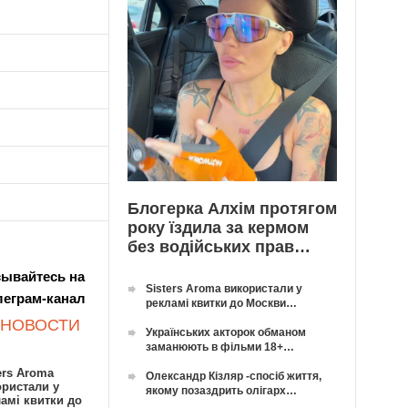
Блогерка Алхім протягом
року їздила за кермом
без водійських прав…
ывайтесь на
Sisters Aroma використали у
леграм-канал
рекламі квитки до Москви…
 НОВОСТИ
Українських акторок обманом
заманюють в фільми 18+…
ers Aroma
Олександр Кізляр -спосіб життя,
ористали у
якому позаздрить олігарх…
амі квитки до