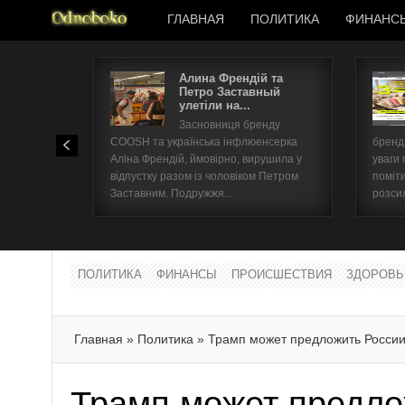
ГЛАВНАЯ
ПОЛИТИКА
ФИНАНС
Алина Френдій та
Петро Заставный
улетіли на...
Засновниця бренду
COOSH та українська інфлюенсерка
бренд 
Аліна Френдій, ймовірно, вирушила у
уваги 
відпустку разом із чоловіком Петром
поміти
Заставним. Подружжя...
розсил
ПОЛИТИКА
ФИНАНСЫ
ПРОИСШЕСТВИЯ
ЗДОРОВЬ
Главная
»
Политика
»
Трамп может предложить России
Трамп может предло