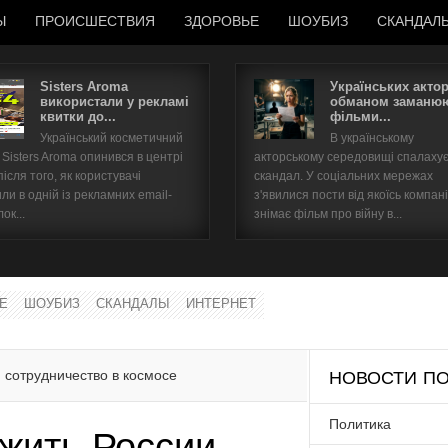
Ы
ПРОИСШЕСТВИЯ
ЗДОРОВЬЕ
ШОУБИЗ
СКАНДАЛ
Sisters Aroma
Українських акто
використали у рекламі
обманом заманюю
квитки до...
фільми...
Имя пользователя
Український косметичний
В українському
Sisters Aroma опинився в центрі
акторському середовищі спалаху
Пароль
після того, як користувачі
скандал. У соціальних мережах
ли в одній із рекламних email-
з'явилися пости від якоїсь компані
ок...
знімає фільм про війну в...
запомнить
Е
ШОУБИЗ
СКАНДАЛЫ
ИНТЕРНЕТ
Забыли пароль?
Забыли имя пользователя?
 сотрудничество в космосе
НОВОСТИ ПО
Политика
жить России