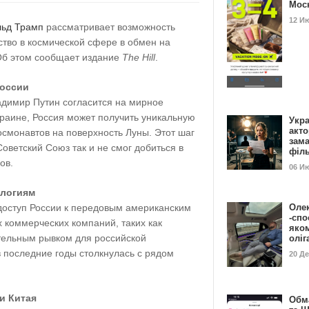
Мос
12 И
льд Трамп
рассматривает возможность
ство в космической сфере в обмен на
Об этом сообщает издание
The Hill
.
России
адимир Путин согласится на мирное
краине, Россия может получить уникальную
Укра
акт
осмонавтов на поверхность Луны. Этот шаг
зам
оветский Союз так и не смог добиться в
філ
ов.
06 И
ологиям
доступ России к передовым американским
Оле
-спо
 коммерческих компаний, таких как
яко
ительным рывком для российской
олі
в последние годы столкнулась с рядом
20 Д
и Китая
Обм