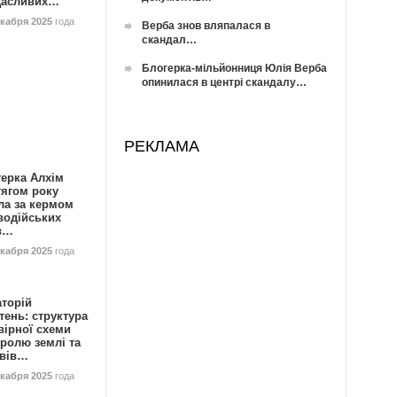
Щасливих…
екабря 2025
года
Верба знов вляпалася в
скандал…
Блогерка-мільйонниця Юлія Верба
опинилася в центрі скандалу…
РЕКЛАМА
герка Алхім
тягом року
ла за кермом
водійських
в…
екабря 2025
года
аторій
ень: структура
вірної схеми
ролю землі та
ивів…
екабря 2025
года