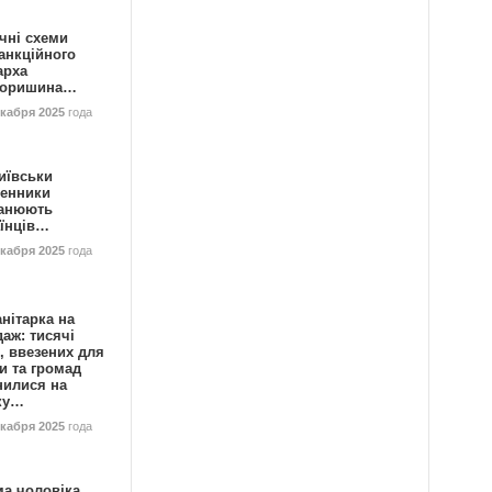
чні схеми
анкційного
арха
горишина…
екабря 2025
года
иївськи
енники
анюють
аїнців…
екабря 2025
года
нітарка на
аж: тисячі
, ввезених для
и та громад
нилися на
ку…
екабря 2025
года
ма чоловіка