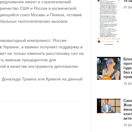
та 
предложение имеет и стратегический
20 Д
дничество США и России в космической
ающийся союз Москвы и Пекина, оставив
обальных геополитических вызовов.
аимовыгодный компромисс: Россия
 Украине, а взамен получает поддержку в
жет не только изменить расстановку сил на
Бло
ать важным прецедентом для
про
гий в качестве инструмента дипломатии.
їзди
без 
пра
 Дональда Трампа или Кремля на данный
18 Д
Сан
Жовт
ймо
конт
акт
18 Д