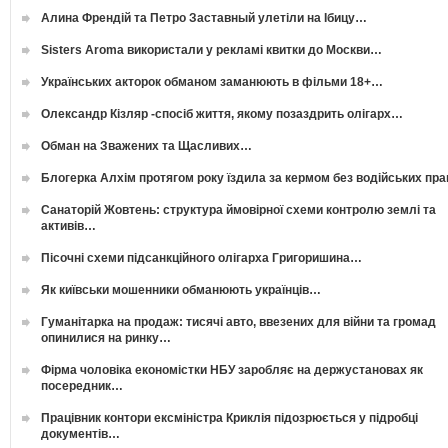
Алина Френдій та Петро Заставный улетіли на Ібицу…
Sisters Aroma використали у рекламі квитки до Москви…
Українських акторок обманом заманюють в фільми 18+…
Олександр Кізляр -спосіб життя, якому позаздрить олігарх…
Обман на Зважених та Щасливих…
Блогерка Алхім протягом року їздила за кермом без водійських пр
Санаторій Жовтень: структура ймовірної схеми контролю землі та
активів…
Пісочні схеми підсанкційного олігарха Григоришина…
Як київськи мошенники обманюють українців…
Гуманітарка на продаж: тисячі авто, ввезених для війни та громад
опинилися на ринку…
Фірма чоловіка економістки НБУ заробляє на держустановах як
посередник…
Працівник контори ексміністра Криклія підозрюється у підробці
документів…