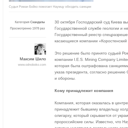
Судья Роман Бойко помогает Наумцу обходить санкции
30 октября Господарский суд Киева в
Категория
Скандалы
Государственной службе геологии и н
Просмотренно 1978 раз
Государственный реестр спецразреше
касающиеся компании «Коростенский
Это решение было принято судьей Ром
Максим Шило
компании I.E.S. Mining Company Limite
www.odnoboko.com
которая была оштрафована санкциями
указа президента, согласно решению
и обороны.
Кому принадлежит компания
Компания, которая оказалась в центре
принадлежит бывшему владельцу хол
олигарху, который скрывается от укра
пророссийские силы. Известно, что Н