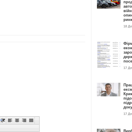
прод
авто
війн
опи
рин
18 Д
Фір
еко
заро
дер
пос
17 Д
Пра
ексм
Кри
підо
підр
док
17 Д
Вер