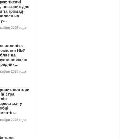
аж: тисячі
, ввезених для
и та громад
нилися на
ку…
екабря 2025
года
ма чоловіка
номістки НБУ
бляє на
жустановах як
ередник…
екабря 2025
года
цівник контори
іністра
клія
зрюється у
обці
ументів…
екабря 2025
года
ба знов