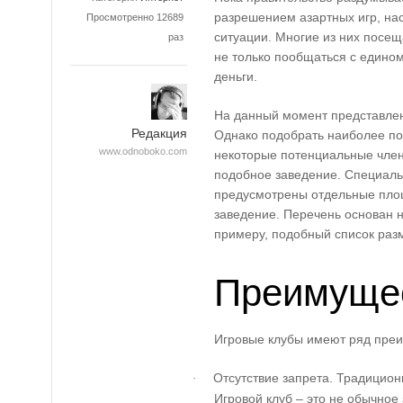
разрешением азартных игр, на
Просмотренно 12689
ситуации. Многие из них посе
раз
не только пообщаться с едино
деньги.
На данный момент представле
Редакция
Однако подобрать наиболее по
www.odnoboko.com
некоторые потенциальные члены
подобное заведение. Специальн
предусмотрены отдельные пло
заведение. Перечень основан н
примеру, подобный список ра
Преимуще
Игровые клубы имеют ряд пре
Отсутствие запрета. Традицио
·
Игровой клуб – это не обычное