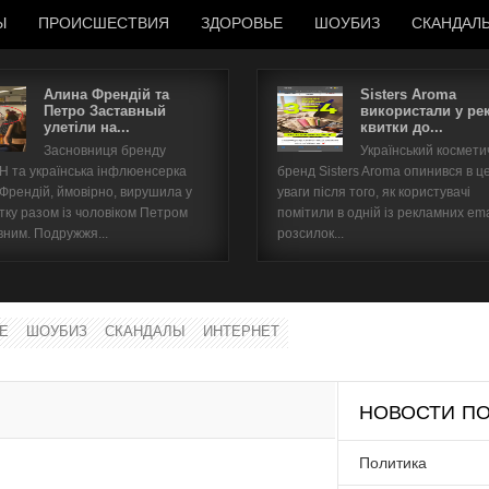
Ы
ПРОИСШЕСТВИЯ
ЗДОРОВЬЕ
ШОУБИЗ
СКАНДАЛ
Алина Френдій та
Sisters Aroma
Петро Заставный
використали у ре
улетіли на...
квитки до...
Имя пользователя
Засновниця бренду
Український космет
 та українська інфлюенсерка
бренд Sisters Aroma опинився в ц
Пароль
 Френдій, ймовірно, вирушила у
уваги після того, як користувачі
тку разом із чоловіком Петром
помітили в одній із рекламних ema
вним. Подружжя...
розсилок...
запомнить
Е
ШОУБИЗ
СКАНДАЛЫ
ИНТЕРНЕТ
Забыли пароль?
Забыли имя пользователя?
НОВОСТИ ПО
Политика