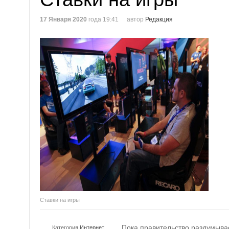
17 Января 2020
года 19:41
автор
Редакция
Ставки на игры
Пока правительство раздумыва
Категория
Интернет