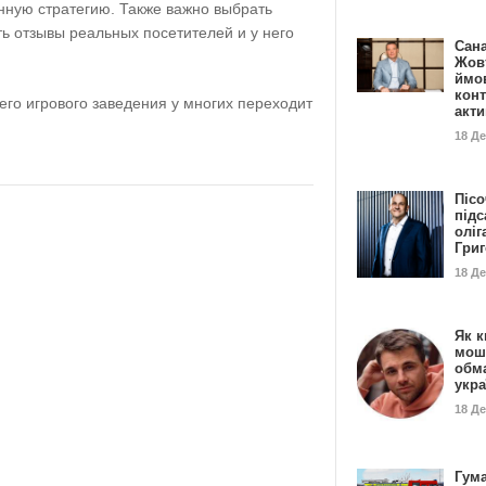
нную стратегию. Также важно выбрать
ть отзывы реальных посетителей и у него
Сан
Жовт
ймо
конт
го игрового заведения у многих переходит
акт
18 Д
Пісо
підс
оліг
Гри
18 Д
Як к
мош
обм
укр
18 Д
Гума