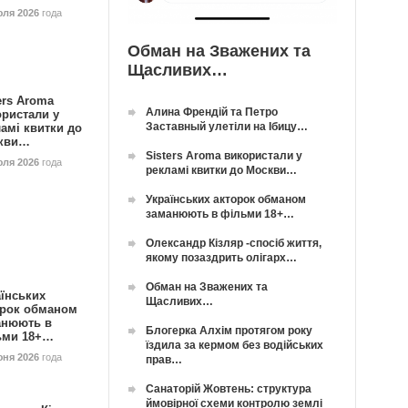
юля 2026
года
Обман на Зважених та
Щасливих…
ers Aroma
Алина Френдій та Петро
ористали у
Заставный улетіли на Ібицу…
амі квитки до
кви…
Sisters Aroma використали у
юля 2026
года
рекламі квитки до Москви…
Українських акторок обманом
заманюють в фільми 18+…
Олександр Кізляр -спосіб життя,
якому позаздрить олігарх…
Обман на Зважених та
їнських
Щасливих…
орок обманом
анюють в
Блогерка Алхім протягом року
ьми 18+…
їздила за кермом без водійських
юня 2026
года
прав…
Санаторій Жовтень: структура
ймовірної схеми контролю землі