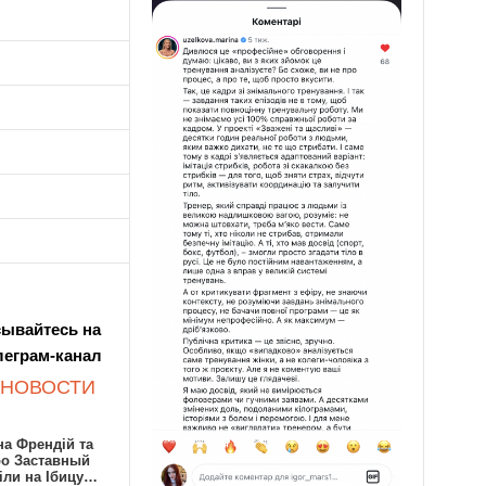
ывайтесь на
леграм-канал
 НОВОСТИ
а Френдій та
ро Заставный
іли на Ібицу…