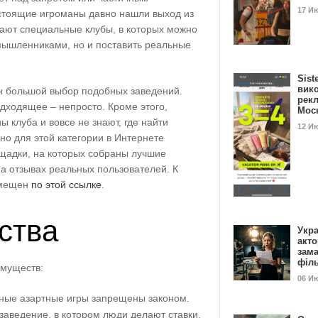
17 И
стоящие игроманы давно нашли выход из
щают специальные клубы, в которых можно
мышленниками, но и поставить реальные
Sist
вик
н большой выбор подобных заведений.
рекл
дходящее – непросто. Кроме этого,
Мос
 клуба и вовсе не знают, где найти
12 И
о для этой категории в Интернете
щадки, на которых собраны лучшие
а отзывах реальных пользователей. К
змещен
по этой ссылке
.
ства
Укра
акт
зам
філ
имуществ:
06 И
нные азартные игры запрещены законом.
 заведение, в котором люди делают ставки.