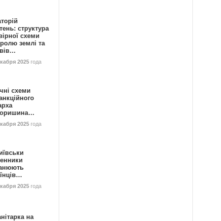
аторій
ень: структура
вірної схеми
ролю землі та
ивів…
екабря 2025
года
чні схеми
анкційного
арха
горишина…
екабря 2025
года
иївськи
енники
анюють
аїнців…
екабря 2025
года
нітарка на