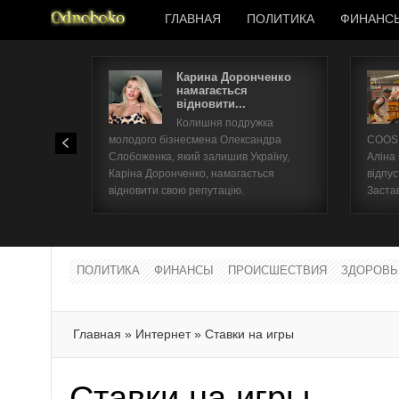
ГЛАВНАЯ
ПОЛИТИКА
ФИНАНС
Карина Доронченко
намагається
відновити...
Колишня подружка
молодого бізнесмена Олександра
COOSH
Слобоженка, який залишив Україну,
Аліна
Каріна Доронченко, намагається
відпус
відновити свою репутацію.
Заста
ПОЛИТИКА
ФИНАНСЫ
ПРОИСШЕСТВИЯ
ЗДОРОВЬ
Главная
»
Интернет
»
Ставки на игры
Ставки на игры