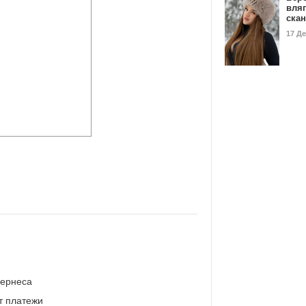
вля
ска
17 Д
Кернеса
т платежи