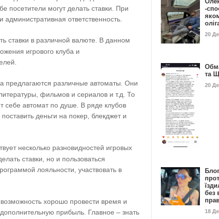
Оле
бе посетители могут делать ставки. При
-спо
яко
ли административная ответственность.
олі
20 Д
ть ставки в различной валюте. В данном
ложения игрового клуба и
елей.
Обм
та 
ба предлагаются различные автоматы. Они
20 Д
литературы, фильмов и сериалов и т.д. То
 себе автомат по душе. В ряде клубов
поставить деньги на покер, блекджет и
твует несколько разновидностей игровых
делать ставки, но и пользоваться
ограммой лояльности, участвовать в
Бло
про
їзди
без 
пра
 возможность хорошо провести время и
 дополнительную прибыль. Главное – знать
18 Д