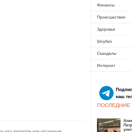
Финансы
Происшествия
Здоровье
Шоубиз
Скандалы
Интернет
Подпис
наш те
ПОСЛЕДНИЕ
Алин
Пет
улет
ет над запретом или частичным