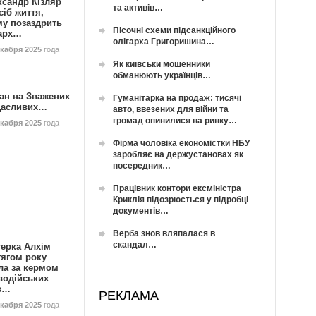
ксандр Кізляр
та активів…
сіб життя,
му позаздрить
Пісочні схеми підсанкційного
гарх…
олігарха Григоришина…
екабря 2025
года
Як київськи мошенники
обманюють українців…
ан на Зважених
Гуманітарка на продаж: тисячі
Щасливих…
авто, ввезених для війни та
громад опинилися на ринку…
екабря 2025
года
Фірма чоловіка економістки НБУ
заробляє на держустановах як
посередник…
Працівник контори ексміністра
Криклія підозрюється у підробці
документів…
Верба знов вляпалася в
скандал…
герка Алхім
тягом року
ла за кермом
водійських
в…
РЕКЛАМА
екабря 2025
года