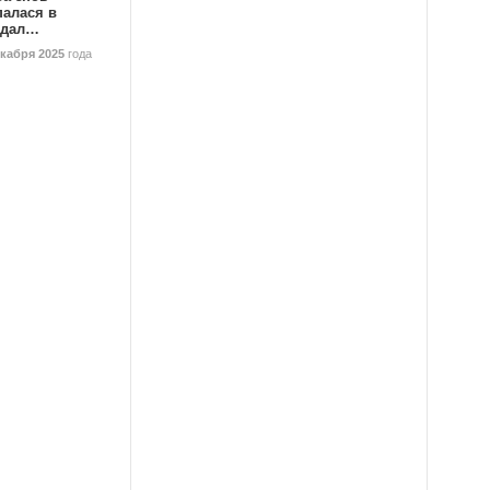
палася в
ндал…
екабря 2025
года