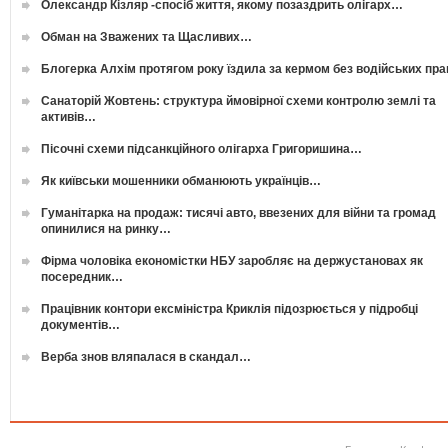
Олександр Кізляр -спосіб життя, якому позаздрить олігарх…
Обман на Зважених та Щасливих…
Блогерка Алхім протягом року їздила за кермом без водійських пр
Санаторій Жовтень: структура ймовірної схеми контролю землі та
активів…
Пісочні схеми підсанкційного олігарха Григоришина…
Як київськи мошенники обманюють українців…
Гуманітарка на продаж: тисячі авто, ввезених для війни та громад
опинилися на ринку…
Фірма чоловіка економістки НБУ заробляє на держустановах як
посередник…
Працівник контори ексміністра Криклія підозрюється у підробці
документів…
Верба знов вляпалася в скандал…