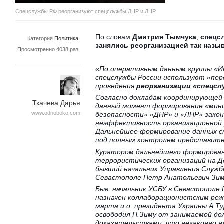
Спецслужбы РФ реорганизуют спецслужбы ДНР и ЛНР
По словам
Дмитрия Тымчука
,
спецс
Категория
Политика
занялись реорганизацией так наз
Просмотренно 4038 раз
«
По оперативным данным группы «
спецслужбы России используют «пер
проведения
реорганизации «спецсл
Согласно докладам координирующей 
Ткачева Дарья
данный момент формирование «мин
www.odnoboko.com
безопасности» «ДНР» и «ЛНР» зако
неэффективность организационной
Дальнейшее формирование данных 
под полным контролем представител
Куратором дальнейшего формирован
террористических организаций на Д
бывший начальник Управления Служб
Севастополе Петр Анатольевич Зим
Быв. начальник УСБУ в Севастополе 
назначен коллаборационистским реж
марта и.о. президента Украины А.Т
освободил П.Зиму от занимаемой д
доказательствами, что незаконно н