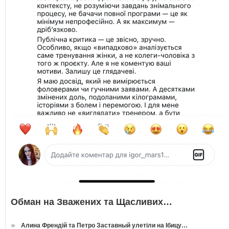
Обман на Зважених та Щасливих…
Алина Френдій та Петро Заставный улетіли на Ібицу…