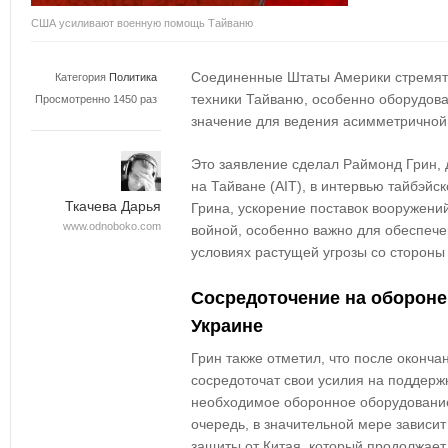
США усиливают военную помощь Тайваню
Соединенные Штаты Америки стремятс
Категория
Политика
техники Тайваню, особенно оборудова
Просмотренно 1450 раз
значение для ведения асимметричной
Это заявление сделал Раймонд Грин, 
на Тайване (AIT), в интервью тайбэйс
Ткачева Дарья
Грина, ускорение поставок вооружени
www.odnoboko.com
войной, особенно важно для обеспеч
условиях растущей угрозы со стороны
Сосредоточение на обороне
Украине
Грин также отметил, что после оконч
сосредоточат свои усилия на поддерж
необходимое оборонное оборудование
очередь, в значительной мере зависи
защиты от Китая, который продолжает