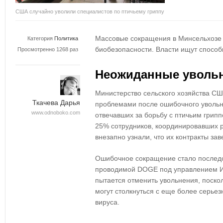
США случайно уволили специалистов по птичьему гриппу
Массовые сокращения в Минсельхозе
Категория
Политика
биобезопасности. Власти ищут способ
Просмотренно 1268 раз
Неожиданные уволь
Министерство сельского хозяйства С
Ткачева Дарья
проблемами после
ошибочного увольн
www.odnoboko.com
отвечавших за борьбу с
птичьим грип
25% сотрудников
, координировавших р
внезапно узнали, что их
контракты за
Ошибочное сокращение стало после
проводимой
DOGE под управлением 
пытается
отменить увольнения
, поско
могут столкнуться с еще более серье
вируса.