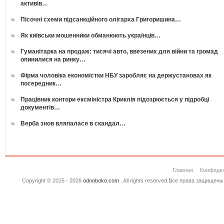
активів…
Пісочні схеми підсанкційного олігарха Григоришина…
Як київськи мошенники обманюють українців…
Гуманітарка на продаж: тисячі авто, ввезених для війни та громад
опинилися на ринку…
Фірма чоловіка економістки НБУ заробляє на держустановах як
посередник…
Працівник контори ексміністра Криклія підозрюється у підробці
документів…
Верба знов вляпалася в скандал…
Главная
Конфиде
Copyright © 2015 - 2026
odnoboko.com
. All rights reserved.Все права защище