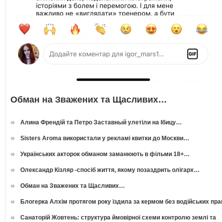
Обман на Зважених та Щасливих…
Алина Френдій та Петро Заставный улетіли на Ібицу…
Sisters Aroma використали у рекламі квитки до Москви…
Українських акторок обманом заманюють в фільми 18+…
Олександр Кізляр -спосіб життя, якому позаздрить олігарх…
Обман на Зважених та Щасливих…
Блогерка Алхім протягом року їздила за кермом без водійських пр
Санаторій Жовтень: структура ймовірної схеми контролю землі та