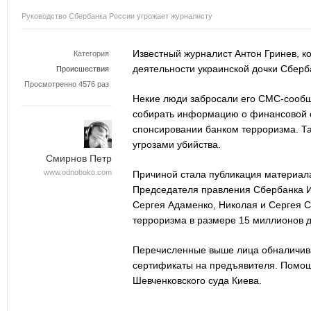
Руководство Сбербанка России угрожает журналисту
Известный журналист Антон Гринев, 
Категория
деятельности украинской дочки Сберба
Происшествия
Просмотренно 4576 раз
Некие люди забросали его СМС-сообщ
собирать информацию о финансовой ст
спонсировании банком терроризма. Та
угрозами убийства.
Смирнов Петр
www.odnoboko.com
Причиной стала публикация материала
Председателя правления Сбербанка Ир
Сергея Адаменко, Николая и Сергея 
терроризма в размере 15 миллионов 
Перечисленные выше лица обналичив
сертификаты на предъявителя. Помощ
Шевченковского суда Киева.