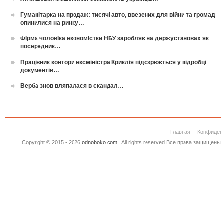
Гуманітарка на продаж: тисячі авто, ввезених для війни та громад
опинилися на ринку…
Фірма чоловіка економістки НБУ заробляє на держустановах як
посередник…
Працівник контори ексміністра Криклія підозрюється у підробці
документів…
Верба знов вляпалася в скандал…
Главная
Конфиде
Copyright © 2015 - 2026
odnoboko.com
. All rights reserved.Все права защище