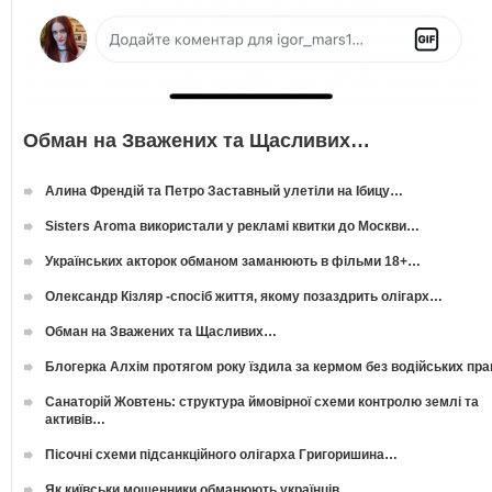
Обман на Зважених та Щасливих…
Алина Френдій та Петро Заставный улетіли на Ібицу…
Sisters Aroma використали у рекламі квитки до Москви…
Українських акторок обманом заманюють в фільми 18+…
Олександр Кізляр -спосіб життя, якому позаздрить олігарх…
Обман на Зважених та Щасливих…
Блогерка Алхім протягом року їздила за кермом без водійських пр
Санаторій Жовтень: структура ймовірної схеми контролю землі та
активів…
Пісочні схеми підсанкційного олігарха Григоришина…
Як київськи мошенники обманюють українців…