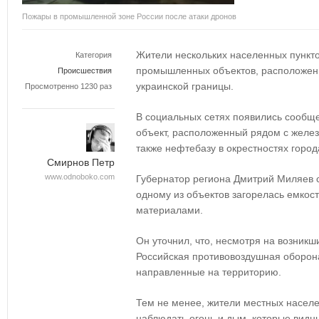
Пожары в промышленной зоне России после атаки дронов
Жители нескольких населенных пункт
Категория
промышленных объектов, расположенн
Происшествия
украинской границы.
Просмотренно 1230 раз
В социальных сетях появились сообще
объект, расположенный рядом с желе
также нефтебазу в окрестностях город
Смирнов Петр
www.odnoboko.com
Губернатор региона Дмитрий Миляев с
одному из объектов загорелась емкос
материалами.
Он уточнил, что, несмотря на возникш
Российская противовоздушная оборона
направленные на территорию.
Тем не менее, жители местных насел
наблюдать огонь и дым, которые видны