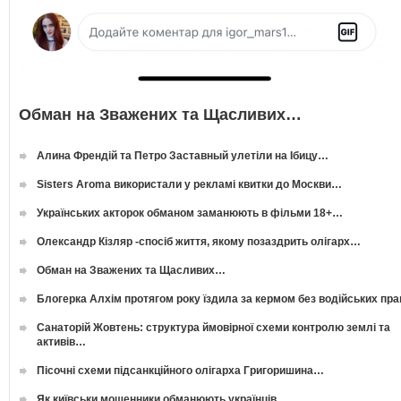
Обман на Зважених та Щасливих…
Алина Френдій та Петро Заставный улетіли на Ібицу…
Sisters Aroma використали у рекламі квитки до Москви…
Українських акторок обманом заманюють в фільми 18+…
Олександр Кізляр -спосіб життя, якому позаздрить олігарх…
Обман на Зважених та Щасливих…
Блогерка Алхім протягом року їздила за кермом без водійських пр
Санаторій Жовтень: структура ймовірної схеми контролю землі та
активів…
Пісочні схеми підсанкційного олігарха Григоришина…
Як київськи мошенники обманюють українців…