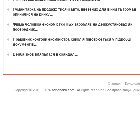
Гуманітарка на продаж: тисячі авто, ввезених для війни та громад
опинилися на ринку…
Фірма чоловіка економістки НБУ заробляє на держустановах як
посередник…
Працівник контори ексміністра Криклія підозрюється у підробці
документів…
Верба знов вляпалася в скандал…
Главная
Конфиде
Copyright © 2015 - 2026
odnoboko.com
. All rights reserved.Все права защище