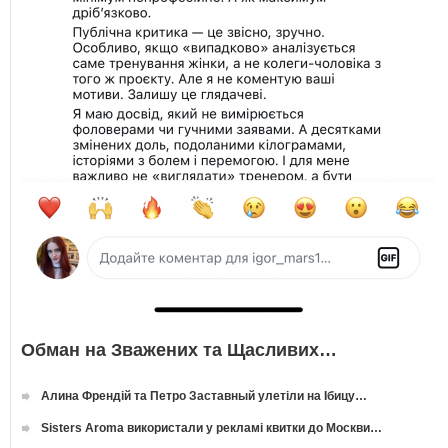
Обман на Зважених та Щасливих…
Алина Френдій та Петро Заставный улетіли на Ібицу…
Sisters Aroma використали у рекламі квитки до Москви…