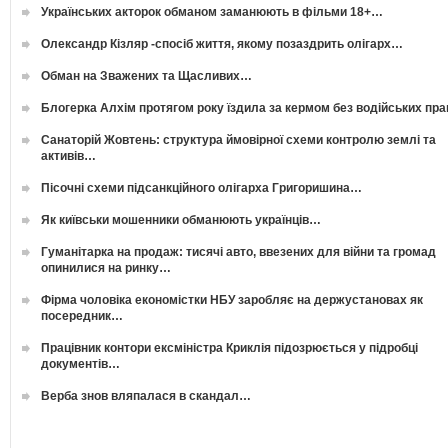
Українських акторок обманом заманюють в фільми 18+…
Олександр Кізляр -спосіб життя, якому позаздрить олігарх…
Обман на Зважених та Щасливих…
Блогерка Алхім протягом року їздила за кермом без водійських пр
Санаторій Жовтень: структура ймовірної схеми контролю землі та
активів…
Пісочні схеми підсанкційного олігарха Григоришина…
Як київськи мошенники обманюють українців…
Гуманітарка на продаж: тисячі авто, ввезених для війни та громад
опинилися на ринку…
Фірма чоловіка економістки НБУ заробляє на держустановах як
посередник…
Працівник контори ексміністра Криклія підозрюється у підробці
документів…
Верба знов вляпалася в скандал…