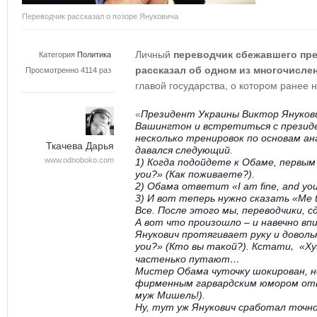
Переводчик рассказал о позоре Януковича
Личный
переводчик сбежавшего пре
Категория
Политика
рассказал об одном из многочисле
Просмотренно 4114 раз
главой государства, о котором ранее
«
Президент Украины Виктор Янукови
Вашингтон и встретиться с презид
несколько тренировок по основам ан
Ткачева Дарья
давался следующий.
www.odnoboko.com
1) Когда подойдете к Обаме, первым
you?» (Как поживаете?).
2) Обама ответит «I am fine, and you
3) И вот теперь нужно сказать «Me t
Все. После этого мы, переводчики, с
А вот что произошло – и навечно впи
Янукович протягивает руку и доволь
you?» (Кто вы такой?). Кстати
«Ху»
,
частенько путают…
Мистер Обама чуточку шокирован, но
фирменным гарвардским юмором отвеча
муж Мишель!).
Ну, тут уж Янукович сработал точно 