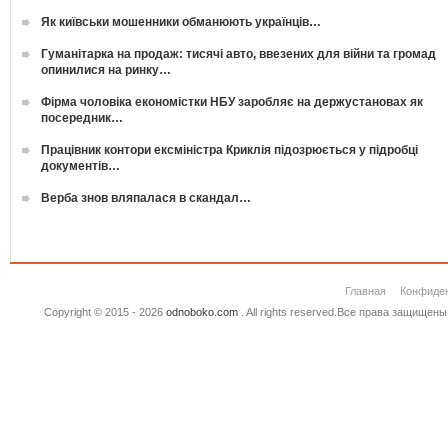
Як київськи мошенники обманюють українців…
Гуманітарка на продаж: тисячі авто, ввезених для війни та громад
опинилися на ринку…
Фірма чоловіка економістки НБУ заробляє на держустановах як
посередник…
Працівник контори ексміністра Криклія підозрюється у підробці
документів…
Верба знов вляпалася в скандал…
Главная
Конфиде
Copyright © 2015 - 2026
odnoboko.com
. All rights reserved.Все права защище