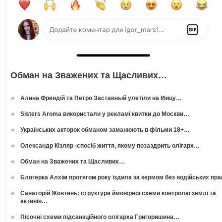
Обман на Зважених та Щасливих…
Алина Френдій та Петро Заставный улетіли на Ібицу…
Sisters Aroma використали у рекламі квитки до Москви…
Українських акторок обманом заманюють в фільми 18+…
Олександр Кізляр -спосіб життя, якому позаздрить олігарх…
Обман на Зважених та Щасливих…
Блогерка Алхім протягом року їздила за кермом без водійських пр
Санаторій Жовтень: структура ймовірної схеми контролю землі та
активів…
Пісочні схеми підсанкційного олігарха Григоришина…