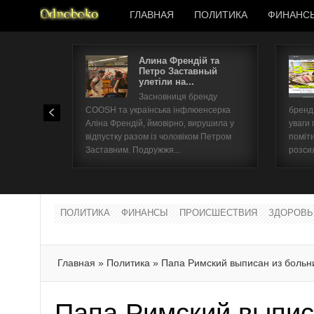
ГЛАВНАЯ
ПОЛИТИКА
ФИНАНС
Алина Френдій та
Петро Заставный
улетіли на...
Засновниця бренду
COOSH та українська інфлюенсерка
бренд 
Аліна Френдій, ймовірно, вирушила у
уваги 
відпустку разом із чоловіком Петром
поміти
Заставним. Подружжя...
розсил
ПОЛИТИКА
ФИНАНСЫ
ПРОИСШЕСТВИЯ
ЗДОРОВЬ
Главная
»
Политика
»
Папа Римский выписан из больн
Папа Римский выпис