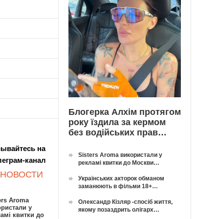
Блогерка Алхім протягом
року їздила за кермом
без водійських прав…
ывайтесь на
Sisters Aroma використали у
леграм-канал
рекламі квитки до Москви…
 НОВОСТИ
Українських акторок обманом
заманюють в фільми 18+…
ers Aroma
Олександр Кізляр -спосіб життя,
ористали у
якому позаздрить олігарх…
амі квитки до