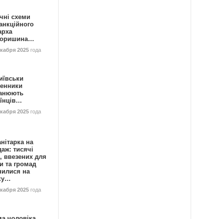
чні схеми
анкційного
арха
горишина…
екабря 2025
года
иївськи
енники
анюють
аїнців…
екабря 2025
года
нітарка на
аж: тисячі
, ввезених для
и та громад
нилися на
ку…
екабря 2025
года
ма чоловіка