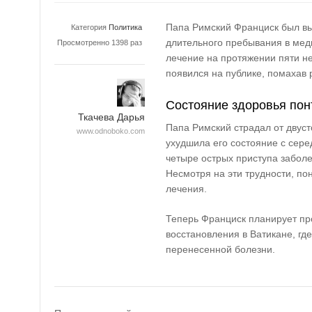
Папа Римский Франциск был вы
Категория
Политика
длительного пребывания в мед
Просмотренно 1398 раз
лечение на протяжении пяти н
появился на публике, помахав
Состояние здоровья пон
Ткачева Дарья
Папа Римский страдал от двус
www.odnoboko.com
ухудшила его состояние с сер
четыре острых приступа заболе
Несмотря на эти трудности, по
лечения.
Теперь Франциск планирует пр
восстановления в Ватикане, гд
перенесенной болезни.