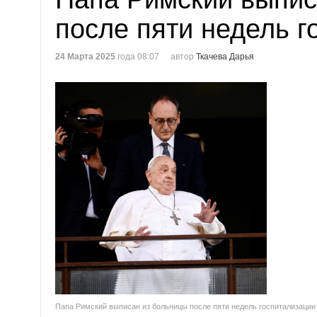
после пяти недель г
24 Марта 2025
года 08:07
автор
Ткачева Дарья
Папа Римский выписан из больницы после пяти недель госпитализации