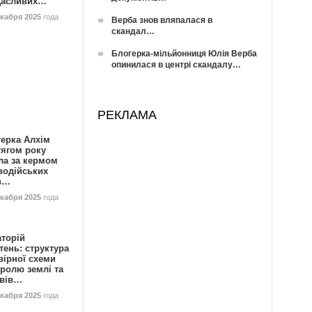
Щасливих…
екабря 2025
года
Верба знов вляпалася в
скандал…
Блогерка-мільйонниця Юлія Верба
опинилася в центрі скандалу…
РЕКЛАМА
герка Алхім
тягом року
ла за кермом
водійських
в…
екабря 2025
года
аторій
ень: структура
вірної схеми
ролю землі та
ивів…
екабря 2025
года