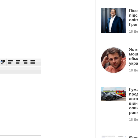
Пісо
підс
оліг
Гри
18 Д
Як к
мош
обм
укр
18 Д
Гума
прод
авто
війн
опи
рин
18 Д
Фір