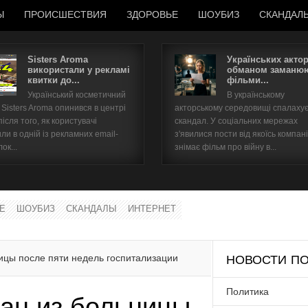
Ы
ПРОИСШЕСТВИЯ
ЗДОРОВЬЕ
ШОУБИЗ
СКАНДАЛ
Sisters Aroma
Українських акто
використали у рекламі
обманом заманюю
квитки до...
фільми...
Имя пользователя
Український косметичний
В українському
Sisters Aroma опинився в центрі
акторському середовищі спалаху
Пароль
після того, як користувачі
скандал. У соціальних мережах
ли в одній із рекламних email-
з'явилися пости від якоїсь компані
ок...
знімає фільм про війну в...
запомнить
Е
ШОУБИЗ
СКАНДАЛЫ
ИНТЕРНЕТ
Забыли пароль?
Забыли имя пользователя?
ицы после пяти недель госпитализации
НОВОСТИ ПО
Политика
ан из больницы