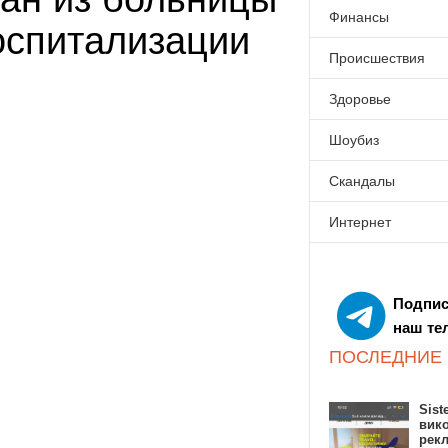
Финансы
оспитализации
Происшествия
Здоровье
Шоубиз
Скандалы
Интернет
Подпис
наш те
ПОСЛЕДНИЕ
Sist
вик
рекл