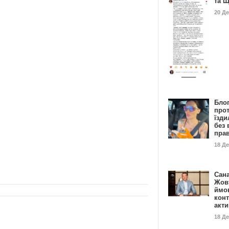
та 
20 Д
Бло
про
їзди
без 
пра
18 Д
Сан
Жовт
ймо
конт
акт
18 Д