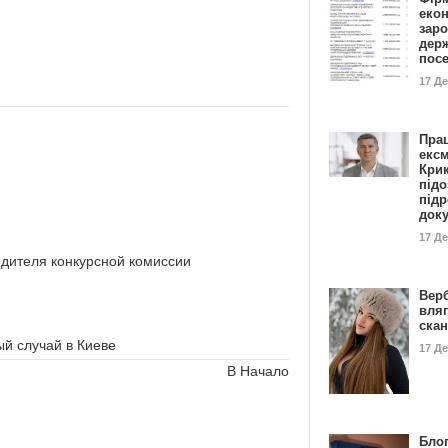
еко
заро
дер
пос
17 Д
Пра
ексм
Кри
підо
підр
док
17 Д
дителя конкурсной комиссии
Вер
вля
ска
й случай в Киеве
17 Д
В Начало
Блог