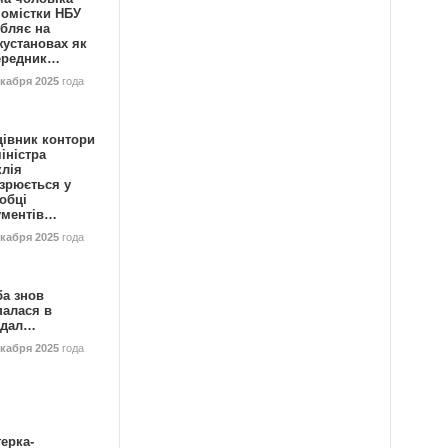
номістки НБУ
бляє на
жустановах як
ередник…
екабря 2025
года
цівник контори
іністра
клія
зрюється у
обці
ументів…
екабря 2025
года
ба знов
палася в
ндал…
екабря 2025
года
ерка-