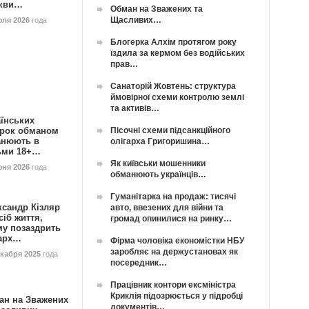
кви…
Обман на Зважених та
Щасливих…
юля 2026
года
Блогерка Алхім протягом року
їздила за кермом без водійських
прав…
Санаторій Жовтень: структура
ймовірної схеми контролю землі
та активів…
їнських
Пісочні схеми підсанкційного
орок обманом
анюють в
олігарха Григоришина…
ьми 18+…
Як київськи мошенники
юня 2026
года
обманюють українців…
Гуманітарка на продаж: тисячі
ксандр Кізляр
авто, ввезених для війни та
сіб життя,
громад опинилися на ринку…
му позаздрить
гарх…
Фірма чоловіка економістки НБУ
заробляє на держустановах як
екабря 2025
года
посередник…
Працівник контори ексміністра
Криклія підозрюється у підробці
ан на Зважених
документів…