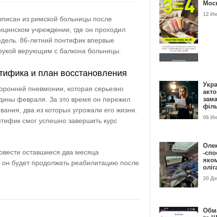
Мос
12 И
писан из римской больницы после
ицинском учреждении, где он проходил
едель. 86-летний понтифик впервые
 рукой верующим с балкона больницы.
тифика и план восстановления
Укра
торонней пневмонии, которая серьезно
акт
едины февраля. За это время он пережил
зам
філ
вания, два из которых угрожали его жизни.
06 И
нтифик смог успешно завершить курс
Оле
овести оставшиеся два месяца
-спо
яко
е он будет продолжать реабилитацию после
олі
20 Д
Обм